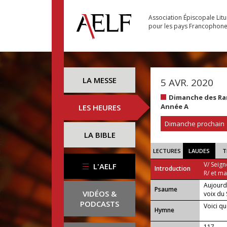
Association Épiscopale Lit
pour les pays Francophon
LA MESSE
5 AVR. 2020
Dimanche des Ra
Année A
LES HEURES
Dimanche prochain
LA BIBLE
LECTURES
LAUDES
T
V/ Seign
L'AELF
Introduction
R/ et m
Aujourd
Psaume
VIDÉOS &
voix du 
PODCASTS
Voici qu
Hymne
117 —