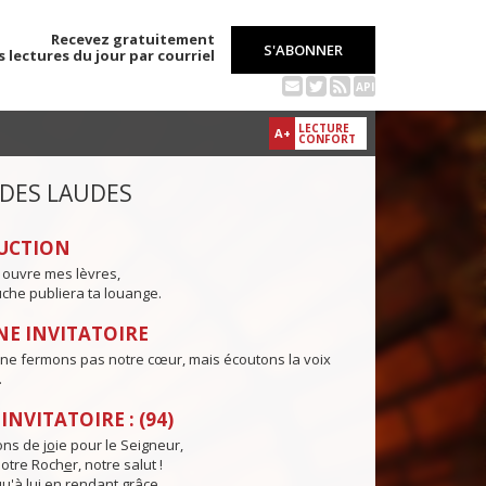
Recevez gratuitement
S'ABONNER
s lectures du jour par courriel
API
LECTURE
A+
CONFORT
 DES LAUDES
UCTION
 ouvre mes lèvres,
che publiera ta louange.
E INVITATOIRE
 ne fermons pas notre cœur, mais écoutons la voix
.
NVITATOIRE : (94)
ns de j
o
ie pour le Seigneur,
otre Roch
e
r, notre salut !
u'à lu
i
en rendant grâce,