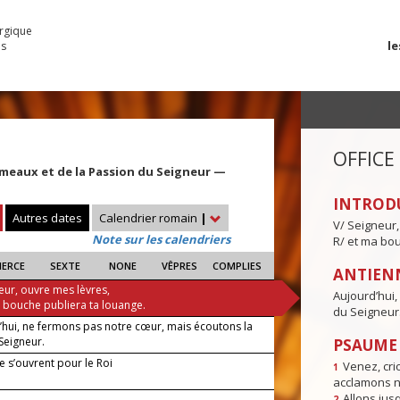
urgique
le
es
OFFICE
meaux et de la Passion du Seigneur —
INTROD
Autres dates
Calendrier romain
|
V/ Seigneur,
Note sur les calendriers
R/ et ma bou
IERCE
SEXTE
NONE
VÊPRES
COMPLIES
ANTIENN
eur, ouvre mes lèvres,
Aujourd’hui,
a bouche publiera ta louange.
du Seigneur
’hui, ne fermons pas notre cœur, mais écoutons la
Seigneur.
PSAUME I
e s’ouvrent pour le Roi
Venez, crio
1
acclamons n
Allons jusq
2