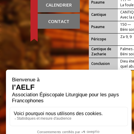
Psaume
CALENDRIER
La foule
qui vie
CANTIQU
Cantique
cieux !
Avec la
CONTACT
le vainq
150 —
Psaume
Béni soi
au plus 
Za 9, 9
Péricope
Cantique de
Palmes à
Zacharie
Béni soi
Dieu ét
Conclusion
quel aba