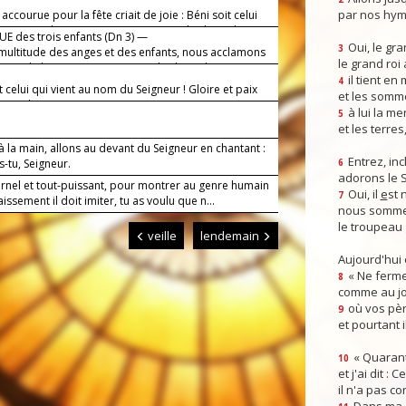
par nos hym
 accourue pour la fête criait de joie : Béni soit celui
nt au nom du Seigneur ! Hosanna au plus haut des
E des trois enfants (Dn 3) —
Oui, le gra
3
 multitude des anges et des enfants, nous acclamons
le grand roi
ueur de la mort : Hosanna au plus haut des cieux !
il tient en
4
t celui qui vient au nom du Seigneur ! Gloire et paix
et les somm
haut des cieux !
à lui la mer
5
et les terres
 la main, allons au devant du Seigneur en chantant :
Entrez, inc
s-tu, Seigneur.
6
adorons le 
ernel et tout-puissant, pour montrer au genre humain
Oui, il
e
st 
7
issement il doit imiter, tu as voulu que n...
nous somme
le troupeau 
veille
lendemain
Aujourd'hui
« Ne ferme
8
comme au jou
où vos pèr
9
et pourtant i
« Quarant
10
et j'ai dit :
il n'a pas co