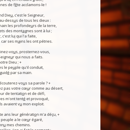
nes de f
ê
te acclamons-le !
nd Die
u
, c'est le Seigneur,
 au-dess
u
s de tous les dieux :
 main les profonde
u
rs de la terre,
ets des mont
a
gnes sont à lui ;
, c'est lu
i
qui l'a faite,
, car ses m
a
ins les ont pétries.
linez-vo
u
s, prosternez-vous,
Seigne
u
r qui nous a faits.
notre Dieu ; +
s le pe
u
ple qu'il conduit,
guid
é
par sa main.
 écouterez-vo
u
s sa parole ? +
z pas votre cœ
u
r comme au désert,
r de tentati
o
n et de défi,
es m'ont tent
é
et provoqué,
ls avaient v
u
mon exploit.
e ans leur générati
o
n m'a déçu, +
 Ce peuple a le cœ
u
r égaré,
nn
u
mes chemins.