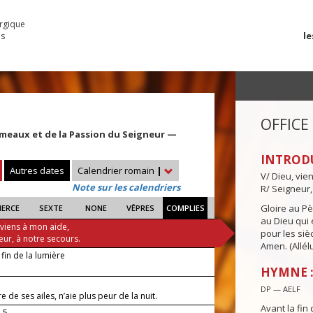
urgique
le
es
OFFICE
meaux et de la Passion du Seigneur —
INTROD
Autres dates
Calendrier romain
|
V/ Dieu, vie
Note sur les calendriers
R/ Seigneur,
Gloire au Pèr
IERCE
SEXTE
NONE
VÊPRES
COMPLIES
au Dieu qui e
 viens à mon aide,
pour les siè
eur, à notre secours.
Amen. (Allélu
 fin de la lumière
HYMNE :
DP — AELF
e de ses ailes, n’aie plus peur de la nuit.
Avant la fin 
-5