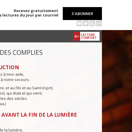
Recevez gratuitement
S'ABONNER
s lectures du jour par courriel
API
LECTURE
A+
CONFORT
 DES COMPLIES
UCTION
ns à mon aide,
 à notre secours.
e, et au Fils et au Saint-Esprit,
st, qui était et qui vient,
cles des siècles.
ia.)
 AVANT LA FIN DE LA LUMIÈRE
de la lumière,