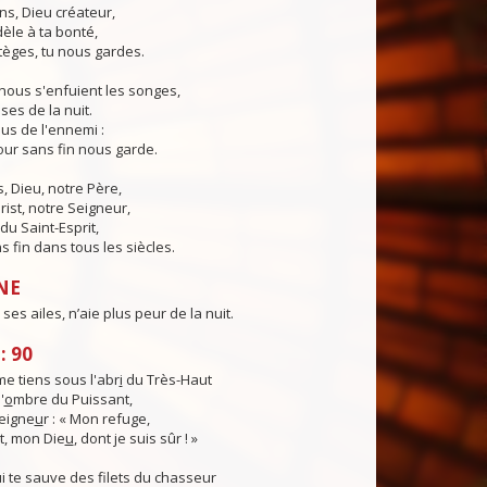
ns, Dieu créateur,
dèle à ta bonté,
tèges, tu nous gardes.
nous s'enfuient les songes,
ses de la nuit.
us de l'ennemi :
ur sans fin nous garde.
 Dieu, notre Père,
rist, notre Seigneur,
du Saint-Esprit,
 fin dans tous les siècles.
NE
ses ailes, n’aie plus peur de la nuit.
: 90
e tiens sous l'abr
i
du Très-Haut
'
o
mbre du Puissant,
Seigne
u
r : « Mon refuge,
, mon Die
u
, dont je suis sûr ! »
ui te sauve des filets du chasseur