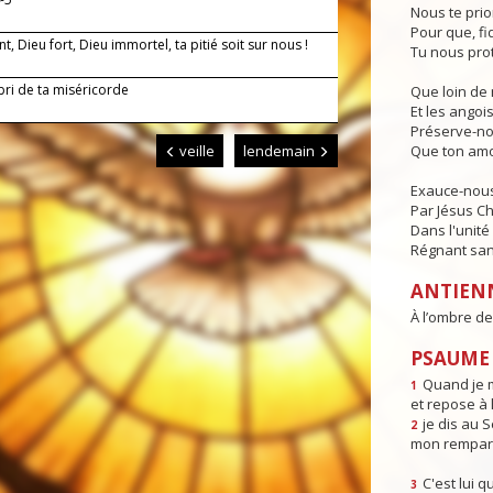
Nous te prio
Pour que, fi
nt, Dieu fort, Dieu immortel, ta pitié soit sur nous !
Tu nous pro
bri de ta miséricorde
Que loin de 
Et les angois
Préserve-no
veille
lendemain
Que ton amo
Exauce-nous,
Par Jésus Ch
Dans l'unité 
Régnant sans
ANTIEN
À l’ombre de 
PSAUME 
Quand je m
1
et repose à l
je dis au 
2
mon rempart
C'est lui q
3