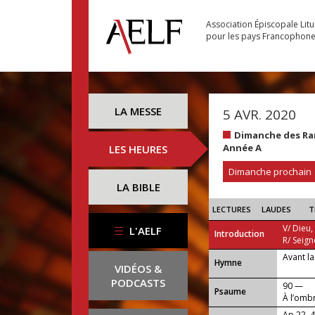
Association Épiscopale Lit
pour les pays Francophon
LA MESSE
5 AVR. 2020
Dimanche des Ra
Année A
LES HEURES
Dimanche prochain
LA BIBLE
LECTURES
LAUDES
T
V/ Dieu,
L'AELF
Introduction
R/ Seign
Avant la
...
Hymne
VIDÉOS &
PODCASTS
90 —
Psaume
À l’ombr
Ap 22, 4