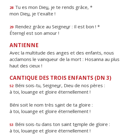
Tu es mon Die
u
, je te rends grâce, *
28
mon Die
u
, je t'exalte !
Rendez grâce au Seigne
u
r : Il est bon ! *
29
Étern
e
l est son amour !
ANTIENNE
Avec la multitude des anges et des enfants, nous
acclamons le vainqueur de la mort : Hosanna au plus
haut des cieux !
CANTIQUE DES TROIS ENFANTS (DN 3)
Béni sois-tu, Seigne
u
r, Dieu de nos pères :
52
à toi, louange et gloire éternellement !
Béni soit le nom très s
a
int de ta gloire :
à toi, louange et gloire éternellement !
Béni sois-tu dans ton saint t
e
mple de gloire :
53
à toi, louange et gloire éternellement !