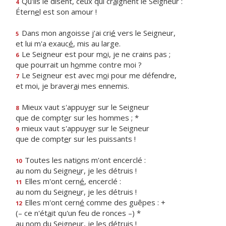
Qu'ils le disent, ceux qui cr
a
ignent le Seigneur :
4
Étern
e
l est son amour !
Dans mon angoisse j'ai cri
é
vers le Seigneur,
5
et lui m'a exauc
é
, mis au large.
Le Seigneur est pour m
o
i, je ne crains pas ;
6
que pourrait un h
o
mme contre moi ?
Le Seigneur est avec m
o
i pour me défendre,
7
et moi, je braver
a
i mes ennemis.
Mieux vaut s'appuy
e
r sur le Seigneur
8
que de compt
e
r sur les hommes ; *
mieux vaut s'appuy
e
r sur le Seigneur
9
que de compt
e
r sur les puissants !
Toutes les nati
o
ns m'ont encerclé :
10
au nom du Seigne
u
r, je les détruis !
Elles m'ont cern
é
, encerclé :
11
au nom du Seigne
u
r, je les détruis !
Elles m'ont cern
é
comme des guêpes : +
12
(– ce n'ét
a
it qu'un feu de ronces –) *
au nom du Seigne
u
r, je les détruis !