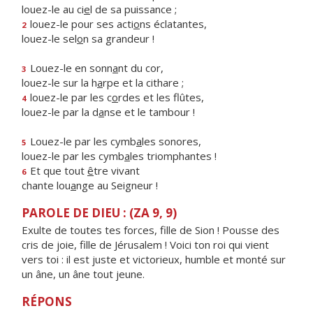
louez-le au ci
e
l de sa puissance ;
louez-le pour ses acti
o
ns éclatantes,
2
louez-le sel
o
n sa grandeur !
Louez-le en sonn
a
nt du cor,
3
louez-le sur la h
a
rpe et la cithare ;
louez-le par les c
o
rdes et les flûtes,
4
louez-le par la d
a
nse et le tambour !
Louez-le par les cymb
a
les sonores,
5
louez-le par les cymb
a
les triomphantes !
Et que tout
ê
tre vivant
6
chante lou
a
nge au Seigneur !
PAROLE DE DIEU : (ZA 9, 9)
Exulte de toutes tes forces, fille de Sion ! Pousse des
cris de joie, fille de Jérusalem ! Voici ton roi qui vient
vers toi : il est juste et victorieux, humble et monté sur
un âne, un âne tout jeune.
RÉPONS