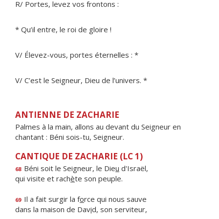
R/ Portes, levez vos frontons :
* Qu’il entre, le roi de gloire !
V/ Élevez-vous, portes éternelles : *
V/ C’est le Seigneur, Dieu de l’univers. *
ANTIENNE DE ZACHARIE
Palmes à la main, allons au devant du Seigneur en
chantant : Béni sois-tu, Seigneur.
CANTIQUE DE ZACHARIE (LC 1)
Béni soit le Seigneur, le Die
u
d'Israël,
68
qui visite et rach
è
te son peuple.
Il a fait surgir la f
o
rce qui nous sauve
69
dans la maison de Dav
i
d, son serviteur,