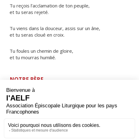
Tu reçois l’acclamation de ton peuple,
et tu seras rejeté.
Tu viens dans la douceur, assis sur un âne,
et tu seras cloué en croix.
Tu foules un chemin de gloire,
et tu mourras humilié.
NOTRE PÈRE
ORAISON
Dieu éternel et tout-puissant, pour montrer au genre
humain quel abaissement il doit imiter, tu as voulu que
notre Sauveur, dans un corps semblable au nôtre,
subisse la mort de la croix : accorde-nous cette grâce
de retenir les enseignements de sa passion et d’avoir
part à sa résurrection. Lui qui règne.