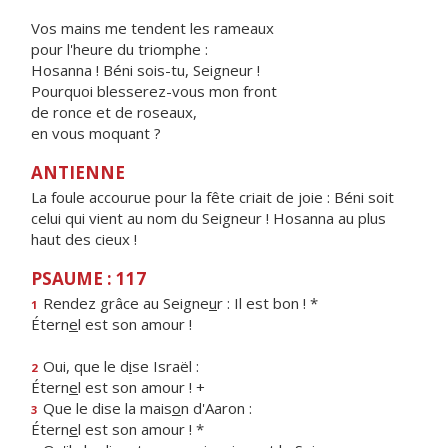
Vos mains me tendent les rameaux
pour l'heure du triomphe :
Hosanna ! Béni sois-tu, Seigneur !
Pourquoi blesserez-vous mon front
de ronce et de roseaux,
en vous moquant ?
ANTIENNE
La foule accourue pour la fête criait de joie : Béni soit
celui qui vient au nom du Seigneur ! Hosanna au plus
haut des cieux !
PSAUME : 117
Rendez grâce au Seigne
u
r : Il est bon ! *
1
Étern
e
l est son amour !
Oui, que le d
i
se Israël :
2
Étern
e
l est son amour ! +
Que le dise la mais
o
n d'Aaron :
3
Étern
e
l est son amour ! *