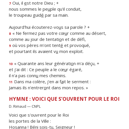
Oui, il
e
st notre Dieu ; +
7
nous sommes le pe
u
ple qu'il conduit,
le troupeau guid
é
par sa main.
Aujourd'hui écouterez-vo
u
s sa parole ? +
« Ne fermez pas votre cœ
u
r comme au désert,
8
comme au jour de tentati
o
n et de défi,
où vos pères m'ont tent
é
et provoqué,
9
et pourtant ils avaient v
u
mon exploit.
« Quarante ans leur générati
o
n m'a déçu, +
10
et j'ai dit : Ce peuple a le cœ
u
r égaré,
il n'a pas conn
u
mes chemins.
Dans ma colère, j'en ai f
a
it le serment :
11
Jamais ils n'entrer
o
nt dans mon repos. »
HYMNE : VOICI QUE S’OUVRENT POUR LE ROI
D. Rimaud — CNPL
Voici que s'ouvrent pour le Roi
les portes de la Ville :
Hosanna ! Béni sois-tu, Seigneur !