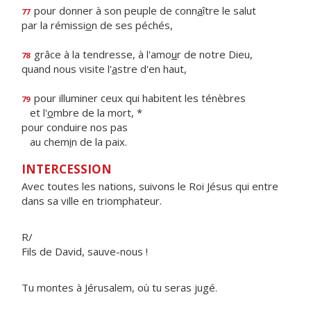
pour donner à son peuple de conn
a
ître le salut
77
par la rémissi
o
n de ses péchés,
grâce à la tendresse, à l'amo
u
r de notre Dieu,
78
quand nous visite l'
a
stre d'en haut,
pour illuminer ceux qui habitent les ténèbres
79
et l'
o
mbre de la mort, *
pour conduire nos pas
au chem
i
n de la paix.
INTERCESSION
Avec toutes les nations, suivons le Roi Jésus qui entre
dans sa ville en triomphateur.
R/
Fils de David, sauve-nous !
Tu montes à Jérusalem, où tu seras jugé.