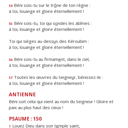
Béni sois-tu sur le tr
ô
ne de ton règne :
54
à toi, louange et gloire éternellement !
Béni sois-tu, toi qui s
o
ndes les abîmes :
55
à toi, louange et gloire éternellement !
Toi qui sièges au-dess
u
s des Kéroubim :
à toi, louange et gloire éternellement !
Béni sois-tu au firmam
e
nt, dans le ciel,
56
à toi, louange et gloire éternellement !
Toutes les œuvres du Seigne
u
r, bénissez-le :
57
à toi, louange et gloire éternellement !
ANTIENNE
Béni soit celui qui vient au nom du Seigneur ! Gloire et
paix au plus haut des cieux !
PSAUME : 150
Louez Dieu dans son t
e
mple saint,
1