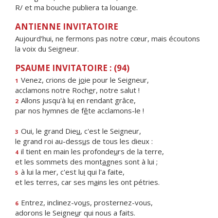
R/ et ma bouche publiera ta louange.
ANTIENNE INVITATOIRE
Aujourd’hui, ne fermons pas notre cœur, mais écoutons
la voix du Seigneur.
PSAUME INVITATOIRE : (94)
Venez, crions de j
o
ie pour le Seigneur,
1
acclamons notre Roch
e
r, notre salut !
Allons jusqu'à lu
i
en rendant grâce,
2
par nos hymnes de f
ê
te acclamons-le !
Oui, le grand Die
u
, c'est le Seigneur,
3
le grand roi au-dess
u
s de tous les dieux :
il tient en main les profonde
u
rs de la terre,
4
et les sommets des mont
a
gnes sont à lui ;
à lui la mer, c'est lu
i
qui l'a faite,
5
et les terres, car ses m
a
ins les ont pétries.
Entrez, inclinez-vo
u
s, prosternez-vous,
6
adorons le Seigne
u
r qui nous a faits.