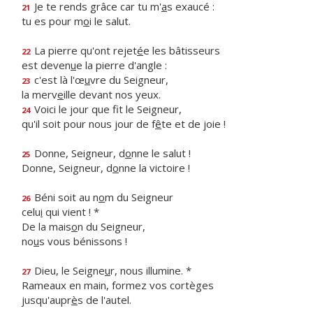
Je te rends grâce car tu m'
a
s exaucé :
21
tu es pour m
o
i le salut.
La pierre qu'ont rejet
é
e les bâtisseurs
22
est deven
u
e la pierre d'angle :
c'est là l'œ
u
vre du Seigneur,
23
la merv
e
ille devant nos yeux.
Voici le jour que f
t le Seigneur,
24
qu'il soit pour nous jour de f
ê
te et de joie !
Donne, Seigneur, d
o
nne le salut !
25
Donne, Seigneur, d
o
nne la victoire !
Béni soit au n
o
m du Seigneur
26
celu
i
qui vient ! *
De la mais
o
n du Seigneur,
no
u
s vous bénissons !
Dieu, le Seigne
u
r, nous illumine. *
27
Rameaux en main, formez vos cortèges
jusqu'aupr
è
s de l'autel.