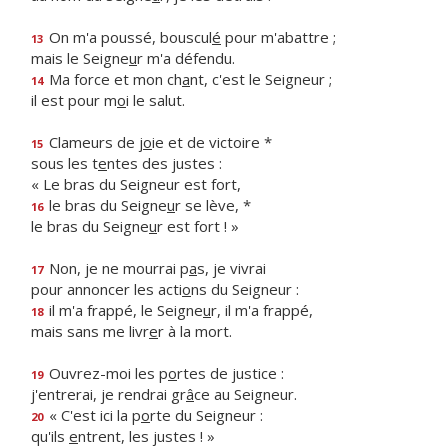
On m'a poussé, bouscul
é
pour m'abattre ;
13
mais le Seigne
u
r m'a défendu.
Ma force et mon ch
a
nt, c'est le Seigneur ;
14
il est pour m
o
i le salut.
Clameurs de j
o
ie et de victoire *
15
sous les t
e
ntes des justes :
« Le bras du Seigneur est fort,
le bras du Seigne
u
r se lève, *
16
le bras du Seigne
u
r est fort ! »
Non, je ne mourrai p
a
s, je vivrai
17
pour annoncer les acti
o
ns du Seigneur :
il m'a frappé, le Seigne
u
r, il m'a frappé,
18
mais sans me livr
e
r à la mort.
Ouvrez-moi les p
o
rtes de justice :
19
j'entrerai, je rendrai gr
â
ce au Seigneur.
« C'est ici la p
o
rte du Seigneur :
20
qu'ils
e
ntrent, les justes ! »