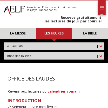
L'AELF
S'abonner
Association Épiscopale Liturgique
pour
les pays Francophones
Calendrier
Recevez gratuitement
Contact
les lectures du jour par courriel
LA MESSE
LES HEURES
LA BIBLE
Le
5 avr. 2020
|
Office des laudes
|
OFFICE DES LAUDES
Revenir aux lectures du
calendrier romain
.
INTRODUCTION
V/ Seigneur, ouvre mes lèvres,