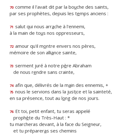
comme il l'avait dit par la bo
u
che des saints,
70
par ses prophètes, depuis les t
e
mps anciens :
salut qui nous arr
a
che à l'ennemi,
71
à la main de to
u
s nos oppresseurs,
amour qu'il m
o
ntre envers nos pères,
72
mémoire de son alli
a
nce sainte,
serment juré à notre p
è
re Abraham
73
de nous r
e
ndre sans crainte,
afin que, délivrés de la m
a
in des ennemis, +
74
nous le servions dans la just
i
ce et la sainteté,
75
en sa présence, tout au l
o
ng de nos jours.
Et toi, petit enfant, tu seras appelé
76
proph
è
te du Très-Haut : *
tu marcheras devant, à la face du Seigneur,
et tu préparer
a
s ses chemins