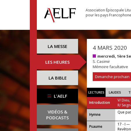
Association Épiscopale Lit
pour les pays Francophon
LA MESSE
4 MARS 2020
mercredi, 1ère 
S. Casimir
LES HEURES
Mémoire facultative
Dimanche prochain
LA BIBLE
LECTURES
LAUDES
T
L'AELF
V/ Dieu,
Introduction
R/ Seign
VIDÉOS &
Que pas
...
Hymne
PODCASTS
17 - I —
Psaume
Revêton