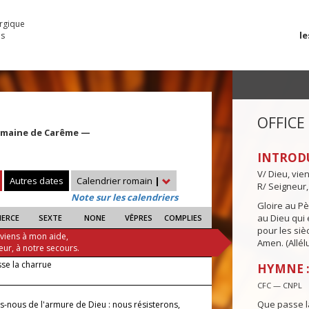
urgique
le
es
OFFICE
Semaine de Carême —
INTROD
V/ Dieu, vie
Autres dates
Calendrier romain
|
R/ Seigneur,
Note sur les calendriers
Gloire au Pèr
au Dieu qui e
IERCE
SEXTE
NONE
VÊPRES
COMPLIES
pour les siè
 viens à mon aide,
Amen. (Allélu
eur, à notre secours.
se la charrue
HYMNE :
CFC — CNPL
Que passe l
s-nous de l'armure de Dieu : nous résisterons,