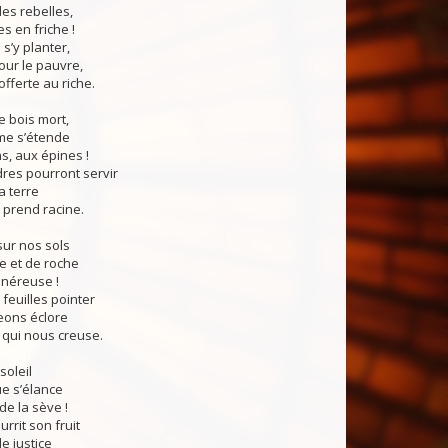
es rebelles,
s en friche !
 s’y planter,
ur le pauvre,
offerte au riche.
e bois mort,
me s’étende
s, aux épines !
dres pourront servir
a terre
 prend racine.
ur nos sols
e et de roche
énéreuse !
 feuilles pointer
eons éclore
 qui nous creuse.
soleil
ue s’élance
e la sève !
rrit son fruit
e justice