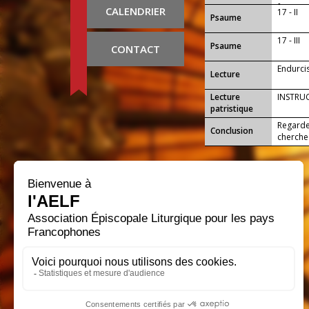
fermes d
CALENDRIER
17 - II
Psaume
17 - III
Psaume
CONTACT
Endurci
Lecture
Lecture
INSTRUC
patristique
Regarde
Conclusion
cherche 