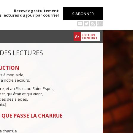
Recevez gratuitement
S'ABONNER
s lectures du jour par courriel
API
LECTURE
A+
CONFORT
 DES LECTURES
UCTION
ns à mon aide,
 à notre secours.
e, et au Fils et au Saint-Esprit,
st, qui était et qui vient,
cles des siècles.
ia.)
 QUE PASSE LA CHARRUE
a charrue