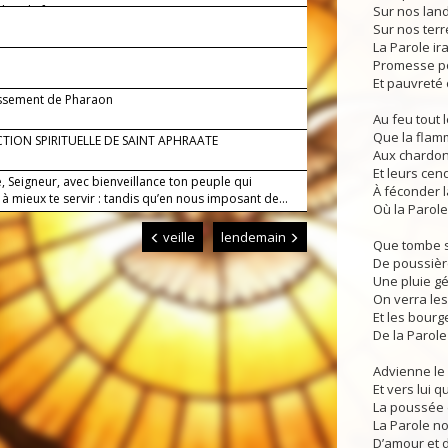
ans la foi.
Sur nos land
Sur nos terre
La Parole ira
Promesse po
Et pauvreté 
ssement de Pharaon
Au feu tout l
Que la flam
TION SPIRITUELLE DE SAINT APHRAATE
Aux chardon
Et leurs cen
, Seigneur, avec bienveillance ton peuple qui
À féconder l
à mieux te servir : tandis qu’en nous imposant de...
Où la Parole
veille
lendemain
Que tombe s
De poussièr
Une pluie g
On verra les
Et les bourg
De la Parole
Advienne le 
Et vers lui q
La poussée d
La Parole nou
D’amour et d