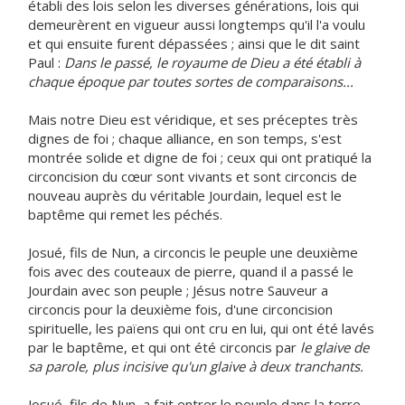
établi des lois selon les diverses générations, lois qui
demeurèrent en vigueur aussi longtemps qu'il l'a voulu
et qui ensuite furent dépassées ; ainsi que le dit saint
Paul :
Dans le passé, le royaume de Dieu a été établi à
chaque époque par toutes sortes de comparaisons...
Mais notre Dieu est véridique, et ses préceptes très
dignes de foi ; chaque alliance, en son temps, s'est
montrée solide et digne de foi ; ceux qui ont pratiqué la
circoncision du cœur sont vivants et sont circoncis de
nouveau auprès du véritable Jourdain, lequel est le
baptême qui remet les péchés.
Josué, fils de Nun, a circoncis le peuple une deuxième
fois avec des couteaux de pierre, quand il a passé le
Jourdain avec son peuple ; Jésus notre Sauveur a
circoncis pour la deuxième fois, d'une circoncision
spirituelle, les païens qui ont cru en lui, qui ont été lavés
par le baptême, et qui ont été circoncis par
le glaive de
sa parole, plus incisive qu'un glaive à deux tranchants.
Josué, fils de Nun, a fait entrer le peuple dans la terre