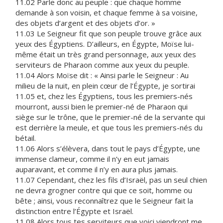
11.02 Parle donc au peuple : que chaque homme
demande à son voisin, et chaque femme à sa voisine,
des objets d’argent et des objets d’or. »
11.03 Le Seigneur fit que son peuple trouve grâce aux
yeux des Égyptiens. D’ailleurs, en Égypte, Moïse lui-
même était un très grand personnage, aux yeux des
serviteurs de Pharaon comme aux yeux du peuple.
11.04 Alors Moïse dit : « Ainsi parle le Seigneur : Au
milieu de la nuit, en plein cœur de l’Égypte, je sortirai
11.05 et, chez les Égyptiens, tous les premiers-nés
mourront, aussi bien le premier-né de Pharaon qui
siège sur le trône, que le premier-né de la servante qui
est derrière la meule, et que tous les premiers-nés du
bétail.
11.06 Alors s’élèvera, dans tout le pays d’Égypte, une
immense clameur, comme il n’y en eut jamais
auparavant, et comme il n’y en aura plus jamais.
11.07 Cependant, chez les fils d’Israël, pas un seul chien
ne devra grogner contre qui que ce soit, homme ou
bête ; ainsi, vous reconnaîtrez que le Seigneur fait la
distinction entre l’Égypte et Israël.
11.08 Alors tous tes serviteurs que voici viendront me