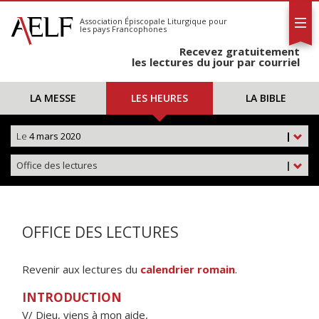
L'AELF
S'abonner
Association Épiscopale Liturgique
pour
les pays Francophones
Calendrier
Recevez gratuitement
Contact
les lectures du jour par courriel
LA MESSE
LES HEURES
LA BIBLE
Le
4 mars 2020
|
Office des lectures
|
OFFICE DES LECTURES
Revenir aux lectures du
calendrier romain
.
INTRODUCTION
V/ Dieu, viens à mon aide,