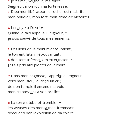
Je t'aime, Seigne
u
r, ma force :
2
Seigneur, mon r
o
c, ma forteresse,
Dieu mon libérateur, le roch
e
r qui m'abrite,
3
mon bouclier, mon fort, mon
a
rme de victoire !
Lou
a
nge à Dieu ! +
4
Quand je fais app
e
l au Seigneur, *
je suis sauvé de to
u
s mes ennemis.
Les liens de la m
o
rt m'entouraient,
5
le torrent fat
a
l m'épouvantait ;
des liens inferna
u
x m'étreignaient :
6
j'étais pris aux pi
è
ges de la mort.
Dans mon angoisse, j'appel
a
i le Seigneur ;
7
vers mon Dieu, je lanç
a
i un cri ;
de son temple il ent
e
nd ma voix :
mon cri parvi
e
nt à ses oreilles.
La terre tit
u
be et tremble, +
8
les assises des mont
a
gnes frémissent,
secouées par l'explosi
o
n de sa colère.