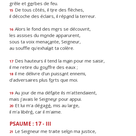
grêle et g
e
rbes de feu.
De tous côtés, il t
i
re des flèches,
15
il décoche des éclairs, il rép
a
nd la terreur.
Alors le fond des m
e
rs se découvrit,
16
les assises du m
o
nde apparurent,
sous ta voix menaç
a
nte, Seigneur,
au souffle qu'exhal
a
it ta colère.
Des hauteurs il tend la m
a
in pour me saisir,
17
il me retire du go
u
ffre des eaux ;
il me délivre d'un puiss
a
nt ennemi,
18
d'adversaires plus f
o
rts que moi.
Au jour de ma déf
a
ite ils m'attendaient,
19
mais j'avais le Seigne
u
r pour appui.
Et lui m'a dégag
é
, mis au large,
20
il m'a libér
é
, car il m'aime.
PSAUME : 17 - III
Le Seigneur me traite sel
o
n ma justice,
21