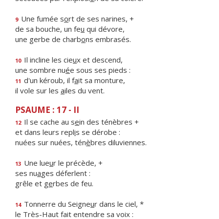
Une fumée s
o
rt de ses narines, +
9
de sa bouche, un fe
u
qui dévore,
une gerbe de charb
o
ns embrasés.
Il incline les cie
u
x et descend,
10
une sombre nu
é
e sous ses pieds :
d'un kéroub, il f
a
it sa monture,
11
il vole sur les
a
iles du vent.
PSAUME : 17 - II
Il se cache au s
e
in des ténèbres +
12
et dans leurs repl
i
s se dérobe :
nuées sur nuées, tén
è
bres diluviennes.
Une lue
u
r le précède, +
13
ses nu
a
ges déferlent :
grêle et g
e
rbes de feu.
Tonnerre du Seigne
u
r dans le ciel, *
14
le Très-Haut fait entendre sa voix :