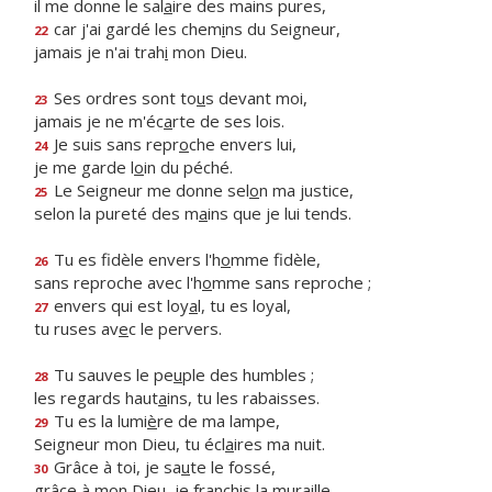
il me donne le sal
a
ire des mains pures,
car j'ai gardé les chem
i
ns du Seigneur,
22
jamais je n'ai trah
i
mon Dieu.
Ses ordres sont to
u
s devant moi,
23
jamais je ne m'éc
a
rte de ses lois.
Je suis sans repr
o
che envers lui,
24
je me garde l
o
in du péché.
Le Seigneur me donne sel
o
n ma justice,
25
selon la pureté des m
a
ins que je lui tends.
Tu es fidèle envers l'h
o
mme fidèle,
26
sans reproche avec l'h
o
mme sans reproche ;
envers qui est loy
a
l, tu es loyal,
27
tu ruses av
e
c le pervers.
Tu sauves le pe
u
ple des humbles ;
28
les regards haut
a
ins, tu les rabaisses.
Tu es la lumi
è
re de ma lampe,
29
Seigneur mon Dieu, tu écl
a
ires ma nuit.
Grâce à toi, je sa
u
te le fossé,
30
grâce à mon Dieu, je franch
i
s la muraille.