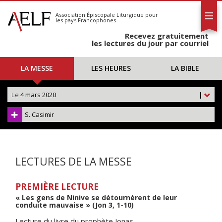
L'AELF
S'abonner
Association Épiscopale Liturgique
pour
les pays Francophones
Calendrier
Recevez gratuitement
Contact
les lectures du jour par courriel
LA MESSE
LES HEURES
LA BIBLE
Le
4 mars 2020
|
S. Casimir
LECTURES DE LA MESSE
PREMIÈRE LECTURE
« Les gens de Ninive se détournèrent de leur
conduite mauvaise » (Jon 3, 1-10)
Lecture du livre du prophète Jonas