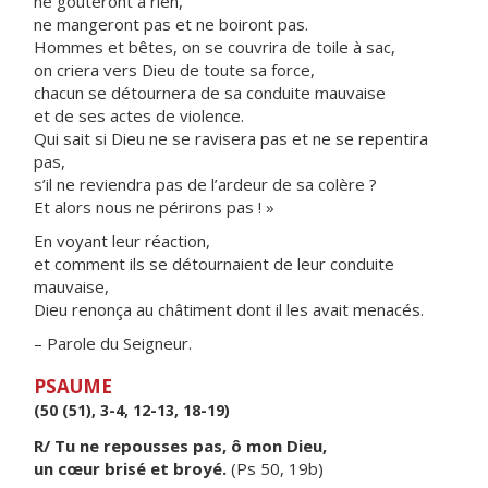
ne goûteront à rien,
ne mangeront pas et ne boiront pas.
Hommes et bêtes, on se couvrira de toile à sac,
on criera vers Dieu de toute sa force,
chacun se détournera de sa conduite mauvaise
et de ses actes de violence.
Qui sait si Dieu ne se ravisera pas et ne se repentira
pas,
s’il ne reviendra pas de l’ardeur de sa colère ?
Et alors nous ne périrons pas ! »
En voyant leur réaction,
et comment ils se détournaient de leur conduite
mauvaise,
Dieu renonça au châtiment dont il les avait menacés.
– Parole du Seigneur.
PSAUME
(50 (51), 3-4, 12-13, 18-19)
R/ Tu ne repousses pas, ô mon Dieu,
un cœur brisé et broyé.
(Ps 50, 19b)