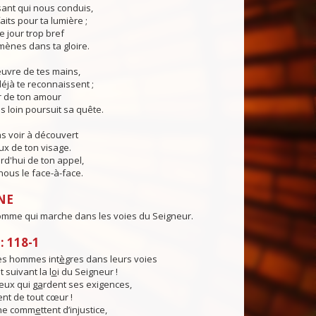
ant qui nous conduis,
aits pour ta lumière ;
e jour trop bref
ènes dans ta gloire.
œuvre de tes mains,
éjà te reconnaissent ;
r de ton amour
s loin poursuit sa quête.
s voir à découvert
eux de ton visage.
rd'hui de ton appel,
ous le face-à-face.
NE
omme qui marche dans les voies du Seigneur.
 118-1
es hommes int
è
gres dans leurs voies
 suivant la l
o
i du Seigneur !
ux qui g
a
rdent ses exigences,
ent de tout cœur !
 ne comm
e
ttent d’injustice,