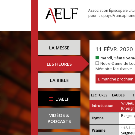
Association Épiscopale Lit
pour les pays Francophon
LA MESSE
11 FÉVR. 2020
mardi, 5ème Sem
Notre-Dame de Lo
LES HEURES
Mémoire facultative
Dimanche prochain
LA BIBLE
LECTURES
LAUDES
T
L'AELF
V/ Dieu,
Introduction
R/ Seign
VIDÉOS &
Berger 
...
Hymne
PODCASTS
118-1 —
Psaume
Seigneu