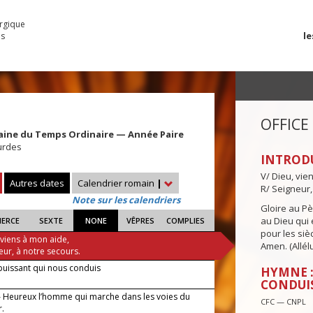
urgique
le
es
OFFICE
aine du Temps Ordinaire — Année Paire
urdes
INTROD
V/ Dieu, vie
Autres dates
Calendrier romain
|
R/ Seigneur,
Note sur les calendriers
Gloire au Pèr
au Dieu qui e
IERCE
SEXTE
NONE
VÊPRES
COMPLIES
pour les siè
 viens à mon aide,
Amen. (Allélu
eur, à notre secours.
puissant qui nous conduis
HYMNE :
CONDUI
 Heureux l’homme qui marche dans les voies du
CFC — CNPL
r.