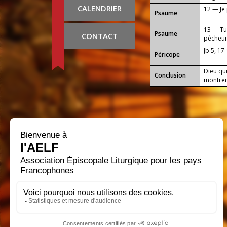
CALENDRIER
12 — Je
Psaume
13 — Tu
Psaume
CONTACT
pécheur
Jb 5, 17
Péricope
Dieu qui
Conclusion
montrer
monde :
ton Égli
notre S