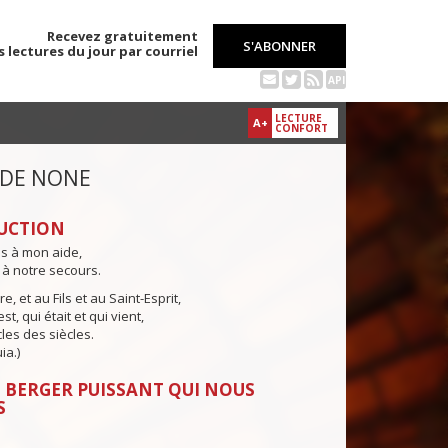
Recevez gratuitement
S'ABONNER
s lectures du jour par courriel
API
LECTURE
A+
CONFORT
 DE NONE
UCTION
ns à mon aide,
 à notre secours.
e, et au Fils et au Saint-Esprit,
st, qui était et qui vient,
cles des siècles.
ia.)
 BERGER PUISSANT QUI NOUS
S