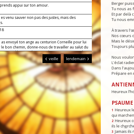
Berger puiss
 prends appui sur ton amour.
Tu nous as f
Et par delà c
 es venu sauver non pas des justes, mais des
Tu nous emm
s.
-18
À travers l'
Nos cœurs d
Mais le dési
 as envoyé ton ange au centurion Corneille pour lui
Toujours plu
 le bon chemin, donne-nous de travailler au salut du
 qu'avec l'humanité tout entière, en communion à
Nous voulon
se, nous parvenions jusqu'à toi. Par Jésus le Christ,
veille
lendemain
eigneur. Amen.
L'éclat radi
Dans l'aujou
Prépare en n
ANTIEN
Heureux l’h
PSAUME :
Heureux l
1
qui marchent
Heureux ce
2
ils le ch
e
rch
Jamais ils
3