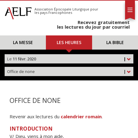
L'AELF
S'abonner
Association Épiscopale Liturgique
pour
les pays Francophones
Calendrier
Recevez gratuitement
Contact
les lectures du jour par courriel
LA MESSE
LES HEURES
LA BIBLE
Le
11 févr. 2020
|
Office de none
|
OFFICE DE NONE
Revenir aux lectures du
calendrier romain
.
INTRODUCTION
V/ Dieu, viens à mon aide,