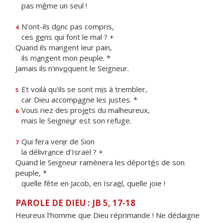
pas m
ê
me un seul !
N'ont-ils d
o
nc pas compris,
4
ces g
e
ns qui font le mal ? +
Quand ils mangent leur pain,
ils m
a
ngent mon peuple. *
Jamais ils n'inv
o
quent le Seigneur.
Et voilà qu'ils se sont m
i
s à trembler,
5
car Dieu accomp
a
gne les justes. *
Vous riez des proj
e
ts du malheureux,
6
mais le Seigne
u
r est son refuge.
Qui fera ven
i
r de Sion
7
la délivr
a
nce d'Israël ? +
Quand le Seigneur ramènera les déport
é
s de son
peuple, *
quelle fête en Jacob, en Isra
ë
l, quelle joie !
PAROLE DE DIEU : JB 5, 17-18
Heureux l’homme que Dieu réprimande ! Ne dédaigne