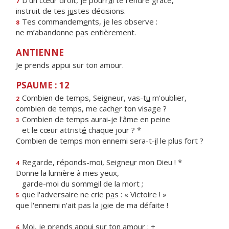
D’un cœur droit, je pourr
a
i te rendre grâce,
7
instruit de tes j
u
stes décisions.
Tes commandem
e
nts, je les observe :
8
ne m’abandonne p
a
s entièrement.
ANTIENNE
Je prends appui sur ton amour.
PSAUME : 12
Combien de temps, Seigneur, vas-t
u
m'oublier,
2
combien de temps, me cach
e
r ton visage ?
Combien de temps aurai-je l'âme en peine
3
et le cœur attrist
é
chaque jour ? *
Combien de temps mon ennemi sera-t-
i
l le plus fort ?
Regarde, réponds-moi, Seigne
u
r mon Dieu ! *
4
Donne la lumière à mes yeux,
garde-moi du somm
e
il de la mort ;
que l'adversaire ne crie p
a
s : « Victoire ! »
5
que l'ennemi n'ait pas la j
o
ie de ma défaite !
Moi, je prends appu
i
sur ton amour ; +
6