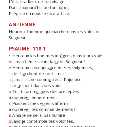
L'éclat radieux de ton visage.
Dans l'aujourd'hui de ton appel,
Prépare en nous le face-à-face.
ANTIENNE
Heureux l’homme qui marche dans les voies du
Seigneur.
PSAUME : 118-1
Heureux les hommes int
è
gres dans leurs voies
1
qui marchent suivant la l
o
i du Seigneur !
Heureux ceux qui g
a
rdent ses exigences,
2
ils le ch
e
rchent de tout cœur !
Jamais ils ne comm
e
ttent d’injustice,
3
ils m
a
rchent dans ses voies.
Toi, tu prom
u
lgues des préceptes
4
à observ
e
r entièrement.
Puissent mes v
o
ies s’affermir
5
à observ
e
r tes commandements !
Ainsi je ne serai p
a
s humilié
6
quand je cont
e
mple tes volontés.