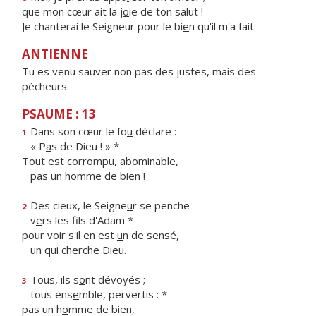
que mon cœur ait la j
o
ie de ton salut !
Je chanterai le Seigneur pour le bi
e
n qu'il m'a fait.
ANTIENNE
Tu es venu sauver non pas des justes, mais des
pécheurs.
PSAUME : 13
Dans son cœur le fo
u
déclare :
1
« P
a
s de Dieu ! » *
Tout est corromp
u
, abominable,
pas un h
o
mme de bien !
Des cieux, le Seigne
u
r se penche
2
v
e
rs les fils d'Adam *
pour voir s'il en est
u
n de sensé,
u
n qui cherche Dieu.
Tous, ils s
o
nt dévoyés ;
3
tous ens
e
mble, pervertis : *
pas un h
o
mme de bien,