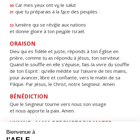
Car mes yeux ont v
u
le salut
30
que tu préparais à la f
a
ce des peuples :
31
lumière qui se rév
è
le aux nations
32
et donne gloire à ton pe
u
ple Israël.
ORAISON
Dieu qui es fidèle et juste, réponds à ton Église en
prière, comme tu as répondu à Jésus, ton serviteur.
Quand le souffle en elle s’épuise, fais-la vivre du souffle
de ton Esprit : qu’elle médite sur l’œuvre de tes mains,
pour avancer, libre et confiante, vers le matin de sa
Pâque. Par Jésus, le Christ, notre Seigneur. Amen.
BÉNÉDICTION
Que le Seigneur tourne vers nous son visage
et nous apporte la paix. Amen.
HYMNE : ALMA REDEMPTORIS MATER,
Alma Redemptoris Mater,
quæ pervia cæli porta manes, et stella maris,