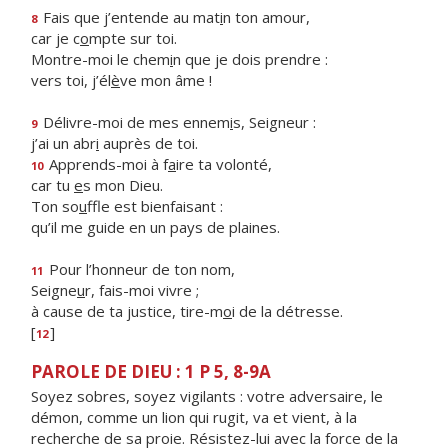
Fais que j’entende au mat
i
n ton amour,
8
car je c
o
mpte sur toi.
Montre-moi le chem
i
n que je dois prendre :
vers toi, j’él
è
ve mon âme !
Délivre-moi de mes ennem
i
s, Seigneur :
9
j’ai un abr
i
auprès de toi.
Apprends-moi à f
a
ire ta volonté,
10
car tu
e
s mon Dieu.
Ton so
u
ffle est bienfaisant :
qu’il me guide en un pays de plaines.
Pour l’honneur de ton nom,
11
Seigne
u
r, fais-moi vivre ;
à cause de ta justice, tire-m
o
i de la détresse.
[
]
12
PAROLE DE DIEU : 1 P 5, 8-9A
Soyez sobres, soyez vigilants : votre adversaire, le
démon, comme un lion qui rugit, va et vient, à la
recherche de sa proie. Résistez-lui avec la force de la