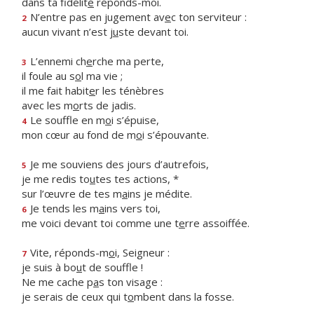
dans ta fidélit
é
réponds-moi.
N’entre pas en jugement av
e
c ton serviteur :
2
aucun vivant n’est j
u
ste devant toi.
L’ennemi ch
e
rche ma perte,
3
il foule au s
o
l ma vie ;
il me fait habit
e
r les ténèbres
avec les m
o
rts de jadis.
Le souffle en m
o
i s’épuise,
4
mon cœur au fond de m
o
i s’épouvante.
Je me souviens des jours d’autrefois,
5
je me redis to
u
tes tes actions, *
sur l’œuvre de tes m
a
ins je médite.
Je tends les m
a
ins vers toi,
6
me voici devant toi comme une t
e
rre assoiffée.
Vite, réponds-m
o
i, Seigneur :
7
je suis à bo
u
t de souffle !
Ne me cache p
a
s ton visage :
je serais de ceux qui t
o
mbent dans la fosse.