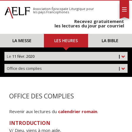
L'AELF
S'abonner
Association Épiscopale Liturgique
pour
les pays Francophones
Calendrier
Recevez gratuitement
Contact
les lectures du jour par courriel
LA MESSE
LES HEURES
LA BIBLE
Le
11 févr. 2020
|
Office des complies
|
OFFICE DES COMPLIES
Revenir aux lectures du
calendrier romain
.
INTRODUCTION
V/ Dieu, viens à mon aide,