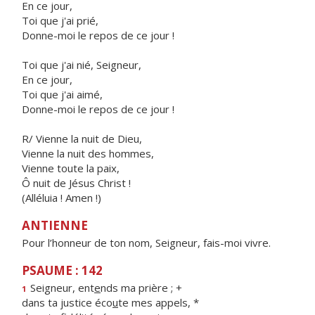
En ce jour,
Toi que j'ai prié,
Donne-moi le repos de ce jour !
Toi que j'ai nié, Seigneur,
En ce jour,
Toi que j'ai aimé,
Donne-moi le repos de ce jour !
R/ Vienne la nuit de Dieu,
Vienne la nuit des hommes,
Vienne toute la paix,
Ô nuit de Jésus Christ !
(Alléluia ! Amen !)
ANTIENNE
Pour l’honneur de ton nom, Seigneur, fais-moi vivre.
PSAUME : 142
Seigneur, ent
e
nds ma prière ; +
1
dans ta justice éco
u
te mes appels, *