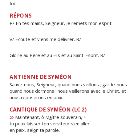
foi.
RÉPONS
R/ En tes mains, Seigneur, je remets mon esprit.
V/ Écoute et viens me délivrer. R/
Gloire au Père et au Fils et au Saint-Esprit. R/
ANTIENNE DE SYMÉON
Sauve-nous, Seigneur, quand nous veillons ; garde-nous
quand nous dormons : nous veillerons avec le Christ, et
nous reposerons en paix.
CANTIQUE DE SYMÉON (LC 2)
Maintenant, ô M
a
ître souverain, +
29
tu peux laisser ton servite
u
r s'en aller
en paix, sel
o
n ta parole.