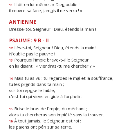
Il dit en lui-même : « Die
u
oublie !
11
il couvre sa face, jam
a
is il ne verra ! »
ANTIENNE
Dresse-toi, Seigneur ! Dieu, étends la main !
PSAUME : 9 B - II
Lève-toi, Seigneur ! Die
u
, étends la main !
12
N'oublie p
a
s le pauvre !
Pourquoi l'impie brave-t-
i
l le Seigneur
13
en lui disant : « Viendras-t
u
me chercher ? »
Mais tu as vu : tu regardes le m
a
l et la souffrance,
14
tu les pr
e
nds dans ta main ;
sur toi rep
o
se le faible,
c'est toi qui viens en
a
ide à l'orphelin.
Brise le bras de l'imp
i
e, du méchant ;
15
alors tu chercheras son impiét
é
sans la trouver.
À tout jamais, le Seigne
u
r est roi :
16
les païens ont pér
i
sur sa terre.