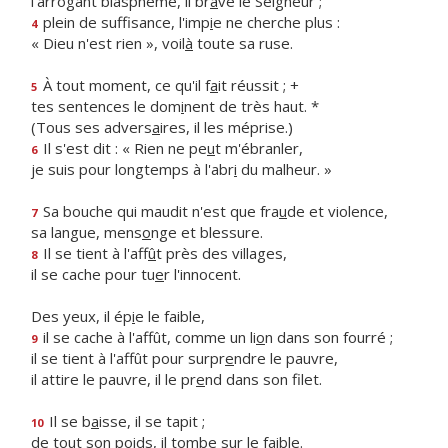
l'arrogant blasphème, il br
a
ve le Seigneur ;
plein de suffisance, l'imp
i
e ne cherche plus :
4
« Dieu n'est rien », voil
à
toute sa ruse.
À tout moment, ce qu'il f
a
it réussit ; +
5
tes sentences le dom
i
nent de très haut. *
(Tous ses advers
a
ires, il les méprise.)
Il s'est dit : « Rien ne pe
u
t m'ébranler,
6
je suis pour longtemps à l'abr
i
du malheur. »
Sa bouche qui maudit n'est que fra
u
de et violence,
7
sa langue, mens
o
nge et blessure.
Il se tient à l'aff
û
t près des villages,
8
il se cache pour tu
e
r l'innocent.
Des yeux, il ép
i
e le faible,
il se cache à l'affût, comme un li
o
n dans son fourré ;
9
il se tient à l'affût pour surpr
e
ndre le pauvre,
il attire le pauvre, il le pr
e
nd dans son filet.
Il se b
a
isse, il se tapit ;
10
de tout son poids, il t
o
mbe sur le faible.