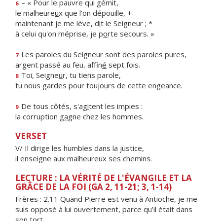
– « Pour le pauvre qui gémit,
6
le malheure
u
x que l'on dépouille, +
maintenant je me lève, d
i
t le Seigneur ; *
à celui qu'on méprise, je p
o
rte secours. »
Les paroles du Seigneur sont des par
o
les pures,
7
argent passé au feu, affin
é
sept fois.
Toi, Seigne
u
r, tu tiens parole,
8
tu nous gardes pour toujo
u
rs de cette engeance.
De tous côtés, s'ag
i
tent les impies :
9
la corruption g
a
gne chez les hommes.
VERSET
V/ Il dirige les humbles dans la justice,
il enseigne aux malheureux ses chemins.
LECTURE : LA VÉRITÉ DE L'ÉVANGILE ET LA
GRÂCE DE LA FOI (GA 2, 11-21; 3, 1-14)
Frères : 2.11 Quand Pierre est venu à Antioche, je me
suis opposé à lui ouvertement, parce qu’il était dans
son tort.