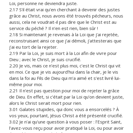
Loi, personne ne deviendra juste.
2.17 S’il était vrai qu’en cherchant à devenir des justes
grâce au Christ, nous avons été trouvés pécheurs, nous
aussi, cela ne voudrait-il pas dire que le Christ est au
service du péché ? Il n’en est rien, bien sûr !
2.18 Si maintenant je revenais à la Loi que j’ai rejetée,
reconstruisant ainsi ce que j’ai démoli, j’attesterais que
j’ai eu tort de la rejeter.
2.19 Par la Loi, je suis mort à la Loi afin de vivre pour
Dieu ; avec le Christ, je suis crucifié.
2.20 Je vis, mais ce n’est plus moi, c’est le Christ qui vit
en moi. Ce que je vis aujourd’hui dans la chair, je le vis
dans la foi au Fils de Dieu qui m’a aimé et s’est livré lui-
même pour moi.
2.21 Il n’est pas question pour moi de rejeter la grâce
de Dieu. En effet, si c’était par la Loi qu’on devient juste,
alors le Christ serait mort pour rien.
3.01 Galates stupides, qui donc vous a ensorcelés ? À
vos yeux, pourtant, Jésus Christ a été présenté crucifié.
3.02 Je n’ai qu’une question à vous poser : l’Esprit Saint,
l’avez-vous reçu pour avoir pratiqué la Loi, ou pour avoir