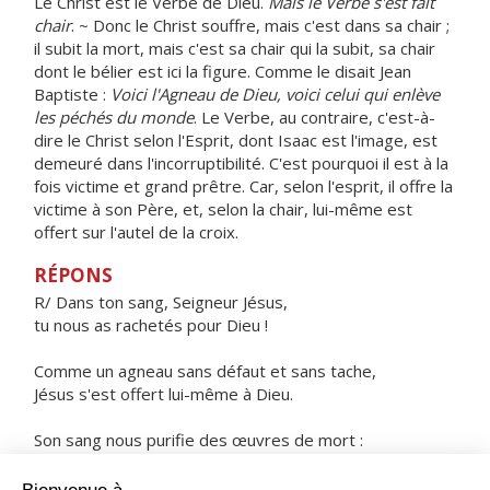
Le Christ est le Verbe de Dieu.
Mais le Verbe s'est fait
chair
. ~ Donc le Christ souffre, mais c'est dans sa chair ;
il subit la mort, mais c'est sa chair qui la subit, sa chair
dont le bélier est ici la figure. Comme le disait Jean
Baptiste :
Voici l'Agneau de Dieu, voici celui qui enlève
les péchés du monde
. Le Verbe, au contraire, c'est-à-
dire le Christ selon l'Esprit, dont Isaac est l'image, est
demeuré dans l'incorruptibilité. C'est pourquoi il est à la
fois victime et grand prêtre. Car, selon l'esprit, il offre la
victime à son Père, et, selon la chair, lui-même est
offert sur l'autel de la croix.
RÉPONS
R/ Dans ton sang, Seigneur Jésus,
tu nous as rachetés pour Dieu !
Comme un agneau sans défaut et sans tache,
Jésus s'est offert lui-même à Dieu.
Son sang nous purifie des œuvres de mort :
nous servirons le Dieu vivant !