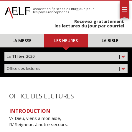
L'AELF
S'abonner
Association Épiscopale Liturgique
pour
les pays Francophones
Calendrier
Recevez gratuitement
Contact
les lectures du jour par courriel
LA MESSE
LES HEURES
LA BIBLE
Le
11 févr. 2020
|
Office des lectures
|
OFFICE DES LECTURES
INTRODUCTION
V/ Dieu, viens à mon aide,
R/ Seigneur, à notre secours.