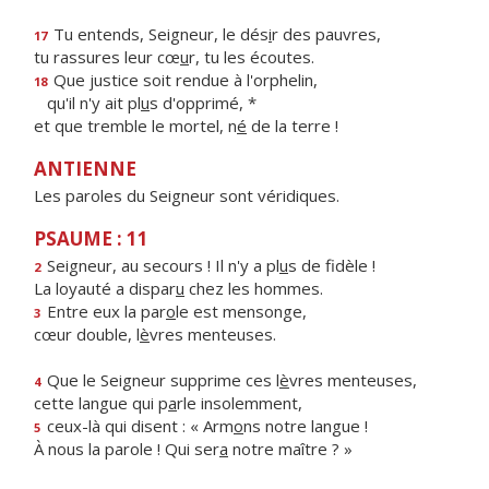
Tu entends, Seigneur, le dés
i
r des pauvres,
17
tu rassures leur cœ
u
r, tu les écoutes.
Que justice soit rendue à l'orphelin,
18
qu'il n'y ait pl
u
s d'opprimé, *
et que tremble le mortel, n
é
de la terre !
ANTIENNE
Les paroles du Seigneur sont véridiques.
PSAUME : 11
Seigneur, au secours ! Il n'y a pl
u
s de fidèle !
2
La loyauté a dispar
u
chez les hommes.
Entre eux la par
o
le est mensonge,
3
cœur double, l
è
vres menteuses.
Que le Seigneur supprime ces l
è
vres menteuses,
4
cette langue qui p
a
rle insolemment,
ceux-là qui disent : « Arm
o
ns notre langue !
5
À nous la parole ! Qui ser
a
notre maître ? »