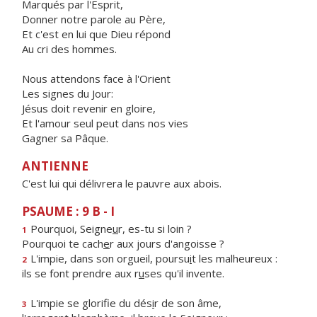
Marqués par l'Esprit,
Donner notre parole au Père,
Et c'est en lui que Dieu répond
Au cri des hommes.
Nous attendons face à l'Orient
Les signes du Jour:
Jésus doit revenir en gloire,
Et l'amour seul peut dans nos vies
Gagner sa Pâque.
ANTIENNE
C'est lui qui délivrera le pauvre aux abois.
PSAUME : 9 B - I
Pourquoi, Seigne
u
r, es-tu si loin ?
1
Pourquoi te cach
e
r aux jours d'angoisse ?
L'impie, dans son orgueil, poursu
i
t les malheureux :
2
ils se font prendre aux r
u
ses qu'il invente.
L'impie se glorifie du dés
i
r de son âme,
3