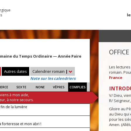
urgique
le
es
OFFICE
emaine du Temps Ordinaire — Année Paire
Les lectures
Autres dates
Calendrier romain
|
romain. Pour 
France
Note sur les calendriers
IERCE
SEXTE
NONE
VÊPRES
COMPLIES
INTROD
 viens à mon aide,
V/ Dieu, vie
eur, à notre secours.
R/ Seigneur,
 fin de la lumière
Gloire au Pèr
au Dieu qui e
pour les siè
 forteresse et mon abri !
Amen. (Allélu