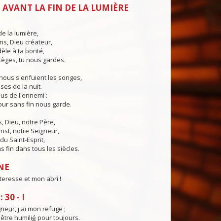
 AVANT LA FIN DE LA LUMIÈRE
de la lumière,
ns, Dieu créateur,
dèle à ta bonté,
tèges, tu nous gardes.
nous s'enfuient les songes,
ses de la nuit.
us de l'ennemi :
ur sans fin nous garde.
 Dieu, notre Père,
rist, notre Seigneur,
du Saint-Esprit,
 fin dans tous les siècles.
NE
teresse et mon abri !
30 - I
gne
u
r, j'ai mon refuge ;
être humili
é
pour toujours.