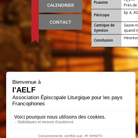
Psaume
CALENDRIER
Près de 
Ep 4, 30
Péricope
CONTACT
Cantique de
Sauve-n
Syméon
quand no
Heureuse
Conclusion