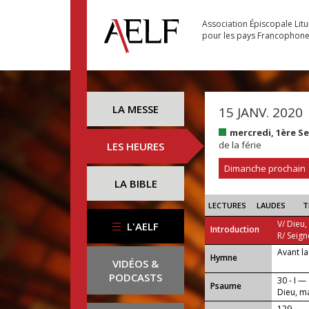
Association Épiscopale Lit
pour les pays Francophon
LA MESSE
15 JANV. 2020
mercredi, 1ère S
de la férie
LES HEURES
Dimanche prochain
LA BIBLE
LECTURES
LAUDES
T
V/ Dieu,
L'AELF
Introduction
R/ Seign
Avant la
...
Hymne
VIDÉOS &
PODCASTS
30 - I —
Psaume
Dieu, ma
129 —