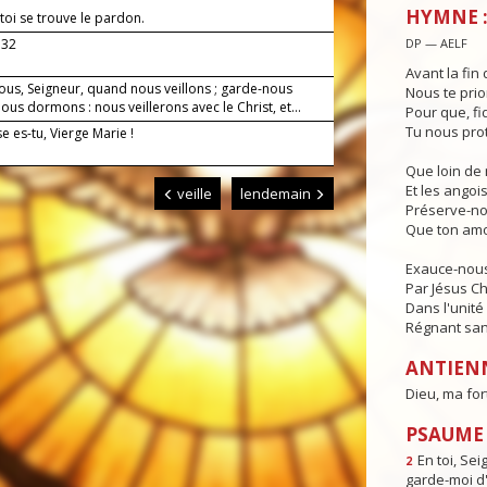
HYMNE :
toi se trouve le pardon.
.32
DP — AELF
Avant la fin 
ous, Seigneur, quand nous veillons ; garde-nous
Nous te prio
us dormons : nous veillerons avec le Christ, et...
Pour que, fi
Tu nous pro
 es-tu, Vierge Marie !
Que loin de 
Et les angois
veille
lendemain
Préserve-no
Que ton amo
Exauce-nous,
Par Jésus Ch
Dans l'unité 
Régnant sans
ANTIEN
Dieu, ma for
PSAUME : 
En toi, Sei
2
garde-moi d'