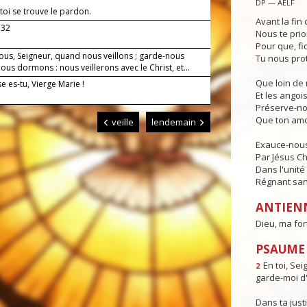
DP — AELF
toi se trouve le pardon.
Avant la fin 
.32
Nous te prio
Pour que, fi
ous, Seigneur, quand nous veillons ; garde-nous
Tu nous pro
us dormons : nous veillerons avec le Christ, et...
Que loin de 
 es-tu, Vierge Marie !
Et les angois
Préserve-no
Que ton amo
veille
lendemain
Exauce-nous,
Par Jésus Ch
Dans l'unité 
Régnant sans
ANTIEN
Dieu, ma for
PSAUME : 
En toi, Sei
2
garde-moi d'
Dans ta justi