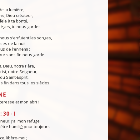
de la lumière,
ns, Dieu créateur,
dèle à ta bonté,
tèges, tu nous gardes.
nous s'enfuient les songes,
ses de la nuit.
us de l'ennemi :
ur sans fin nous garde.
 Dieu, notre Père,
rist, notre Seigneur,
du Saint-Esprit,
 fin dans tous les siècles.
NE
teresse et mon abri !
30 - I
gne
u
r, j'ai mon refuge ;
être humili
é
pour toujours.
ce, l
i
bère-moi ;