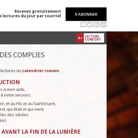
Recevez gratuitement
S'ABONNER
s lectures du jour par courriel
API
LECTURE
A+
CONFORT
 DES COMPLIES
 lectures du
calendrier romain
.
UCTION
ns à mon aide,
 à notre secours.
e, et au Fils et au Saint-Esprit,
st, qui était et qui vient,
cles des siècles.
ia.)
 AVANT LA FIN DE LA LUMIÈRE