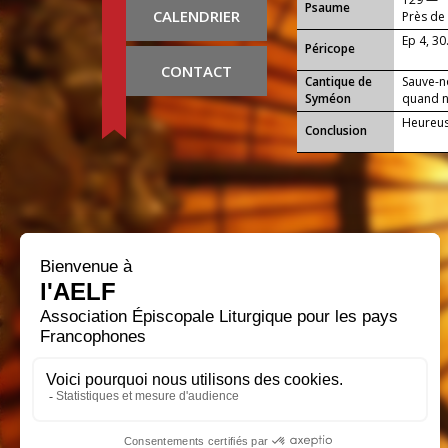
Psaume
CALENDRIER
Près de 
Ep 4, 30
Péricope
CONTACT
Cantique de
Sauve-n
Syméon
quand no
Heureuse
Conclusion