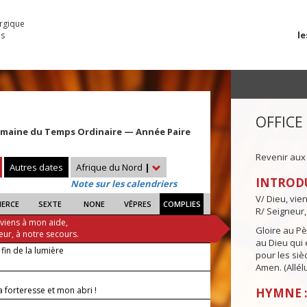
urgique
le
es
OFFICE
emaine du Temps Ordinaire — Année Paire
Revenir aux
Autres dates
Afrique du Nord
|
INTROD
Note sur les calendriers
V/ Dieu, vie
IERCE
SEXTE
NONE
VÊPRES
COMPLIES
R/ Seigneur,
 viens à mon aide,
Gloire au Pèr
eur, à notre secours.
au Dieu qui e
 fin de la lumière
pour les siè
Amen. (Allélu
 forteresse et mon abri !
HYMNE :