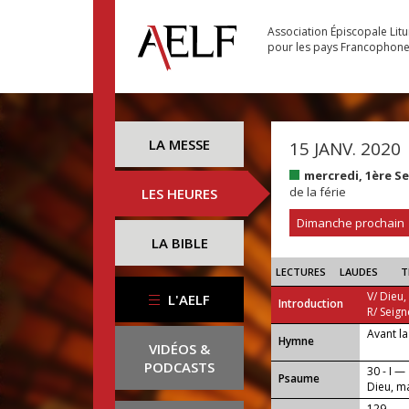
Association Épiscopale Lit
pour les pays Francophon
LA MESSE
15 JANV. 2020
mercredi, 1ère S
de la férie
LES HEURES
Dimanche prochain
LA BIBLE
LECTURES
LAUDES
T
V/ Dieu,
L'AELF
Introduction
R/ Seign
Avant la
...
Hymne
VIDÉOS &
PODCASTS
30 - I —
Psaume
Dieu, ma
129 —