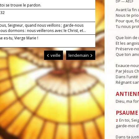
DP — AELF
toi se trouve le pardon.
Avant la fin 
.32
Nous te prio
Pour que, fi
ous, Seigneur, quand nous veillons ; garde-nous
Tu nous pro
us dormons : nous veillerons avec le Christ, et...
Que loin de 
 es-tu, Vierge Marie !
Et les angois
Préserve-no
Que ton amo
veille
lendemain
Exauce-nous,
Par Jésus Ch
Dans l'unité 
Régnant sans
ANTIEN
Dieu, ma for
PSAUME : 
En toi, Sei
2
garde-moi d'
Dans ta justi