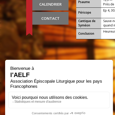
Psaume
CALENDRIER
Près de 
Ep 4, 30
Péricope
CONTACT
Cantique de
Sauve-n
Syméon
quand no
Heureuse
Conclusion