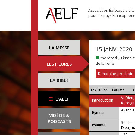
Association Épiscopale Lit
pour les pays Francophon
LA MESSE
15 JANV. 2020
mercredi, 1ère S
de la férie
LES HEURES
Dimanche prochain
LA BIBLE
LECTURES
LAUDES
T
V/ Dieu,
L'AELF
Introduction
R/ Seign
Avant la
...
Hymne
VIDÉOS &
PODCASTS
30 - I —
Psaume
Dieu, ma
129 —