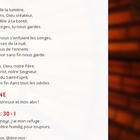
de la lumière,
ns, Dieu créateur,
dèle à ta bonté,
tèges, tu nous gardes.
nous s'enfuient les songes,
ses de la nuit.
us de l'ennemi :
ur sans fin nous garde.
 Dieu, notre Père,
rist, notre Seigneur,
du Saint-Esprit,
 fin dans tous les siècles.
NE
teresse et mon abri !
30 - I
gne
u
r, j'ai mon refuge ;
être humili
é
pour toujours.
ce, l
i
bère-moi ;