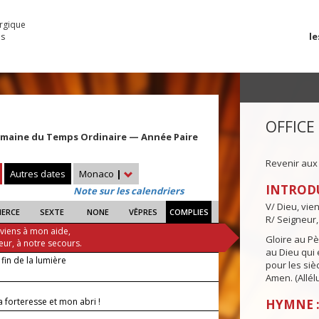
urgique
le
es
OFFICE
emaine du Temps Ordinaire — Année Paire
Revenir aux
Autres dates
Monaco
|
INTROD
Note sur les calendriers
V/ Dieu, vie
IERCE
SEXTE
NONE
VÊPRES
COMPLIES
R/ Seigneur,
 viens à mon aide,
Gloire au Pèr
eur, à notre secours.
au Dieu qui e
 fin de la lumière
pour les siè
Amen. (Allélu
 forteresse et mon abri !
HYMNE :