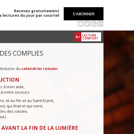
Recevez gratuitement
S'ABONNER
s lectures du jour par courriel
API
LECTURE
A+
CONFORT
 DES COMPLIES
 lectures du
calendrier romain
.
UCTION
ns à mon aide,
 à notre secours.
e, et au Fils et au Saint-Esprit,
st, qui était et qui vient,
cles des siècles.
ia.)
 AVANT LA FIN DE LA LUMIÈRE