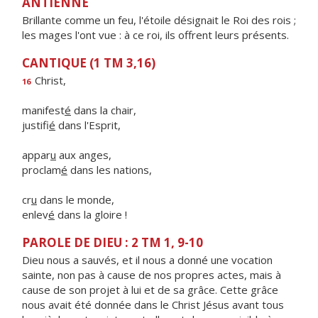
ANTIENNE
Brillante comme un feu, l'étoile désignait le Roi des rois ;
les mages l'ont vue : à ce roi, ils offrent leurs présents.
CANTIQUE (1 TM 3,16)
Christ,
16
manifest
é
dans la chair,
justifi
é
dans l'Esprit,
appar
u
aux anges,
proclam
é
dans les nations,
cr
u
dans le monde,
enlev
é
dans la gloire !
PAROLE DE DIEU : 2 TM 1, 9-10
Dieu nous a sauvés, et il nous a donné une vocation
sainte, non pas à cause de nos propres actes, mais à
cause de son projet à lui et de sa grâce. Cette grâce
nous avait été donnée dans le Christ Jésus avant tous