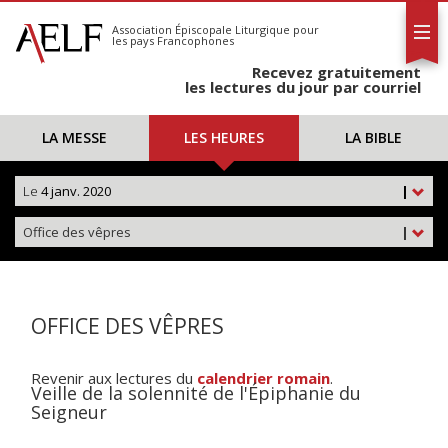
L'AELF
S'abonner
Association Épiscopale Liturgique
pour
les pays Francophones
Calendrier
Recevez gratuitement
Contact
les lectures du jour par courriel
LA MESSE
LES HEURES
LA BIBLE
Le
4 janv. 2020
|
Office des vêpres
|
OFFICE DES VÊPRES
Revenir aux lectures du
calendrier romain
.
Veille de la solennité de l'Épiphanie du
Seigneur