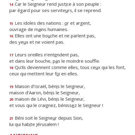
Car le Seigneur rend just
i
ce à son peuple :
14
par égard pour ses servite
u
rs, il se reprend.
Les idoles des nations :
o
r et argent,
15
ouvrage de m
a
ins humaines.
Elles ont une bo
u
che et ne parlent pas,
16
des ye
u
x et ne voient pas.
Leurs oreilles n’ent
e
ndent pas,
17
et dans leur bouche, p
a
s le moindre souffle.
Qu’ils deviennent comme elles, tous ce
u
x qui les font,
18
ceux qui mettent leur f
o
i en elles.
Maison d’Israël, bén
i
s le Seigneur,
19
maison d’Aaron, bén
i
s le Seigneur,
maison de Lévi, bén
i
s le Seigneur,
20
et vous qui le craignez, béniss
e
z le Seigneur !
Béni soit le Seigne
u
r depuis Sion,
21
lui qui hab
i
te Jérusalem !