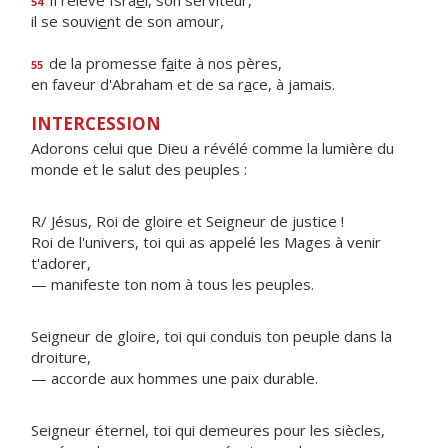
Il relève Isra
ë
l, son serviteur,
54
il se souvi
e
nt de son amour,
de la promesse f
a
ite à nos pères,
55
en faveur d'Abraham et de sa r
a
ce, à jamais.
INTERCESSION
Adorons celui que Dieu a révélé comme la lumière du
monde et le salut des peuples :
R/ Jésus, Roi de gloire et Seigneur de justice !
Roi de l'univers, toi qui as appelé les Mages à venir
t'adorer,
— manifeste ton nom à tous les peuples.
Seigneur de gloire, toi qui conduis ton peuple dans la
droiture,
— accorde aux hommes une paix durable.
Seigneur éternel, toi qui demeures pour les siècles,