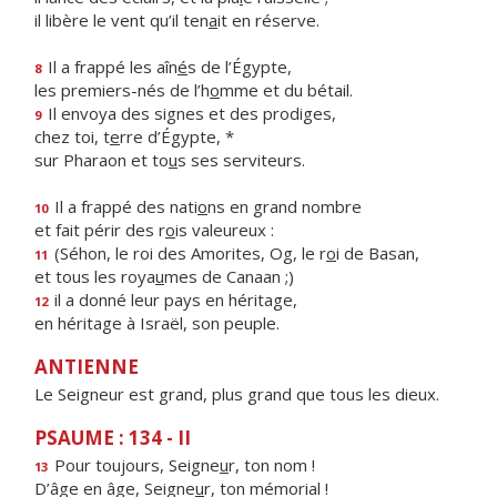
il libère le vent qu’il ten
a
it en réserve.
Il a frappé les aîn
é
s de l’Égypte,
8
les premiers-nés de l’h
o
mme et du bétail.
Il envoya des signes et des prodiges,
9
chez toi, t
e
rre d’Égypte, *
sur Pharaon et to
u
s ses serviteurs.
Il a frappé des nati
o
ns en grand nombre
10
et fait périr des r
o
is valeureux :
(Séhon, le roi des Amorites, Og, le r
o
i de Basan,
11
et tous les roya
u
mes de Canaan ;)
il a donné leur pays en héritage,
12
en héritage à Israël, son peuple.
ANTIENNE
Le Seigneur est grand, plus grand que tous les dieux.
PSAUME : 134 - II
Pour toujours, Seigne
u
r, ton nom !
13
D’âge en âge, Seigne
u
r, ton mémorial !