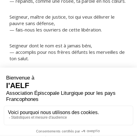
— répands, comme une rosée, ta parole en nos cœurs.
Seigneur, maître de justice, toi qui veux délivrer le
pauvre sans défense,
— fais-nous les ouvriers de cette libération.
Seigneur dont le nom est à jamais béni,
— accomplis pour nos frères défunts les merveilles de
ton salut.
NOTRE PÈRE
ORAISON
Aujourd'hui, Seigneur, tu as révélé ton Fils unique aux
nations, grâce à l'étoile qui les guidait ; daigne nous
accorder, à nous qui déjà te connaissons par la foi,
d'être conduits jusqu'à la claire vision de ta splendeur.