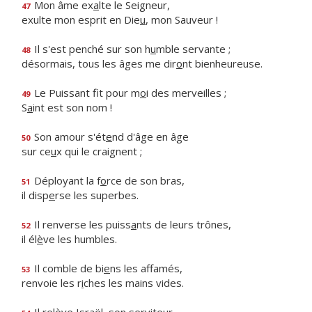
Mon âme ex
a
lte le Seigneur,
47
exulte mon esprit en Die
u
, mon Sauveur !
Il s'est penché sur son h
u
mble servante ;
48
désormais, tous les âges me dir
o
nt bienheureuse.
Le Puissant fit pour m
o
i des merveilles ;
49
S
a
int est son nom !
Son amour s'ét
e
nd d'âge en âge
50
sur ce
u
x qui le craignent ;
Déployant la f
o
rce de son bras,
51
il disp
e
rse les superbes.
Il renverse les puiss
a
nts de leurs trônes,
52
il él
è
ve les humbles.
Il comble de bi
e
ns les affamés,
53
renvoie les r
i
ches les mains vides.