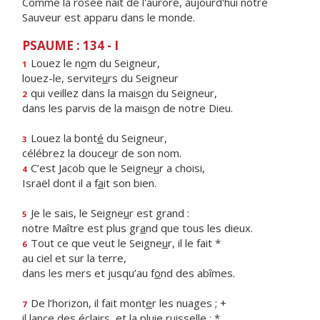
Comme la rosée naît de l'aurore, aujourd'hui notre
Sauveur est apparu dans le monde.
PSAUME : 134 - I
Louez le n
o
m du Seigneur,
1
louez-le, servite
u
rs du Seigneur
qui veillez dans la mais
o
n du Seigneur,
2
dans les parvis de la mais
o
n de notre Dieu.
Louez la bont
é
du Seigneur,
3
célébrez la douce
u
r de son nom.
C’est Jacob que le Seigne
u
r a choisi,
4
Israël dont il a f
a
it son bien.
Je le sais, le Seigne
u
r est grand :
5
notre Maître est plus gr
a
nd que tous les dieux.
Tout ce que veut le Seigne
u
r, il le fait *
6
au ciel et sur la terre,
dans les mers et jusqu’au f
o
nd des abîmes.
De l’horizon, il fait mont
e
r les nuages ; +
7
il lance des éclairs, et la plu
i
e ruisselle ; *