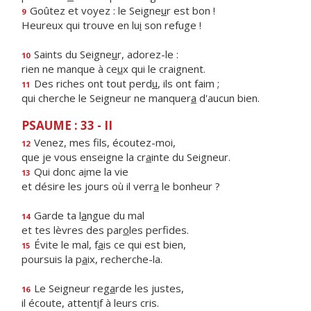
Goûtez et voyez : le Seigne
u
r est bon !
9
Heureux qui trouve en lu
i
son refuge !
Saints du Seigne
u
r, adorez-le :
10
rien ne manque à ce
u
x qui le craignent.
Des riches ont tout perd
u
, ils ont faim ;
11
qui cherche le Seigneur ne manquer
a
d'aucun bien.
PSAUME : 33 - II
Venez, mes f
ls, écoutez-moi,
12
que je vous enseigne la cr
a
inte du Seigneur.
Qui donc a
i
me la vie
13
et désire les jours où il verr
a
le bonheur ?
Garde ta l
a
ngue du mal
14
et tes lèvres des par
o
les perfides.
Évite le mal, f
a
is ce qui est bien,
15
poursuis la p
a
ix, recherche-la.
Le Seigneur reg
a
rde les justes,
16
il écoute, attent
i
f à leurs cris.