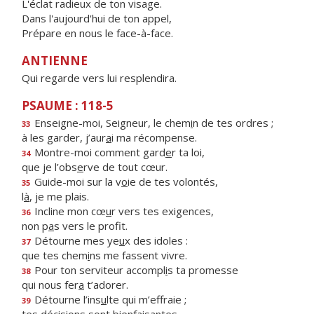
L'éclat radieux de ton visage.
Dans l'aujourd'hui de ton appel,
Prépare en nous le face-à-face.
ANTIENNE
Qui regarde vers lui resplendira.
PSAUME : 118-5
Enseigne-moi, Seigneur, le chem
i
n de tes ordres ;
33
à les garder, j’aur
a
i ma récompense.
Montre-moi comment gard
e
r ta loi,
34
que je l’obs
e
rve de tout cœur.
Guide-moi sur la v
o
ie de tes volontés,
35
l
à
, je me plais.
Incline mon cœ
u
r vers tes exigences,
36
non p
a
s vers le profit.
Détourne mes ye
u
x des idoles :
37
que tes chem
i
ns me fassent vivre.
Pour ton serviteur accompl
i
s ta promesse
38
qui nous fer
a
t’adorer.
Détourne l’ins
u
lte qui m’effraie ;
39