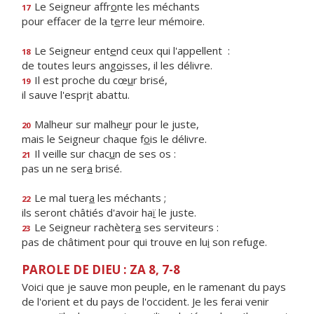
Le Seigneur affr
o
nte les méchants
17
pour effacer de la t
e
rre leur mémoire.
Le Seigneur ent
e
nd ceux qui l'appellent :
18
de toutes leurs ang
o
isses, il les délivre.
Il est proche du cœ
u
r brisé,
19
il sauve l'espr
i
t abattu.
Malheur sur malhe
u
r pour le juste,
20
mais le Seigneur chaque f
o
is le délivre.
Il veille sur chac
u
n de ses os :
21
pas un ne ser
a
brisé.
Le mal tuer
a
les méchants ;
22
ils seront châtiés d'avoir ha
ï
le juste.
Le Seigneur rachèter
a
ses serviteurs :
23
pas de châtiment pour qui trouve en lu
i
son refuge.
PAROLE DE DIEU : ZA 8, 7-8
Voici que je sauve mon peuple, en le ramenant du pays
de l'orient et du pays de l'occident. Je les ferai venir