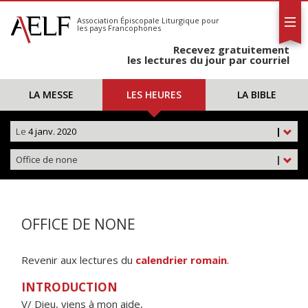
L'AELF
S'abonner
Association Épiscopale Liturgique
pour
les pays Francophones
Calendrier
Recevez gratuitement
Contact
les lectures du jour par courriel
LA MESSE
LES HEURES
LA BIBLE
Le
4 janv. 2020
|
Office de none
|
OFFICE DE NONE
Revenir aux lectures du
calendrier romain
.
INTRODUCTION
V/ Dieu, viens à mon aide,