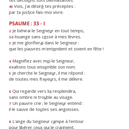
tes décisi
o
ns sont bienfaisantes.
Vois, j’ai désir
é
tes préceptes :
40
par ta just
i
ce fais-moi vivre.
PSAUME : 33 - I
Je bénirai le Seigne
u
r en tout temps,
2
sa louange sans c
e
sse à mes lèvres.
Je me glorifier
a
i dans le Seigneur :
3
que les pauvres m'ent
e
ndent et soient en fête !
Magnifiez avec m
o
i le Seigneur,
4
exaltons tous ens
e
mble son nom.
Je cherche le Seigne
u
r, il me répond :
5
de toutes mes fraye
u
rs, il me délivre.
Qui regarde vers lu
i
resplendira,
6
sans ombre ni tro
u
ble au visage.
Un pauvre crie ; le Seigne
u
r entend :
7
il le sauve de to
u
tes ses angoisses.
L'ange du Seigneur c
a
mpe à l'entour
8
pour libér
e
r ceux qui le craignent.