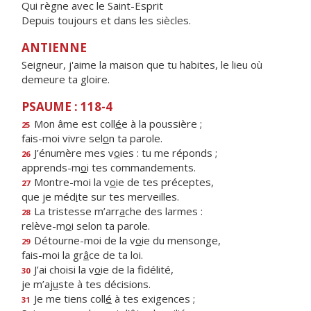
Qui règne avec le Saint-Esprit
Depuis toujours et dans les siècles.
ANTIENNE
Seigneur, j'aime la maison que tu habites, le lieu où
demeure ta gloire.
PSAUME : 118-4
Mon âme est coll
é
e à la poussière ;
25
fais-moi vivre sel
o
n ta parole.
J’énumère mes v
o
ies : tu me réponds ;
26
apprends-m
o
i tes commandements.
Montre-moi la v
o
ie de tes préceptes,
27
que je méd
i
te sur tes merveilles.
La tristesse m’arr
a
che des larmes :
28
relève-m
o
i selon ta parole.
Détourne-moi de la v
o
ie du mensonge,
29
fais-moi la gr
â
ce de ta loi.
J’ai choisi la v
o
ie de la fidélité,
30
je m’aj
u
ste à tes décisions.
Je me tiens coll
é
à tes exigences ;
31