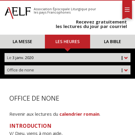
L'AELF
S'abonner
Association Épiscopale Liturgique
pour
les pays Francophones
Calendrier
Recevez gratuitement
Contact
les lectures du jour par courriel
LA MESSE
LES HEURES
LA BIBLE
Le
3 janv. 2020
|
Office de none
|
OFFICE DE NONE
Revenir aux lectures du
calendrier romain
.
INTRODUCTION
V/ Dieu, viens à mon aide,