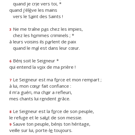
quand je cr
i
e vers toi, *
quand j'él
è
ve les mains
vers le S
a
int des Saints !
Ne me traîne p
a
s chez les impies,
3
chez les h
o
mmes criminels ; *
à leurs voisins ils p
a
rlent de paix
quand le m
a
l est dans leur cœur.
Bén
i
soit le Seigneur *
6
qui entend la v
o
ix de ma prière !
Le Seigneur est ma f
o
rce et mon rempart ;
7
à lui, mon cœ
u
r fait confiance :
il m'a guéri, ma ch
a
ir a refleuri,
mes chants lui r
e
ndent grâce.
Le Seigneur est la f
o
rce de son peuple,
8
le refuge et le sal
u
t de son messie.
Sauve ton peuple, bén
i
s ton héritage,
9
veille sur lui, porte-l
e
toujours.