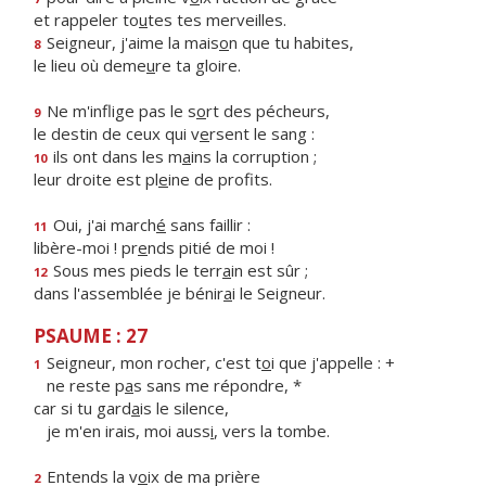
et rappeler to
u
tes tes merveilles.
Seigneur, j'aime la mais
o
n que tu habites,
8
le lieu où deme
u
re ta gloire.
Ne m'inflige pas le s
o
rt des pécheurs,
9
le destin de ceux qui v
e
rsent le sang :
ils ont dans les m
a
ins la corruption ;
10
leur droite est pl
e
ine de profits.
Oui, j'ai march
é
sans faillir :
11
libère-moi ! pr
e
nds pitié de moi !
Sous mes pieds le terr
a
in est sûr ;
12
dans l'assemblée je bénir
a
i le Seigneur.
PSAUME : 27
Seigneur, mon rocher, c'est t
o
i que j'appelle : +
1
ne reste p
a
s sans me répondre, *
car si tu gard
a
is le silence,
je m'en irais, moi auss
i
, vers la tombe.
Entends la v
o
ix de ma prière
2