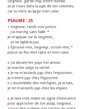
Seigneur, garde-m
o
i d’être humilié.
Je cours dans la v
o
ie de tes volontés,
32
car tu mets au l
a
rge mon cœur.
PSAUME : 25
Seigneur, rends-moi justice :
1
j'ai march
é
sans faillir. *
Je m'appuie sur le Seigneur,
et ne f
a
iblirai pas.
Éprouve-moi, Seigne
u
r, scrute-moi, *
2
passe au feu mes r
e
ins et mon cœur.
J'ai devant les ye
u
x ton amour,
3
je marche sel
o
n ta vérité.
Je ne m'assieds p
a
s chez l'imposteur,
4
je n'entre p
a
s chez l'hypocrite.
L'assemblée des méch
a
nts, je la hais,
5
je ne m'assieds p
a
s chez les impies.
Je lave mes mains en s
i
gne d'innocence
6
pour approcher de ton aut
e
l, Seigneur,
pour dire à pleine v
o
ix l'action de grâce
7