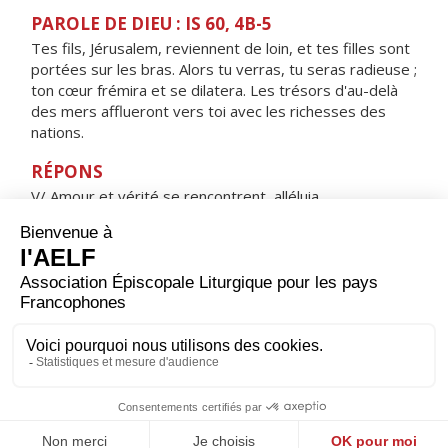
PAROLE DE DIEU : IS 60, 4B-5
Tes fils, Jérusalem, reviennent de loin, et tes filles sont
portées sur les bras. Alors tu verras, tu seras radieuse ;
ton cœur frémira et se dilatera. Les trésors d'au-delà
des mers afflueront vers toi avec les richesses des
nations.
RÉPONS
V/ Amour et vérité se rencontrent, alléluia,
justice et paix s'embrassent, alléluia.
ORAISON
Seigneur, tu as voulu que ton Fils naisse de la Vierge
bénie, afin que son humanité ne soit pas soumise à la
condamnation de notre race ; accorde-nous d’échapper
à l’engrenage du péché puisque le Christ nous donne
part à la nouvelle création. Lui qui règne.