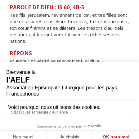
PAROLE DE DIEU : IS 60, 4B-5
Tes fils, Jérusalem, reviennent de loin, et tes filles sont
portées sur les bras. Alors tu verras, tu seras radieuse ;
ton cœur frémira et se dilatera. Les trésors d'au-delà
des mers afflueront vers toi avec les richesses des
nations.
RÉPONS
V/ Amour et vérité se rencontrent, alléluia,
justice et paix s'embrassent, alléluia.
ORAISON
Seigneur, tu as voulu que ton Fils naisse de la Vierge
bénie, afin que son humanité ne soit pas soumise à la
condamnation de notre race ; accorde-nous d’échapper
à l’engrenage du péché puisque le Christ nous donne
part à la nouvelle création. Lui qui règne.