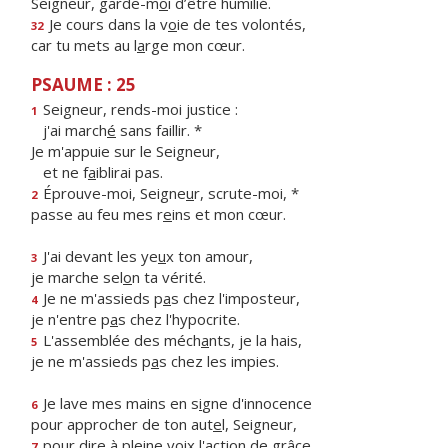
Seigneur, garde-m
o
i d’être humilié.
Je cours dans la v
o
ie de tes volontés,
32
car tu mets au l
a
rge mon cœur.
PSAUME : 25
Seigneur, rends-moi justice :
1
j'ai march
é
sans faillir. *
Je m'appuie sur le Seigneur,
et ne f
a
iblirai pas.
Éprouve-moi, Seigne
u
r, scrute-moi, *
2
passe au feu mes r
e
ins et mon cœur.
J'ai devant les ye
u
x ton amour,
3
je marche sel
o
n ta vérité.
Je ne m'assieds p
a
s chez l'imposteur,
4
je n'entre p
a
s chez l'hypocrite.
L'assemblée des méch
a
nts, je la hais,
5
je ne m'assieds p
a
s chez les impies.
Je lave mes mains en s
i
gne d'innocence
6
pour approcher de ton aut
e
l, Seigneur,
pour dire à pleine v
o
ix l'action de grâce
7