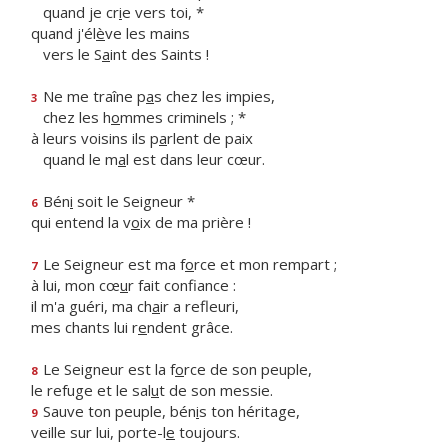
quand je cr
i
e vers toi, *
quand j'él
è
ve les mains
vers le S
a
int des Saints !
Ne me traîne p
a
s chez les impies,
3
chez les h
o
mmes criminels ; *
à leurs voisins ils p
a
rlent de paix
quand le m
a
l est dans leur cœur.
Bén
i
soit le Seigneur *
6
qui entend la v
o
ix de ma prière !
Le Seigneur est ma f
o
rce et mon rempart ;
7
à lui, mon cœ
u
r fait confiance :
il m'a guéri, ma ch
a
ir a refleuri,
mes chants lui r
e
ndent grâce.
Le Seigneur est la f
o
rce de son peuple,
8
le refuge et le sal
u
t de son messie.
Sauve ton peuple, bén
i
s ton héritage,
9
veille sur lui, porte-l
e
toujours.