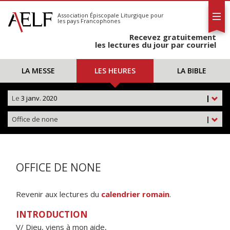
L'AELF
S'abonner
Association Épiscopale Liturgique
pour
les pays Francophones
Calendrier
Recevez gratuitement
Contact
les lectures du jour par courriel
LA MESSE
LES HEURES
LA BIBLE
Le
3 janv. 2020
|
Office de none
|
OFFICE DE NONE
Revenir aux lectures du
calendrier romain
.
INTRODUCTION
V/ Dieu, viens à mon aide,