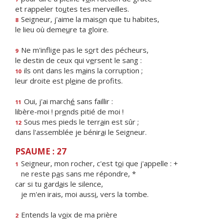
et rappeler to
u
tes tes merveilles.
Seigneur, j'aime la mais
o
n que tu habites,
8
le lieu où deme
u
re ta gloire.
Ne m'inflige pas le s
o
rt des pécheurs,
9
le destin de ceux qui v
e
rsent le sang :
ils ont dans les m
a
ins la corruption ;
10
leur droite est pl
e
ine de profits.
Oui, j'ai march
é
sans faillir :
11
libère-moi ! pr
e
nds pitié de moi !
Sous mes pieds le terr
a
in est sûr ;
12
dans l'assemblée je bénir
a
i le Seigneur.
PSAUME : 27
Seigneur, mon rocher, c'est t
o
i que j'appelle : +
1
ne reste p
a
s sans me répondre, *
car si tu gard
a
is le silence,
je m'en irais, moi auss
i
, vers la tombe.
Entends la v
o
ix de ma prière
2