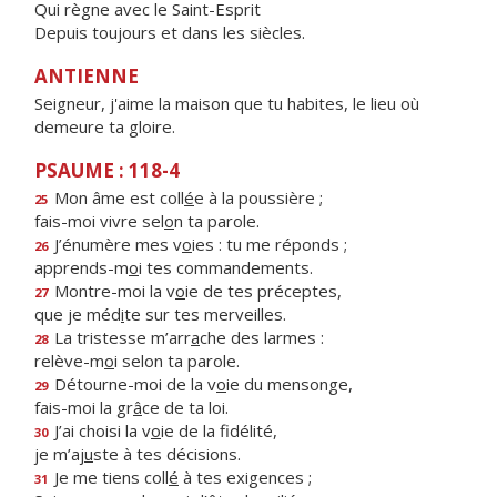
Qui règne avec le Saint-Esprit
Depuis toujours et dans les siècles.
ANTIENNE
Seigneur, j'aime la maison que tu habites, le lieu où
demeure ta gloire.
PSAUME : 118-4
Mon âme est coll
é
e à la poussière ;
25
fais-moi vivre sel
o
n ta parole.
J’énumère mes v
o
ies : tu me réponds ;
26
apprends-m
o
i tes commandements.
Montre-moi la v
o
ie de tes préceptes,
27
que je méd
i
te sur tes merveilles.
La tristesse m’arr
a
che des larmes :
28
relève-m
o
i selon ta parole.
Détourne-moi de la v
o
ie du mensonge,
29
fais-moi la gr
â
ce de ta loi.
J’ai choisi la v
o
ie de la fidélité,
30
je m’aj
u
ste à tes décisions.
Je me tiens coll
é
à tes exigences ;
31