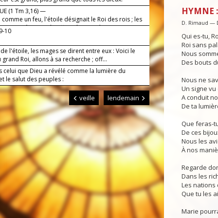
HYMNE :
E (1 Tm 3,16) —
e comme un feu, l'étoile désignait le Roi des rois ; les
D. Rimaud — 
ont vue : à ce roi, ils offrent leurs présents.
 9-10
Qui es-tu, Ro
Roi sans pal
 de l'étoile, les mages se dirent entre eux : Voici le
Nous somme
 grand Roi, allons à sa recherche ; off...
Des bouts d
 celui que Dieu a révélé comme la lumière du
 le salut des peuples :
Nous ne sa
Un signe vu 
A conduit no
veille
lendemain
De ta lumièr
Que feras-tu
De ces bijou
Nous les av
À nos manièr
Regarde don
Dans les ric
Les nations 
Que tu les a
Marie pourra