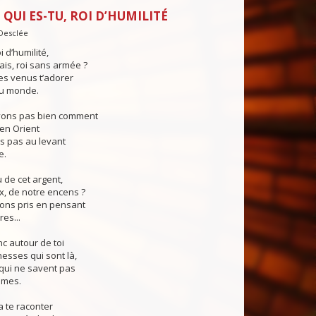
 QUI ES-TU, ROI D’HUMILITÉ
Desclée
i d’humilité,
ais, roi sans armée ?
s venus t’adorer
u monde.
vons pas bien comment
en Orient
s pas au levant
e.
 de cet argent,
x, de notre encens ?
ions pris en pensant
es...
c autour de toi
hesses qui sont là,
qui ne savent pas
imes.
 te raconter