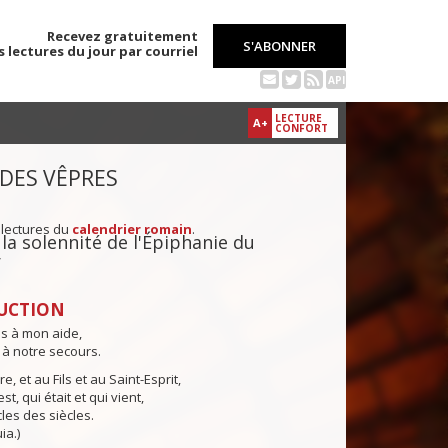
Recevez gratuitement
S'ABONNER
s lectures du jour par courriel
API
LECTURE
A+
CONFORT
 DES VÊPRES
 lectures du
calendrier romain
.
 la solennité de l'Épiphanie du
r
UCTION
ns à mon aide,
 à notre secours.
e, et au Fils et au Saint-Esprit,
st, qui était et qui vient,
cles des siècles.
ia.)