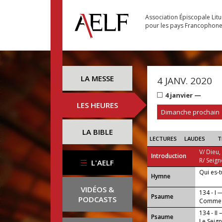
Association Épiscopale Lit
pour les pays Francophon
LA MESSE
4 JANV. 2020
4 janvier —
LES HEURES
Dimanche prochain
LA BIBLE
LECTURES
LAUDES
T
V/ Dieu,
Introduction
R/ Seign
L'AELF
Qui es-t
...
Hymne
VIDÉOS &
134 - I 
Psaume
PODCASTS
Comme l
est app
134 - II
Psaume
Le Seign