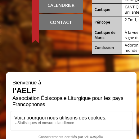
CALENDRIER
CANTIQU
Cantique
Brillant
mages l'
2 Tm 1,
CONTACT
Péricope
Cantique de
À la vue
Marie
signe du
Adorons
Conclusion
monde et