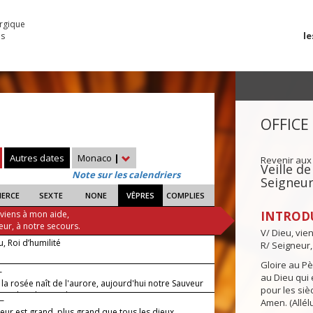
urgique
le
es
OFFICE
Autres dates
Monaco
|
Revenir aux
Veille de
Note sur les calendriers
Seigneu
IERCE
SEXTE
NONE
VÊPRES
COMPLIES
 viens à mon aide,
INTROD
eur, à notre secours.
V/ Dieu, vie
u, Roi d’humilité
R/ Seigneur,
Gloire au Pèr
—
au Dieu qui e
a rosée naît de l'aurore, aujourd'hui notre Sauveur
pour les siè
aru dans le monde.
 —
Amen. (Allélu
eur est grand, plus grand que tous les dieux.