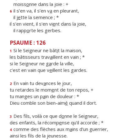
moiss
o
nne dans la joie : +
il s’en va, il s’en v
a
en pleurant,
6
il j
e
tte la semence ; *
il s’en vient, il s’en vi
e
nt dans la joie,
il rapp
o
rte les gerbes.
PSAUME : 126
Si le Seigneur ne bât
i
t la maison,
1
les bâtisseurs trav
a
illent en vain ; *
si le Seigneur ne g
a
rde la ville,
c’est en vain que v
e
illent les gardes.
En vain tu dev
a
nces le jour,
2
tu retardes le mom
e
nt de ton repos, +
tu manges un p
a
in de douleur : *
Dieu comble son bien-aim
é
quand il dort.
Des fils, voilà ce que d
o
nne le Seigneur,
3
des enfants, la récomp
e
nse qu’il accorde ; *
comme des flèches aux m
a
ins d’un guerrier,
4
ainsi les f
ls de la jeunesse.