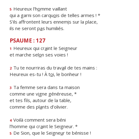
Heureux l’h
o
mme vaillant
5
qui a garni son carqu
o
is de telles armes ! *
S’ils affrontent leurs ennem
i
s sur la place,
ils ne seront p
a
s humiliés.
PSAUME : 127
Heureux qui cr
a
int le Seigneur
1
et marche sel
o
n ses voies !
Tu te nourriras du trav
a
il de tes mains :
2
Heureux es-tu ! À t
o
i, le bonheur !
Ta femme sera dans ta maison
3
comme une v
i
gne généreuse, *
et tes fils, autour de la table,
comme des pl
a
nts d’olivier.
Voilà comment sera béni
4
l’homme qui cr
a
int le Seigneur. *
De Sion, que le Seigne
u
r te bénisse !
5