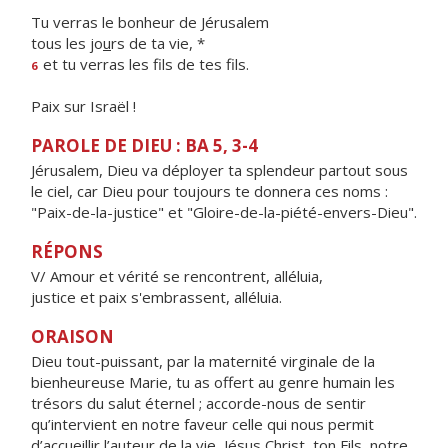
Tu verras le bonheur de Jérusalem
tous les jo
u
rs de ta vie, *
et tu verras les f
ls de tes fils.
6
Paix sur Israël !
PAROLE DE DIEU : BA 5, 3-4
Jérusalem, Dieu va déployer ta splendeur partout sous
le ciel, car Dieu pour toujours te donnera ces noms :
"Paix-de-la-justice" et "Gloire-de-la-piété-envers-Dieu".
RÉPONS
V/ Amour et vérité se rencontrent, alléluia,
justice et paix s'embrassent, alléluia.
ORAISON
Dieu tout-puissant, par la maternité virginale de la
bienheureuse Marie, tu as offert au genre humain les
trésors du salut éternel ; accorde-nous de sentir
qu’intervient en notre faveur celle qui nous permit
d’accueillir l’auteur de la vie, Jésus Christ, ton Fils, notre