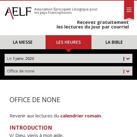
L'AELF
S'abonner
Association Épiscopale Liturgique
pour
les pays Francophones
Calendrier
Recevez gratuitement
Contact
les lectures du jour par courriel
LA MESSE
LES HEURES
LA BIBLE
Le
1 janv. 2020
|
Office de none
|
OFFICE DE NONE
Revenir aux lectures du
calendrier romain
.
INTRODUCTION
V/ Dieu, viens à mon aide,