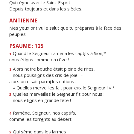
Qui règne avec le Saint-Esprit
Depuis toujours et dans les siècles.
ANTIENNE
Mes yeux ont vu le salut que tu préparais à la face des
peuples.
PSAUME : 125
Quand le Seigneur ramena les capt
i
fs à Sion,*
1
nous éti
o
ns comme en rêve !
Alors notre bouche était pl
e
ine de rires,
2
nous poussi
o
ns des cris de joie ; +
alors on disait parm
i
les nations :
« Quelles merveilles fait pour e
u
x le Seigneur ! » *
Quelles merveilles le Seigne
u
r fit pour nous :
3
nous éti
o
ns en grande fête !
Ramène, Seigne
u
r, nos captifs,
4
comme les torr
e
nts au désert.
Qui s
è
me dans les larmes
5