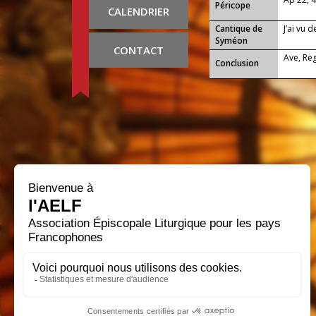
Péricope
CALENDRIER
Cantique de
J’ai vu 
Syméon
CONTACT
Ave, Re
Conclusion