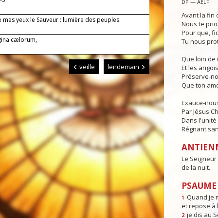
DP — AELF
Avant la fin 
de mes yeux le Sauveur : lumière des peuples.
Nous te prio
Pour que, fi
gina cælorum,
Tu nous pro
Que loin de 
veille
lendemain
Et les angois
Préserve-no
Que ton amo
Exauce-nous,
Par Jésus Ch
Dans l'unité 
Régnant sans
ANTIEN
Le Seigneur 
de la nuit.
PSAUME 
Quand je m
1
et repose à l
je dis au 
2