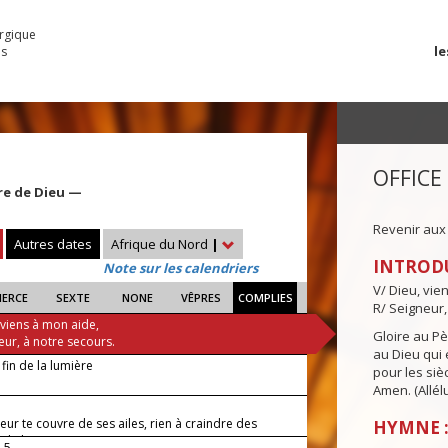
urgique
le
es
OFFICE
re de Dieu —
Revenir aux
Autres dates
Afrique du Nord
|
INTROD
Note sur les calendriers
V/ Dieu, vie
IERCE
SEXTE
NONE
VÊPRES
COMPLIES
R/ Seigneur,
 viens à mon aide,
Gloire au Pèr
eur, à notre secours.
au Dieu qui e
 fin de la lumière
pour les siè
Amen. (Allélu
eur te couvre de ses ailes, rien à craindre des
HYMNE :
 de la nuit.
-5