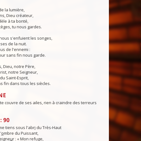
de la lumière,
ns, Dieu créateur,
dèle à ta bonté,
tèges, tu nous gardes.
nous s'enfuient les songes,
ses de la nuit.
us de l'ennemi :
ur sans fin nous garde.
 Dieu, notre Père,
rist, notre Seigneur,
du Saint-Esprit,
 fin dans tous les siècles.
NE
te couvre de ses ailes, rien à craindre des terreurs
: 90
e tiens sous l'abr
i
du Très-Haut
'
o
mbre du Puissant,
Seigne
u
r : « Mon refuge,