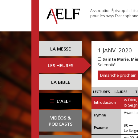
Association Épiscopale Lit
pour les pays Francophon
LA MESSE
1 JANV. 2020
Sainte Marie, Mè
Solennité
LES HEURES
Dimanche prochain
LA BIBLE
LECTURES
LAUDES
T
V/ Dieu,
L'AELF
Introduction
R/ Seign
Avant la
...
Hymne
VIDÉOS &
PODCASTS
90 —
Psaume
Le Seign
terreurs
Ap 22, 4