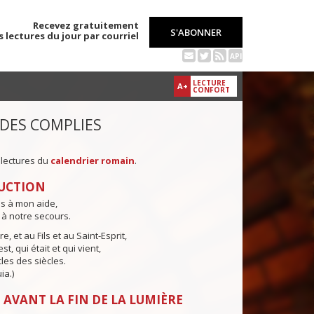
Recevez gratuitement
S'ABONNER
s lectures du jour par courriel
API
LECTURE
A+
CONFORT
 DES COMPLIES
 lectures du
calendrier romain
.
UCTION
ns à mon aide,
 à notre secours.
e, et au Fils et au Saint-Esprit,
st, qui était et qui vient,
cles des siècles.
ia.)
 AVANT LA FIN DE LA LUMIÈRE