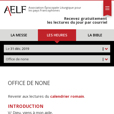
L'AELF
S'abonner
Association Épiscopale Liturgique
pour
les pays Francophones
Calendrier
Recevez gratuitement
Contact
les lectures du jour par courriel
LA MESSE
LES HEURES
LA BIBLE
Le
31 déc. 2019
|
Office de none
|
OFFICE DE NONE
Revenir aux lectures du
calendrier romain
.
INTRODUCTION
V/ Dieu, viens à mon aide,