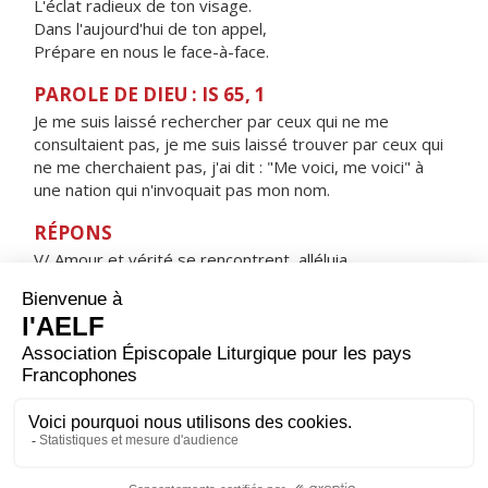
L'éclat radieux de ton visage.
Dans l'aujourd'hui de ton appel,
Prépare en nous le face-à-face.
PAROLE DE DIEU : IS 65, 1
Je me suis laissé rechercher par ceux qui ne me
consultaient pas, je me suis laissé trouver par ceux qui
ne me cherchaient pas, j'ai dit : "Me voici, me voici" à
une nation qui n'invoquait pas mon nom.
RÉPONS
V/ Amour et vérité se rencontrent, alléluia,
justice et paix s'embrassent, alléluia.
ORAISON
Dieu éternel et tout-puissant, tu as voulu que tout
effort de l’homme vers toi trouve son origine et son
achèvement dans l’incarnation de ton Fils ; accorde-nous
d’être comptés dans la part du Christ qui résume en lui
le salut du genre humain. Lui qui règne.