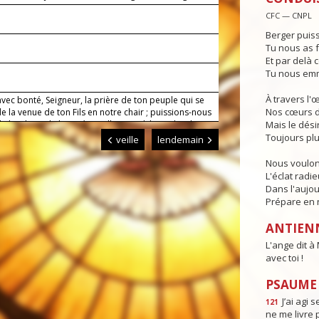
toi !
CFC — CNPL
Berger puiss
Tu nous as f
Et par delà c
9
Tu nous emm
À travers l'
vec bonté, Seigneur, la prière de ton peuple qui se
Nos cœurs d
de la venue de ton Fils en notre chair ; puissions-nous
le bonheur de la vie éternelle quand il viendra dans
Mais le dési
e. Lui qui règne.
Toujours plu
veille
lendemain
Nous voulon
L'éclat radi
Dans l'aujou
Prépare en n
ANTIEN
L'ange dit à 
avec toi !
PSAUME :
J’ai agi s
121
ne me livre 