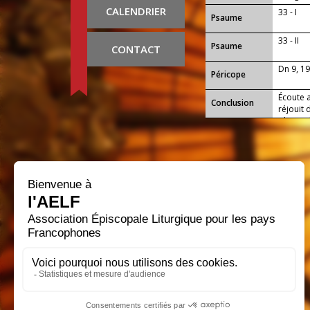
est avec 
CALENDRIER
33 - I
Psaume
33 - II
Psaume
CONTACT
Dn 9, 1
Péricope
Écoute a
Conclusion
réjouit 
obtenir 
sa gloir