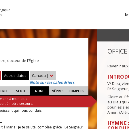
urgique
le
es
OFFICE
tre, docteur de l'Église
Revenir aux
Autres dates
Canada
|
INTROD
Note sur les calendriers
V/ Dieu, vie
R/ Seigneur,
IERCE
SEXTE
NONE
VÊPRES
COMPLIES
Gloire au Pèr
 viens à mon aide,
au Dieu qui e
eur, à notre secours.
pour les siè
puissant qui nous conduis
Amen. (Allélu
 —
HYMNE :
it à Marie : Je te salute, comblée grâce ! Le Seigneur
CONDUI