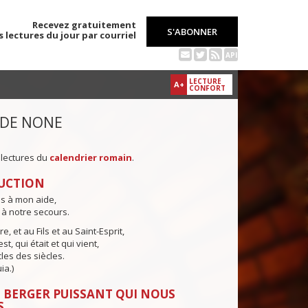
Recevez gratuitement
S'ABONNER
s lectures du jour par courriel
API
LECTURE
A+
CONFORT
 DE NONE
 lectures du
calendrier romain
.
UCTION
ns à mon aide,
 à notre secours.
e, et au Fils et au Saint-Esprit,
st, qui était et qui vient,
cles des siècles.
ia.)
 BERGER PUISSANT QUI NOUS
S