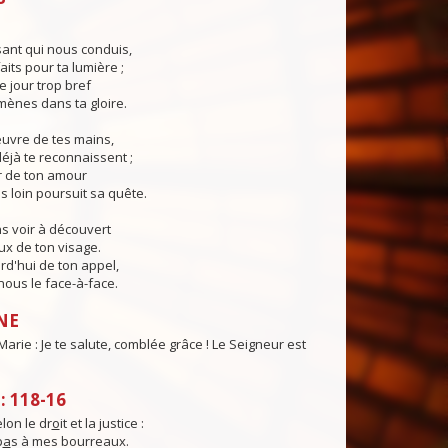
ant qui nous conduis,
aits pour ta lumière ;
e jour trop bref
ènes dans ta gloire.
œuvre de tes mains,
éjà te reconnaissent ;
r de ton amour
s loin poursuit sa quête.
s voir à découvert
eux de ton visage.
rd'hui de ton appel,
ous le face-à-face.
NE
Marie : Je te salute, comblée grâce ! Le Seigneur est
 118-16
elon le dr
o
it et la justice :
p
a
s à mes bourreaux.