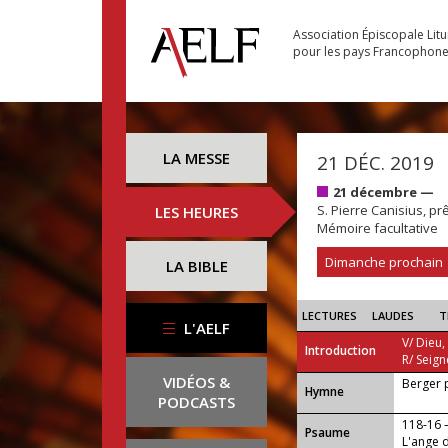
Association Épiscopale Lit
pour les pays Francophon
LA MESSE
21 DÉC. 2019
21 décembre —
S. Pierre Canisius, prê
LES HEURES
Mémoire facultative
Dimanche prochain
LA BIBLE
LECTURES
LAUDES
T
L'AELF
V/ Dieu,
Introduction
R/ Seign
VIDÉOS &
Berger 
...
Hymne
PODCASTS
118-16
Psaume
L'ange d