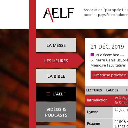
Association Épiscopale Lit
pour les pays Francophon
LA MESSE
21 DÉC. 2019
21 décembre —
S. Pierre Canisius, prê
LES HEURES
Mémoire facultative
Dimanche prochain
LA BIBLE
LECTURES
LAUDES
T
L'AELF
V/ Dieu,
Introduction
R/ Seign
VIDÉOS &
Le jour 
...
Hymne
PODCASTS
118-16
Psaume
L'ange d