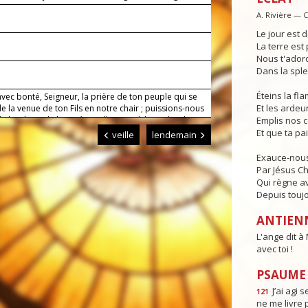
toi !
A. Rivière — 
Le jour est d
La terre est 
Nous t'adoro
Dans la sple
Éteins la f
vec bonté, Seigneur, la prière de ton peuple qui se
Et les ardeur
de la venue de ton Fils en notre chair ; puissions-nous
le bonheur de la vie éternelle quand il viendra dans
Emplis nos 
e. Lui qui règne.
Et que ta pa
veille
lendemain
Exauce-nous
Par Jésus Ch
Qui règne av
Depuis toujo
ANTIEN
L'ange dit à 
avec toi !
PSAUME :
J’ai agi s
121
ne me livre 