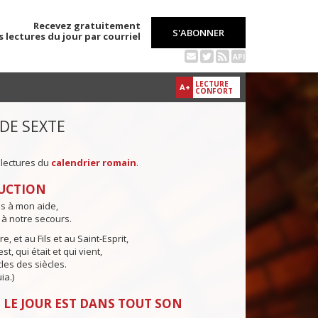
Recevez gratuitement
S'ABONNER
s lectures du jour par courriel
API
LECTURE
A+
CONFORT
 DE SEXTE
 lectures du
calendrier romain
.
UCTION
ns à mon aide,
 à notre secours.
e, et au Fils et au Saint-Esprit,
st, qui était et qui vient,
cles des siècles.
ia.)
 LE JOUR EST DANS TOUT SON