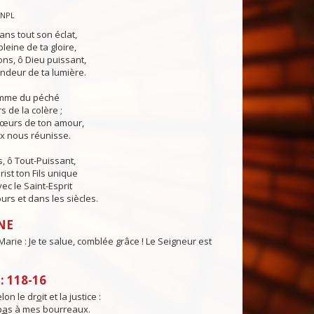
CNPL
ans tout son éclat,
pleine de ta gloire,
ns, ô Dieu puissant,
ndeur de ta lumière.
lamme du péché
s de la colère ;
cœurs de ton amour,
ix nous réunisse.
, ô Tout-Puissant,
rist ton Fils unique
ec le Saint-Esprit
urs et dans les siècles.
NE
Marie : Je te salue, comblée grâce ! Le Seigneur est
 118-16
elon le dr
o
it et la justice :
p
a
s à mes bourreaux.