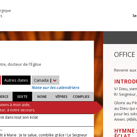
urgique
le
es
OFFICE
tre, docteur de l'Église
Revenir aux
Autres dates
Canada
|
INTROD
Note sur les calendriers
V/ Dieu, vie
R/ Seigneur,
IERCE
SEXTE
NONE
VÊPRES
COMPLIES
Gloire au Pèr
 viens à mon aide,
au Dieu qui e
eur, à notre secours.
pour les siè
est dans tout son éclat
Amen. (Allélu
 —
HYMNE :
it à Marie : Je te salue, comblée grâce ! Le Seigneur
ÉCLAT