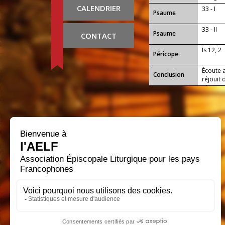
est avec 
CALENDRIER
33 - I
Psaume
33 - II
Psaume
CONTACT
Is 12, 2
Péricope
Écoute a
Conclusion
réjouit 
obtenir 
sa gloir