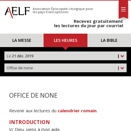
L'AELF
S'abonner
Association Épiscopale Liturgique
pour
les pays Francophones
Calendrier
Recevez gratuitement
Contact
les lectures du jour par courriel
LA MESSE
LES HEURES
LA BIBLE
Le
21 déc. 2019
|
Office de none
|
OFFICE DE NONE
Revenir aux lectures du
calendrier romain
.
INTRODUCTION
V/ Dieu, viens à mon aide,