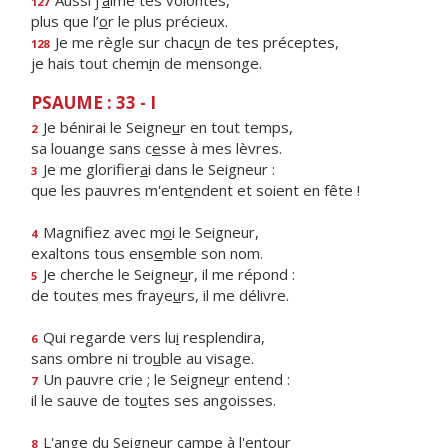
Aussi j’
a
ime tes volontés,
127
plus que l’
o
r le plus précieux.
Je me règle sur chac
u
n de tes préceptes,
128
je hais tout chem
i
n de mensonge.
PSAUME : 33 - I
Je bénirai le Seigne
u
r en tout temps,
2
sa louange sans c
e
sse à mes lèvres.
Je me glorifier
a
i dans le Seigneur :
3
que les pauvres m'ent
e
ndent et soient en fête !
Magnifiez avec m
o
i le Seigneur,
4
exaltons tous ens
e
mble son nom.
Je cherche le Seigne
u
r, il me répond :
5
de toutes mes fraye
u
rs, il me délivre.
Qui regarde vers lu
i
resplendira,
6
sans ombre ni tro
u
ble au visage.
Un pauvre crie ; le Seigne
u
r entend :
7
il le sauve de to
u
tes ses angoisses.
L'ange du Seigneur c
a
mpe à l'entour
8