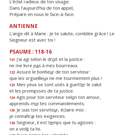
L'éclat radieux de ton visage.
Dans l'aujourd'hui de ton appel,
Prépare en nous le face-à-face.
ANTIENNE
L'ange dit à Marie : Je te salute, comblée grâce ! Le
Seigneur est avec toi !
PSAUME : 118-16
J’ai agi selon le dr
o
it et la justice :
121
ne me livre p
a
s à mes bourreaux.
Assure le bonhe
u
r de ton serviteur :
122
que les orgueille
u
x ne me tourmentent plus !
Mes yeux se sont usés à guett
e
r le salut
123
et les prom
e
sses de ta justice.
Agis pour ton serviteur sel
o
n ton amour,
124
apprends-m
o
i tes commandements.
Je suis ton servite
u
r, éclaire-moi :
125
je connaîtr
a
i tes exigences.
Seigneur, il est t
e
mps que tu agisses :
126
on a viol
é
ta loi.