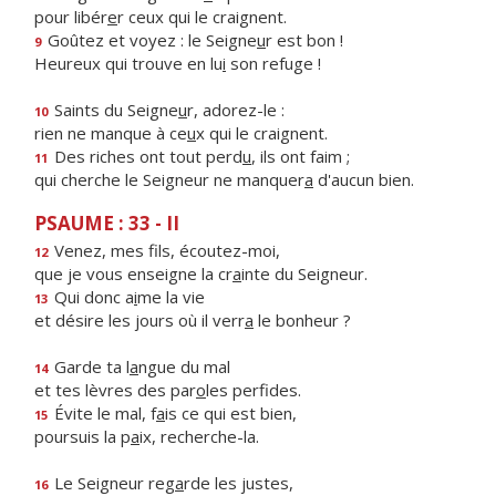
pour libér
e
r ceux qui le craignent.
Goûtez et voyez : le Seigne
u
r est bon !
9
Heureux qui trouve en lu
i
son refuge !
Saints du Seigne
u
r, adorez-le :
10
rien ne manque à ce
u
x qui le craignent.
Des riches ont tout perd
u
, ils ont faim ;
11
qui cherche le Seigneur ne manquer
a
d'aucun bien.
PSAUME : 33 - II
Venez, mes f
ls, écoutez-moi,
12
que je vous enseigne la cr
a
inte du Seigneur.
Qui donc a
i
me la vie
13
et désire les jours où il verr
a
le bonheur ?
Garde ta l
a
ngue du mal
14
et tes lèvres des par
o
les perfides.
Évite le mal, f
a
is ce qui est bien,
15
poursuis la p
a
ix, recherche-la.
Le Seigneur reg
a
rde les justes,
16