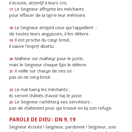
il écoute, attent
i
f à leurs cris.
Le Seigneur affr
o
nte les méchants
17
pour effacer de la t
e
rre leur mémoire.
Le Seigneur ent
e
nd ceux qui l'appellent :
18
de toutes leurs ang
o
isses, il les délivre.
Il est proche du cœ
u
r brisé,
19
il sauve l'espr
i
t abattu.
Malheur sur malhe
u
r pour le juste,
20
mais le Seigneur chaque f
o
is le délivre.
Il veille sur chac
u
n de ses os :
21
pas un ne ser
a
brisé.
Le mal tuer
a
les méchants ;
22
ils seront châtiés d'avoir ha
ï
le juste.
Le Seigneur rachèter
a
ses serviteurs :
23
pas de châtiment pour qui trouve en lu
i
son refuge.
PAROLE DE DIEU : DN 9, 19
Seigneur écoute ! Seigneur, pardonne ! Seigneur, sois