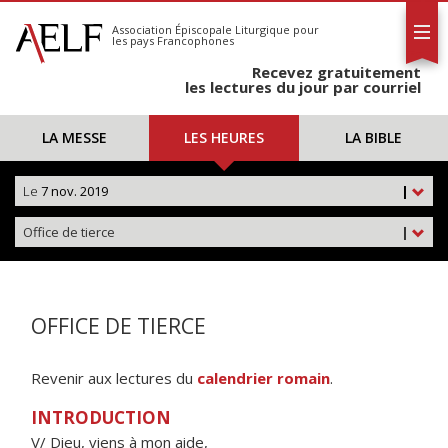
L'AELF
S'abonner
Association Épiscopale Liturgique
pour
les pays Francophones
Calendrier
Recevez gratuitement
Contact
les lectures du jour par courriel
LA MESSE
LES HEURES
LA BIBLE
Le
7 nov. 2019
|
Office de tierce
|
OFFICE DE TIERCE
Revenir aux lectures du
calendrier romain
.
INTRODUCTION
V/ Dieu, viens à mon aide,