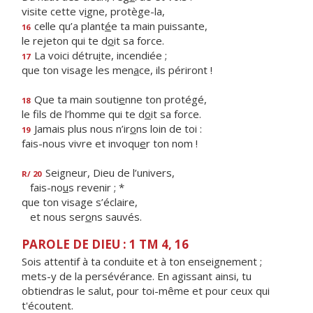
visite cette v
i
gne, protège-la,
celle qu’a plant
é
e ta main puissante,
16
le rejeton qui te d
o
it sa force.
La voici détru
i
te, incendiée ;
17
que ton visage les men
a
ce, ils périront !
Que ta main souti
e
nne ton protégé,
18
le fils de l’homme qui te d
o
it sa force.
Jamais plus nous n’ir
o
ns loin de toi :
19
fais-nous vivre et invoqu
e
r ton nom !
Seigneur, Dieu de l’univers,
R/ 20
fais-no
u
s revenir ; *
que ton visage s’éclaire,
et nous ser
o
ns sauvés.
PAROLE DE DIEU : 1 TM 4, 16
Sois attentif à ta conduite et à ton enseignement ;
mets-y de la persévérance. En agissant ainsi, tu
obtiendras le salut, pour toi-même et pour ceux qui
t'écoutent.