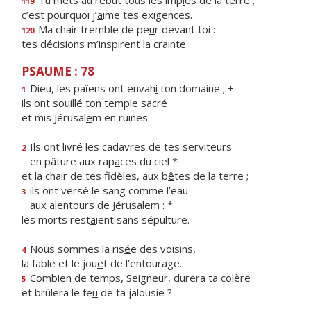
Tu mets au rebut tous les imp
i
es de la terre ;
119
c’est pourquoi j’
a
ime tes exigences.
Ma chair tremble de pe
u
r devant toi :
120
tes décisions m’insp
i
rent la crainte.
PSAUME : 78
Dieu, les païens ont envah
i
ton domaine ; +
1
ils ont souillé ton t
e
mple sacré
et mis Jérusal
e
m en ruines.
Ils ont livré les cadavres de tes serviteurs
2
en pâture aux rap
a
ces du ciel *
et la chair de tes fidèles, aux b
ê
tes de la terre ;
ils ont versé le sang comme l’eau
3
aux alento
u
rs de Jérusalem : *
les morts rest
a
ient sans sépulture.
Nous sommes la ris
é
e des voisins,
4
la fable et le jou
e
t de l’entourage.
Combien de temps, Seigneur, durer
a
ta colère
5
et brûlera le fe
u
de ta jalousie ?