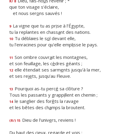
Dieu, fais-no
u
s revenir ; *
R/ 8
que ton visage s’éclaire,
et nous ser
o
ns sauvés !
La vigne que tu as pr
i
se à l’Égypte,
9
tu la replantes en chass
a
nt des nations.
Tu déblaies le s
o
l devant elle,
10
tu l’enracines pour qu’elle empl
i
sse le pays.
Son ombre couvr
a
it les montagnes,
11
et son feuillage, les c
è
dres géants ;
elle étendait ses sarm
e
nts jusqu’à la mer,
12
et ses rej
e
ts, jusqu’au Fleuve.
Pourquoi as-tu perc
é
sa clôture ?
13
Tous les passants y grapp
i
llent en chemin ;
le sanglier des for
ê
ts la ravage
14
et les bêtes des ch
a
mps la broutent.
Dieu de l’univ
e
rs, reviens !
(R/) 15
Du haut des cieux, reg
a
rde et vois :