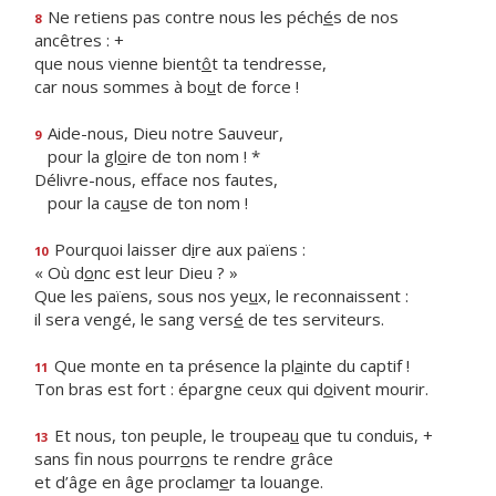
Ne retiens pas contre nous les péch
é
s de nos
8
ancêtres : +
que nous vienne bient
ô
t ta tendresse,
car nous sommes à bo
u
t de force !
Aide-nous, Dieu notre Sauveur,
9
pour la gl
o
ire de ton nom ! *
Délivre-nous, efface nos fautes,
pour la ca
u
se de ton nom !
Pourquoi laisser d
i
re aux païens :
10
« Où d
o
nc est leur Dieu ? »
Que les païens, sous nos ye
u
x, le reconnaissent :
il sera vengé, le sang vers
é
de tes serviteurs.
Que monte en ta présence la pl
a
inte du captif !
11
Ton bras est fort : épargne ceux qui d
o
ivent mourir.
Et nous, ton peuple, le troupea
u
que tu conduis, +
13
sans fin nous pourr
o
ns te rendre grâce
et d’âge en âge proclam
e
r ta louange.