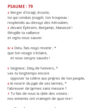
PSAUME : 79
Berger d’Isra
ë
l, écoute,
2
toi qui conduis Jos
e
ph, ton troupeau :
resplendis au-dess
u
s des Kéroubim,
devant Éphraïm, Benjam
i
n, Manassé !
3
Rév
e
ille ta vaillance
et vi
e
ns nous sauver.
Dieu, fais-no
u
s revenir ; *
R/ 4
que ton visage s’éclaire,
et nous ser
o
ns sauvés !
Seigneur, Die
u
de l’univers, *
5
vas-tu longtemps encore
opposer ta colère aux pri
è
res de ton peuple,
le nourrir du p
a
in de ses larmes, *
6
l’abreuver de l
a
rmes sans mesure ?
Tu fais de nous la c
i
ble des voisins :
7
nos ennemis ont vraim
e
nt de quoi rire !