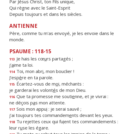
Par Jésus Christ, ton Fils unique,
Qui règne avec le Saint-Esprit
Depuis toujours et dans les siècles.
ANTIENNE
Père, comme tu m'as envoyé, je les envoie dans le
monde.
PSAUME : 118-15
Je hais les cœ
u
rs partagés ;
113
j’
a
ime ta loi.
Toi, mon abr
i
, mon bouclier !
114
J’esp
è
re en ta parole.
Écartez-vous de m
o
i, méchants :
115
je garderai les volont
é
s de mon Dieu.
Que ta promesse me souti
e
nne, et je vivrai :
116
ne déçois p
a
s mon attente.
Sois mon appu
i
: je serai sauvé ;
117
j’ai toujours tes commandem
e
nts devant les yeux.
Tu rejettes ceux qui fu
i
ent tes commandements :
118
leur r
u
se les égare.