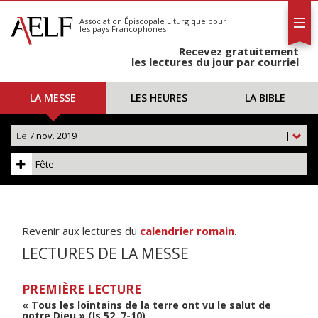
L'AELF
S'abonner
Association Épiscopale Liturgique
pour
les pays Francophones
Calendrier
Recevez gratuitement
Contact
les lectures du jour par courriel
LA MESSE
LES HEURES
LA BIBLE
Le
7 nov. 2019
|
Fête
Revenir aux lectures du
calendrier romain
.
LECTURES DE LA MESSE
PREMIÈRE LECTURE
« Tous les lointains de la terre ont vu le salut de
notre Dieu » (Is 52, 7-10)