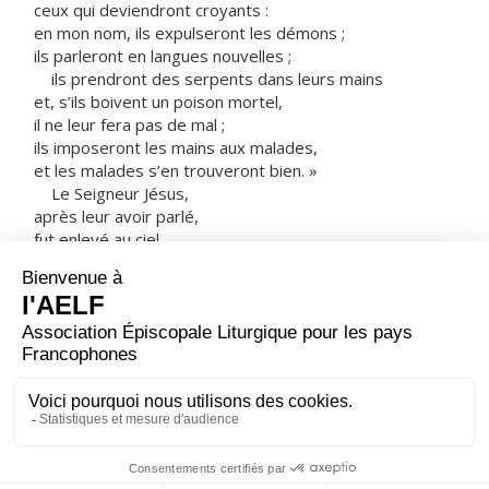
ceux qui deviendront croyants :
en mon nom, ils expulseront les démons ;
ils parleront en langues nouvelles ;
ils prendront des serpents dans leurs mains
et, s’ils boivent un poison mortel,
il ne leur fera pas de mal ;
ils imposeront les mains aux malades,
et les malades s’en trouveront bien. »
Le Seigneur Jésus,
après leur avoir parlé,
fut enlevé au ciel
et s’assit à la droite de Dieu.
Quant à eux,
ils s’en allèrent proclamer partout l’Évangile.
Le Seigneur travaillait avec eux
et confirmait la Parole par les signes qui
l’accompagnaient.
– Acclamons la Parole de Dieu.