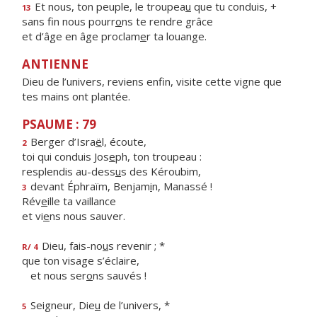
Et nous, ton peuple, le troupea
u
que tu conduis, +
13
sans fin nous pourr
o
ns te rendre grâce
et d’âge en âge proclam
e
r ta louange.
ANTIENNE
Dieu de l’univers, reviens enfin, visite cette vigne que
tes mains ont plantée.
PSAUME : 79
Berger d’Isra
ë
l, écoute,
2
toi qui conduis Jos
e
ph, ton troupeau :
resplendis au-dess
u
s des Kéroubim,
devant Éphraïm, Benjam
i
n, Manassé !
3
Rév
e
ille ta vaillance
et vi
e
ns nous sauver.
Dieu, fais-no
u
s revenir ; *
R/ 4
que ton visage s’éclaire,
et nous ser
o
ns sauvés !
Seigneur, Die
u
de l’univers, *
5