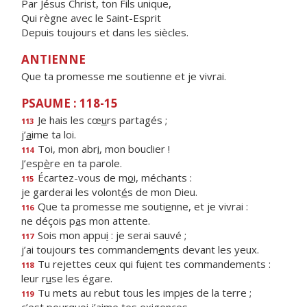
Par Jésus Christ, ton Fils unique,
Qui règne avec le Saint-Esprit
Depuis toujours et dans les siècles.
ANTIENNE
Que ta promesse me soutienne et je vivrai.
PSAUME : 118-15
Je hais les cœ
u
rs partagés ;
113
j’
a
ime ta loi.
Toi, mon abr
i
, mon bouclier !
114
J’esp
è
re en ta parole.
Écartez-vous de m
o
i, méchants :
115
je garderai les volont
é
s de mon Dieu.
Que ta promesse me souti
e
nne, et je vivrai :
116
ne déçois p
a
s mon attente.
Sois mon appu
i
: je serai sauvé ;
117
j’ai toujours tes commandem
e
nts devant les yeux.
Tu rejettes ceux qui fu
i
ent tes commandements :
118
leur r
u
se les égare.
Tu mets au rebut tous les imp
i
es de la terre ;
119