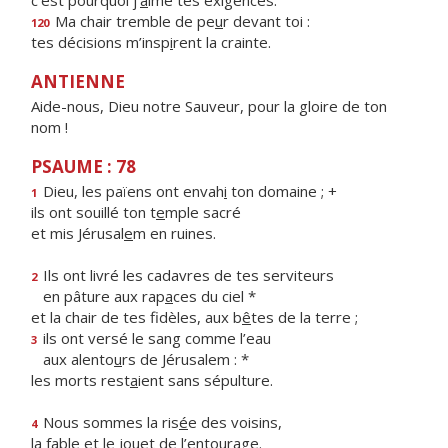
c’est pourquoi j’
a
ime tes exigences.
Ma chair tremble de pe
u
r devant toi :
120
tes décisions m’insp
i
rent la crainte.
ANTIENNE
Aide-nous, Dieu notre Sauveur, pour la gloire de ton
nom !
PSAUME : 78
Dieu, les païens ont envah
i
ton domaine ; +
1
ils ont souillé ton t
e
mple sacré
et mis Jérusal
e
m en ruines.
Ils ont livré les cadavres de tes serviteurs
2
en pâture aux rap
a
ces du ciel *
et la chair de tes fidèles, aux b
ê
tes de la terre ;
ils ont versé le sang comme l’eau
3
aux alento
u
rs de Jérusalem : *
les morts rest
a
ient sans sépulture.
Nous sommes la ris
é
e des voisins,
4
la fable et le jou
e
t de l’entourage.