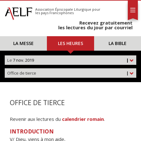
L'AELF
S'abonner
Association Épiscopale Liturgique
pour
les pays Francophones
Calendrier
Recevez gratuitement
Contact
les lectures du jour par courriel
LA MESSE
LES HEURES
LA BIBLE
Le
7 nov. 2019
|
Office de tierce
|
OFFICE DE TIERCE
Revenir aux lectures du
calendrier romain
.
INTRODUCTION
V/ Dieu, viens à mon aide,