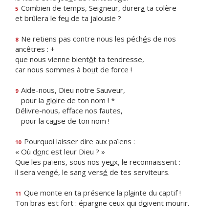
Combien de temps, Seigneur, durer
a
ta colère
5
et brûlera le fe
u
de ta jalousie ?
Ne retiens pas contre nous les péch
é
s de nos
8
ancêtres : +
que nous vienne bient
ô
t ta tendresse,
car nous sommes à bo
u
t de force !
Aide-nous, Dieu notre Sauveur,
9
pour la gl
o
ire de ton nom ! *
Délivre-nous, efface nos fautes,
pour la ca
u
se de ton nom !
Pourquoi laisser d
i
re aux païens :
10
« Où d
o
nc est leur Dieu ? »
Que les païens, sous nos ye
u
x, le reconnaissent :
il sera vengé, le sang vers
é
de tes serviteurs.
Que monte en ta présence la pl
a
inte du captif !
11
Ton bras est fort : épargne ceux qui d
o
ivent mourir.