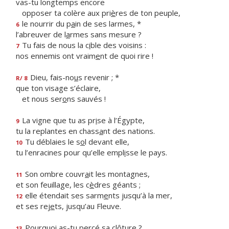
vas-tu longtemps encore
opposer ta colère aux pri
è
res de ton peuple,
le nourrir du p
a
in de ses larmes, *
6
l’abreuver de l
a
rmes sans mesure ?
Tu fais de nous la c
i
ble des voisins :
7
nos ennemis ont vraim
e
nt de quoi rire !
Dieu, fais-no
u
s revenir ; *
R/ 8
que ton visage s’éclaire,
et nous ser
o
ns sauvés !
La vigne que tu as pr
i
se à l’Égypte,
9
tu la replantes en chass
a
nt des nations.
Tu déblaies le s
o
l devant elle,
10
tu l’enracines pour qu’elle empl
i
sse le pays.
Son ombre couvr
a
it les montagnes,
11
et son feuillage, les c
è
dres géants ;
elle étendait ses sarm
e
nts jusqu’à la mer,
12
et ses rej
e
ts, jusqu’au Fleuve.
Pourquoi as-tu perc
é
sa clôture ?
13