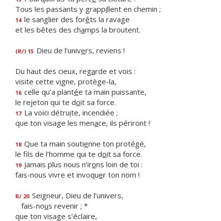
Tous les passants y grapp
i
llent en chemin ;
le sanglier des for
ê
ts la ravage
14
et les bêtes des ch
a
mps la broutent.
Dieu de l’univ
e
rs, reviens !
(R/) 15
Du haut des cieux, reg
a
rde et vois :
visite cette v
i
gne, protège-la,
celle qu’a plant
é
e ta main puissante,
16
le rejeton qui te d
o
it sa force.
La voici détru
i
te, incendiée ;
17
que ton visage les men
a
ce, ils périront !
Que ta main souti
e
nne ton protégé,
18
le fils de l’homme qui te d
o
it sa force.
Jamais plus nous n’ir
o
ns loin de toi :
19
fais-nous vivre et invoqu
e
r ton nom !
Seigneur, Dieu de l’univers,
R/ 20
fais-no
u
s revenir ; *
que ton visage s’éclaire,