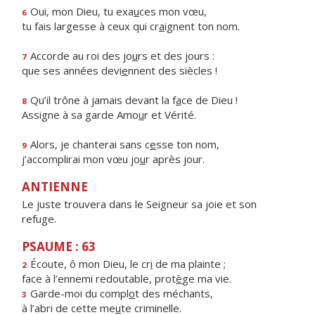
Oui, mon Dieu, tu exa
u
ces mon vœu,
6
tu fais largesse à ceux qui cr
a
ignent ton nom.
Accorde au roi des jo
u
rs et des jours :
7
que ses années devi
e
nnent des siècles !
Qu’il trône à jamais devant la f
a
ce de Dieu !
8
Assigne à sa garde Amo
u
r et Vérité.
Alors, je chanterai sans c
e
sse ton nom,
9
j’accomplirai mon vœu jo
u
r après jour.
ANTIENNE
Le juste trouvera dans le Seigneur sa joie et son
refuge.
PSAUME : 63
Écoute, ô mon Dieu, le cr
i
de ma plainte ;
2
face à l’ennemi redoutable, prot
è
ge ma vie.
Garde-moi du compl
o
t des méchants,
3
à l’abri de cette me
u
te criminelle.