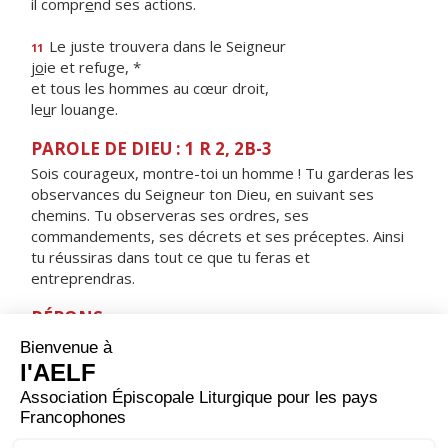
il compr
e
nd ses actions.
Le juste trouvera dans le Seigneur
11
j
o
ie et refuge, *
et tous les hommes au cœur droit,
le
u
r louange.
PAROLE DE DIEU : 1 R 2, 2B-3
Sois courageux, montre-toi un homme ! Tu garderas les
observances du Seigneur ton Dieu, en suivant ses
chemins. Tu observeras ses ordres, ses
commandements, ses décrets et ses préceptes. Ainsi
tu réussiras dans tout ce que tu feras et
entreprendras.
RÉPONS
V/
Guide-moi, Seigneur, sur la voie de tes volontés,
ta loi fais mon plaisir.
ORAISON
Seigneur, foyer brûlant de charité, accorde-nous une