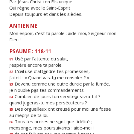
Par Jésus Christ ton Fils unique
Qui règne avec le Saint-Esprit
Depuis toujours et dans les siècles.
ANTIENNE
Mon espoir, c’est ta parole : aide-moi, Seigneur mon
Dieu !
PSAUME : 118-11
Usé par l’att
e
nte du salut,
81
j’espère enc
o
re ta parole.
L’œil usé d’att
e
ndre tes promesses,
82
j’ai dit : « Quand vas-t
u
me consoler ? »
Devenu comme une outre durc
i
e par la fumée,
83
je n’oublie p
a
s tes commandements.
Combien de jours ton servite
u
r vivra-t-il ?
84
quand jugeras-t
u
mes persécuteurs ?
Des orgueilleux ont creusé pour m
o
i une fosse
85
au mépr
i
s de ta loi.
Tous tes ordres ne s
o
nt que fidélité ;
86
mensonge, mes poursuiv
a
nts : aide-moi !