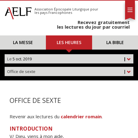
L'AELF
S'abonner
Association Épiscopale Liturgique
pour
les pays Francophones
Calendrier
Recevez gratuitement
Contact
les lectures du jour par courriel
LA MESSE
LES HEURES
LA BIBLE
Le
5 oct. 2019
|
Office de sexte
|
OFFICE DE SEXTE
Revenir aux lectures du
calendrier romain
.
INTRODUCTION
V/ Dieu, viens à mon aide,