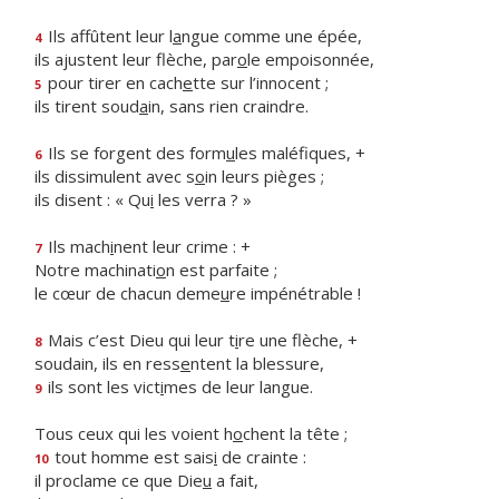
Ils affûtent leur l
a
ngue comme une épée,
4
ils ajustent leur flèche, par
o
le empoisonnée,
pour tirer en cach
e
tte sur l’innocent ;
5
ils tirent soud
a
in, sans rien craindre.
Ils se forgent des form
u
les maléfiques, +
6
ils dissimulent avec s
o
in leurs pièges ;
ils disent : « Qu
i
les verra ? »
Ils mach
i
nent leur crime : +
7
Notre machinati
o
n est parfaite ;
le cœur de chacun deme
u
re impénétrable !
Mais c’est Dieu qui leur t
i
re une flèche, +
8
soudain, ils en ress
e
ntent la blessure,
ils sont les vict
i
mes de leur langue.
9
Tous ceux qui les voient h
o
chent la tête ;
tout homme est sais
i
de crainte :
10
il proclame ce que Die
u
a fait,