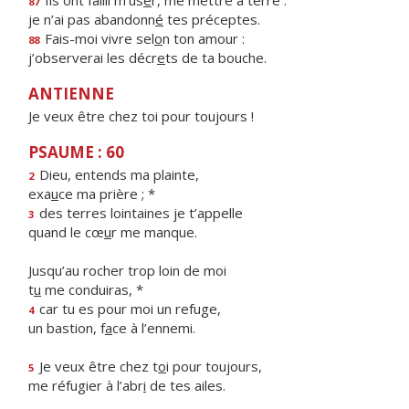
Ils ont failli m’us
e
r, me mettre à terre :
87
je n’ai pas abandonn
é
tes préceptes.
Fais-moi vivre sel
o
n ton amour :
88
j’observerai les décr
e
ts de ta bouche.
ANTIENNE
Je veux être chez toi pour toujours !
PSAUME : 60
Dieu, entends ma plainte,
2
exa
u
ce ma prière ; *
des terres lointaines je t’appelle
3
quand le cœ
u
r me manque.
Jusqu’au rocher trop loin de moi
t
u
me conduiras, *
car tu es pour moi un refuge,
4
un bastion, f
a
ce à l’ennemi.
Je veux être chez t
o
i pour toujours,
5
me réfugier à l’abr
i
de tes ailes.