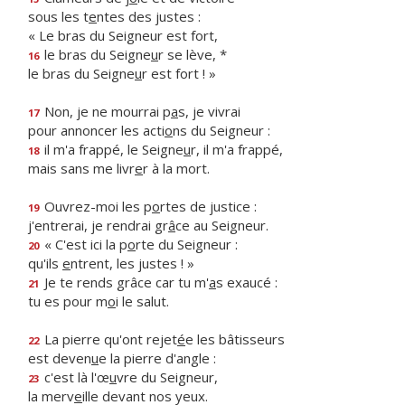
sous les t
e
ntes des justes :
« Le bras du Seigneur est fort,
le bras du Seigne
u
r se lève, *
16
le bras du Seigne
u
r est fort ! »
Non, je ne mourrai p
a
s, je vivrai
17
pour annoncer les acti
o
ns du Seigneur :
il m'a frappé, le Seigne
u
r, il m'a frappé,
18
mais sans me livr
e
r à la mort.
Ouvrez-moi les p
o
rtes de justice :
19
j'entrerai, je rendrai gr
â
ce au Seigneur.
« C'est ici la p
o
rte du Seigneur :
20
qu'ils
e
ntrent, les justes ! »
Je te rends grâce car tu m'
a
s exaucé :
21
tu es pour m
o
i le salut.
La pierre qu'ont rejet
é
e les bâtisseurs
22
est deven
u
e la pierre d'angle :
c'est là l'œ
u
vre du Seigneur,
23
la merv
e
ille devant nos yeux.