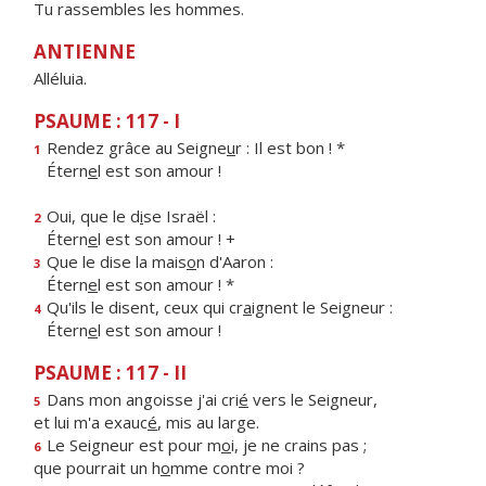
Tu rassembles les hommes.
ANTIENNE
Alléluia.
PSAUME : 117 - I
Rendez grâce au Seigne
u
r : Il est bon ! *
1
Étern
e
l est son amour !
Oui, que le d
i
se Israël :
2
Étern
e
l est son amour ! +
Que le dise la mais
o
n d'Aaron :
3
Étern
e
l est son amour ! *
Qu'ils le disent, ceux qui cr
a
ignent le Seigneur :
4
Étern
e
l est son amour !
PSAUME : 117 - II
Dans mon angoisse j'ai cri
é
vers le Seigneur,
5
et lui m'a exauc
é
, mis au large.
Le Seigneur est pour m
o
i, je ne crains pas ;
6
que pourrait un h
o
mme contre moi ?