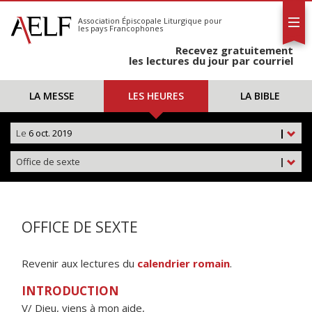
L'AELF
S'abonner
Association Épiscopale Liturgique
pour
les pays Francophones
Calendrier
Recevez gratuitement
Contact
les lectures du jour par courriel
LA MESSE
LES HEURES
LA BIBLE
Le
6 oct. 2019
|
Office de sexte
|
OFFICE DE SEXTE
Revenir aux lectures du
calendrier romain
.
INTRODUCTION
V/ Dieu, viens à mon aide,