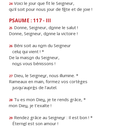
Voici le jour que f
t le Seigneur,
24
qu'il soit pour nous jour de f
ê
te et de joie !
PSAUME : 117 - III
Donne, Seigneur, d
o
nne le salut !
25
Donne, Seigneur, d
o
nne la victoire !
Béni soit au n
o
m du Seigneur
26
celu
i
qui vient ! *
De la mais
o
n du Seigneur,
no
u
s vous bénissons !
Dieu, le Seigne
u
r, nous illumine. *
27
Rameaux en main, formez vos cortèges
jusqu'aupr
è
s de l'autel.
Tu es mon Die
u
, je te rends grâce, *
28
mon Die
u
, je t'exalte !
Rendez grâce au Seigne
u
r : Il est bon ! *
29
Étern
e
l est son amour !