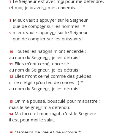
Le Seigneur est avec m
o
i pour me défendre,
7
et moi, je braver
a
i mes ennemis.
Mieux vaut s'appuy
e
r sur le Seigneur
8
que de compt
e
r sur les hommes ; *
mieux vaut s'appuy
e
r sur le Seigneur
9
que de compt
e
r sur les puissants !
Toutes les nati
o
ns m'ont encerclé :
10
au nom du Seigne
u
r, je les détruis !
Elles m'ont cern
é
, encerclé :
11
au nom du Seigne
u
r, je les détruis !
Elles m'ont cern
é
comme des guêpes : +
12
(– ce n'ét
a
it qu'un feu de ronces –) *
au nom du Seigne
u
r, je les détruis !
On m'a poussé, bouscul
é
pour m'abattre ;
13
mais le Seigne
u
r m'a défendu.
Ma force et mon ch
a
nt, c'est le Seigneur ;
14
il est pour m
o
i le salut.
Clameurs de j
o
ie et de victoire *
15