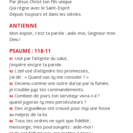
Par Jésus Christ ton Fils unique
Qui règne avec le Saint-Esprit
Depuis toujours et dans les siècles.
ANTIENNE
Mon espoir, c’est ta parole : aide-moi, Seigneur mon
Dieu !
PSAUME : 118-11
Usé par l’att
e
nte du salut,
81
j’espère enc
o
re ta parole.
L’œil usé d’att
e
ndre tes promesses,
82
j’ai dit : « Quand vas-t
u
me consoler ? »
Devenu comme une outre durc
i
e par la fumée,
83
je n’oublie p
a
s tes commandements.
Combien de jours ton servite
u
r vivra-t-il ?
84
quand jugeras-t
u
mes persécuteurs ?
Des orgueilleux ont creusé pour m
o
i une fosse
85
au mépr
i
s de ta loi.
Tous tes ordres ne s
o
nt que fidélité ;
86
mensonge, mes poursuiv
a
nts : aide-moi !