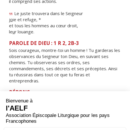
il compr
e
nd ses actions.
Le juste trouvera dans le Seigneur
11
j
o
ie et refuge, *
et tous les hommes au cœur droit,
le
u
r louange.
PAROLE DE DIEU : 1 R 2, 2B-3
Sois courageux, montre-toi un homme ! Tu garderas les
observances du Seigneur ton Dieu, en suivant ses
chemins. Tu observeras ses ordres, ses
commandements, ses décrets et ses préceptes. Ainsi
tu réussiras dans tout ce que tu feras et
entreprendras.
RÉPONS
V/
Guide-moi, Seigneur, sur la voie de tes volontés,
ta loi fais mon plaisir.
ORAISON
Seigneur, foyer brûlant de charité, accorde-nous une