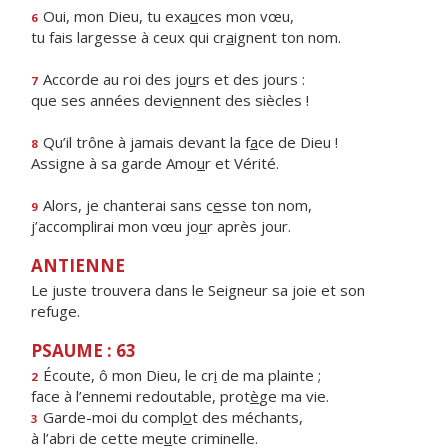
Oui, mon Dieu, tu exa
u
ces mon vœu,
6
tu fais largesse à ceux qui cr
a
ignent ton nom.
Accorde au roi des jo
u
rs et des jours :
7
que ses années devi
e
nnent des siècles !
Qu’il trône à jamais devant la f
a
ce de Dieu !
8
Assigne à sa garde Amo
u
r et Vérité.
Alors, je chanterai sans c
e
sse ton nom,
9
j’accomplirai mon vœu jo
u
r après jour.
ANTIENNE
Le juste trouvera dans le Seigneur sa joie et son
refuge.
PSAUME : 63
Écoute, ô mon Dieu, le cr
i
de ma plainte ;
2
face à l’ennemi redoutable, prot
è
ge ma vie.
Garde-moi du compl
o
t des méchants,
3
à l’abri de cette me
u
te criminelle.