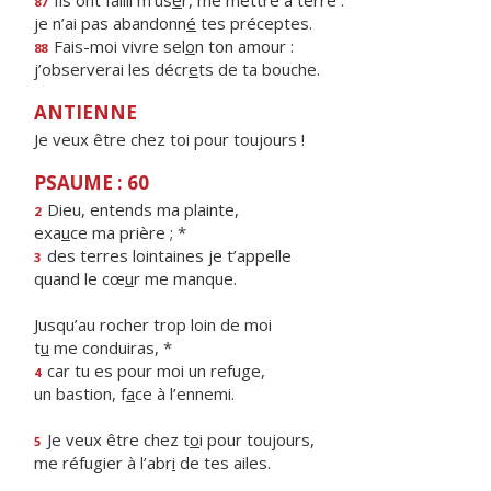
Ils ont failli m’us
e
r, me mettre à terre :
87
je n’ai pas abandonn
é
tes préceptes.
Fais-moi vivre sel
o
n ton amour :
88
j’observerai les décr
e
ts de ta bouche.
ANTIENNE
Je veux être chez toi pour toujours !
PSAUME : 60
Dieu, entends ma plainte,
2
exa
u
ce ma prière ; *
des terres lointaines je t’appelle
3
quand le cœ
u
r me manque.
Jusqu’au rocher trop loin de moi
t
u
me conduiras, *
car tu es pour moi un refuge,
4
un bastion, f
a
ce à l’ennemi.
Je veux être chez t
o
i pour toujours,
5
me réfugier à l’abr
i
de tes ailes.