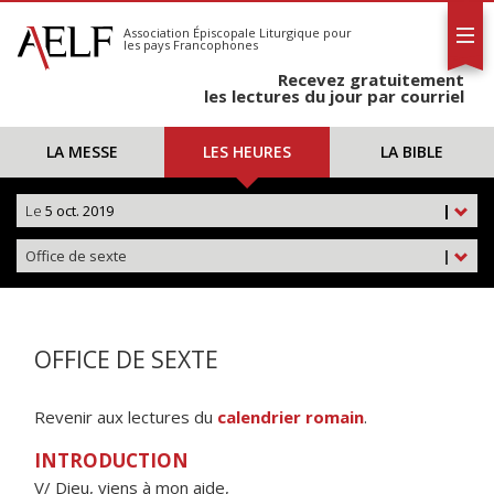
L'AELF
S'abonner
Association Épiscopale Liturgique
pour
les pays Francophones
Calendrier
Recevez gratuitement
Contact
les lectures du jour par courriel
LA MESSE
LES HEURES
LA BIBLE
Le
5 oct. 2019
|
Office de sexte
|
OFFICE DE SEXTE
Revenir aux lectures du
calendrier romain
.
INTRODUCTION
V/ Dieu, viens à mon aide,