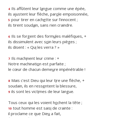
Ils affûtent leur l
a
ngue comme une épée,
4
ils ajustent leur flèche, par
o
le empoisonnée,
pour tirer en cach
e
tte sur l’innocent ;
5
ils tirent soud
a
in, sans rien craindre.
Ils se forgent des form
u
les maléfiques, +
6
ils dissimulent avec s
o
in leurs pièges ;
ils disent : « Qu
i
les verra ? »
Ils mach
i
nent leur crime : +
7
Notre machinati
o
n est parfaite ;
le cœur de chacun deme
u
re impénétrable !
Mais c’est Dieu qui leur t
i
re une flèche, +
8
soudain, ils en ress
e
ntent la blessure,
ils sont les vict
i
mes de leur langue.
9
Tous ceux qui les voient h
o
chent la tête ;
tout homme est sais
i
de crainte :
10
il proclame ce que Die
u
a fait,