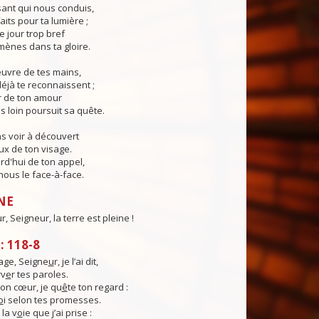
ant qui nous conduis,
aits pour ta lumière ;
e jour trop bref
ènes dans ta gloire.
œuvre de tes mains,
éjà te reconnaissent ;
r de ton amour
s loin poursuit sa quête.
s voir à découvert
eux de ton visage.
rd'hui de ton appel,
ous le face-à-face.
NE
, Seigneur, la terre est pleine !
 118-8
ge, Seigne
u
r, je l’ai dit,
rv
e
r tes paroles.
on cœur, je qu
ê
te ton regard :
o
i selon tes promesses.
la v
o
ie que j’ai prise :