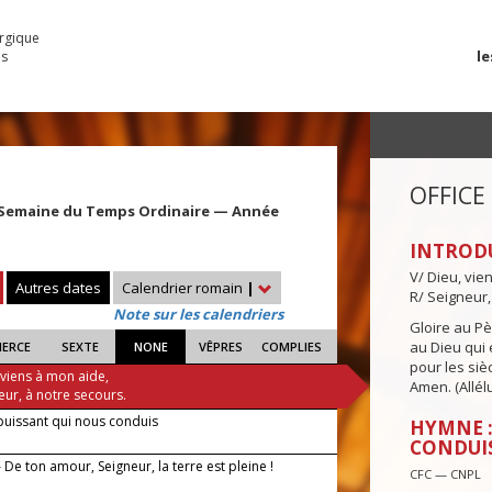
urgique
le
es
OFFICE
 Semaine du Temps Ordinaire — Année
INTROD
V/ Dieu, vie
Autres dates
Calendrier romain
|
R/ Seigneur,
Note sur les calendriers
Gloire au Pèr
au Dieu qui e
IERCE
SEXTE
NONE
VÊPRES
COMPLIES
pour les siè
 viens à mon aide,
Amen. (Allélu
eur, à notre secours.
puissant qui nous conduis
HYMNE :
CONDUI
De ton amour, Seigneur, la terre est pleine !
CFC — CNPL