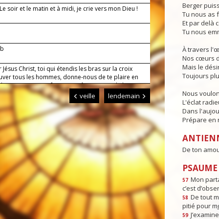
Berger puiss
 Le soir et le matin et à midi, je crie vers mon Dieu !
Tu nous as f
Et par delà c
Tu nous emm
7b
À travers l'
Nos cœurs d
Mais le dési
 Jésus Christ, toi qui étendis les bras sur la croix
Toujours plu
uver tous les hommes, donne-nous de te plaire en
de nos actes pour faire connaître au monde l'œuvre
Nous voulon
mour. Toi qui règnes pour les siècles des siècles.
veille
lendemain
L'éclat radi
Dans l'aujou
Prépare en n
ANTIEN
De ton amour
PSAUME :
Mon parta
57
c’est d’obse
De tout m
58
pitié pour m
J’examine 
59