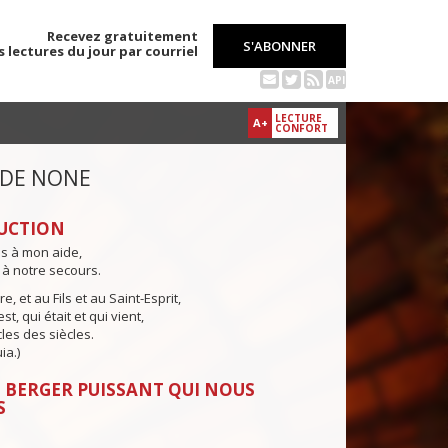
Recevez gratuitement
S'ABONNER
s lectures du jour par courriel
API
LECTURE
A+
CONFORT
 DE NONE
UCTION
ns à mon aide,
 à notre secours.
e, et au Fils et au Saint-Esprit,
st, qui était et qui vient,
cles des siècles.
ia.)
 BERGER PUISSANT QUI NOUS
S