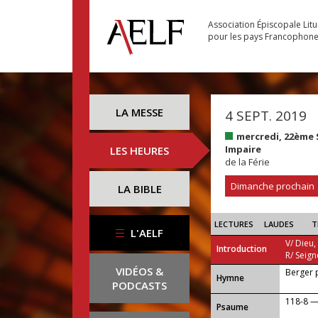
Association Épiscopale Lit
pour les pays Francophon
LA MESSE
4 SEPT. 2019
mercredi, 22ème
Impaire
LES HEURES
de la Férie
Dimanche prochain
LA BIBLE
LECTURES
LAUDES
T
L'AELF
V/ Dieu,
Introduction
R/ Seign
VIDÉOS &
Berger 
...
Hymne
PODCASTS
118-8 — 
Psaume