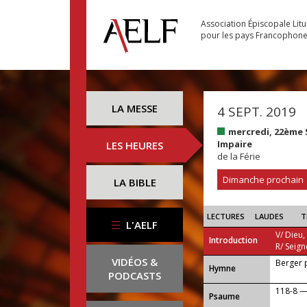
Association Épiscopale Lit
pour les pays Francophon
LA MESSE
4 SEPT. 2019
mercredi, 22ème
Impaire
LES HEURES
de la Férie
Dimanche prochain
LA BIBLE
LECTURES
LAUDES
T
L'AELF
V/ Dieu,
Introduction
R/ Seign
VIDÉOS &
Berger 
...
Hymne
PODCASTS
118-8 — 
Psaume