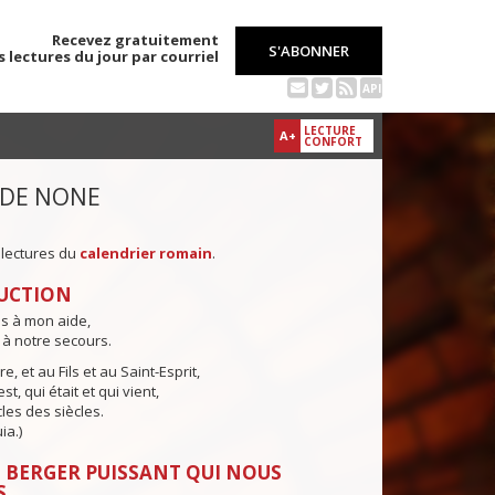
Recevez gratuitement
S'ABONNER
s lectures du jour par courriel
API
LECTURE
A+
CONFORT
 DE NONE
 lectures du
calendrier romain
.
UCTION
ns à mon aide,
 à notre secours.
e, et au Fils et au Saint-Esprit,
st, qui était et qui vient,
cles des siècles.
ia.)
 BERGER PUISSANT QUI NOUS
S