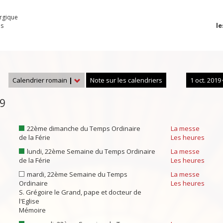
urgique
le
es
Calendrier romain
|
Note sur les calendriers
1 oct. 2019
19
22ème dimanche du Temps Ordinaire
La messe
de la Férie
Les heures
lundi, 22ème Semaine du Temps Ordinaire
La messe
de la Férie
Les heures
mardi, 22ème Semaine du Temps
La messe
Ordinaire
Les heures
S. Grégoire le Grand, pape et docteur de
l'Eglise
Mémoire