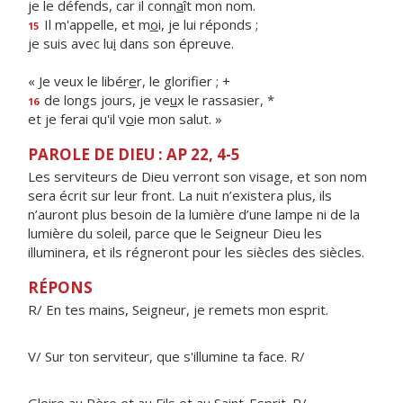
je le défends, car il conn
a
ît mon nom.
Il m'appelle, et m
o
i, je lui réponds ;
15
je suis avec lu
i
dans son épreuve.
« Je veux le libér
e
r, le glorifier ; +
de longs jours, je ve
u
x le rassasier, *
16
et je ferai qu'il v
o
ie mon salut. »
PAROLE DE DIEU : AP 22, 4-5
Les serviteurs de Dieu verront son visage, et son nom
sera écrit sur leur front. La nuit n’existera plus, ils
n’auront plus besoin de la lumière d’une lampe ni de la
lumière du soleil, parce que le Seigneur Dieu les
illuminera, et ils régneront pour les siècles des siècles.
RÉPONS
R/ En tes mains, Seigneur, je remets mon esprit.
V/ Sur ton serviteur, que s'illumine ta face. R/