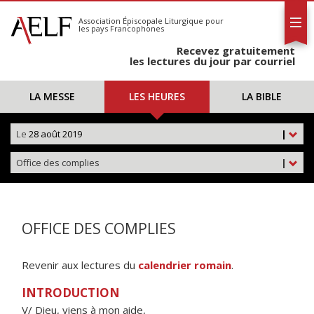
L'AELF
S'abonner
Association Épiscopale Liturgique
pour
les pays Francophones
Calendrier
Recevez gratuitement
Contact
les lectures du jour par courriel
LA MESSE
LES HEURES
LA BIBLE
Le
28 août 2019
|
Office des complies
|
OFFICE DES COMPLIES
Revenir aux lectures du
calendrier romain
.
INTRODUCTION
V/ Dieu, viens à mon aide,