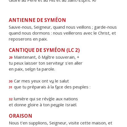
Gloire au Père et au Fils et au Saint-Esprit. R/
ANTIENNE DE SYMÉON
Sauve-nous, Seigneur, quand nous veillons ; garde-nous
quand nous dormons : nous veillerons avec le Christ, et
reposerons en paix.
CANTIQUE DE SYMÉON (LC 2)
Maintenant, ô M
a
ître souverain, +
29
tu peux laisser ton servite
u
r s'en aller
en paix, sel
o
n ta parole.
Car mes yeux ont v
u
le salut
30
que tu préparais à la f
a
ce des peuples :
31
lumière qui se rév
è
le aux nations
32
et donne gloire à ton pe
u
ple Israël.
ORAISON
Nous t'en supplions, Seigneur, visite cette maison, et