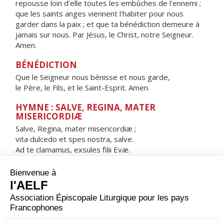
repousse loin d'elle toutes les embûches de l'ennemi ;
que les saints anges viennent l'habiter pour nous
garder dans la paix ; et que ta bénédiction demeure à
jamais sur nous. Par Jésus, le Christ, notre Seigneur.
Amen.
BÉNÉDICTION
Que le Seigneur nous bénisse et nous garde,
le Père, le Fils, et le Saint-Esprit. Amen.
HYMNE : SALVE, REGINA, MATER
MISERICORDIÆ
Salve, Regina, mater misericordiæ ;
vita dulcedo et spes nostra, salve.
Ad te clamamus, exsules filii Evæ.
Ad te suspiramus, gementes et flentes
in hac lacrimarum valle.
Eia ergo, advocata nostra,
illos tuos misericordes oculos
ad nos converte.
Et Iesum, benedictum fructum ventris tui,