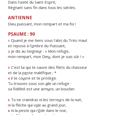
Dans l'unité du Saint-Esprit,
Régnant sans fin dans tous les siècles.
ANTIENNE
Dieu puissant, mon rempart et ma foi !
PSAUME : 90
Quand je me tiens sous l'abr
i
du Très-Haut
1
et repose à l'
o
mbre du Puissant,
je dis au Seigne
u
r : « Mon refuge,
2
mon rempart, mon Die
u
, dont je suis sûr ! »
C'est lui qui te sauve des filets du chasseur
3
et de la p
e
ste maléfique ; *
il te co
u
vre et te protège.
4
Tu trouves sous son
a
ile un refuge :
sa fidélité est une arm
u
re, un bouclier.
Tu ne craindras ni les terre
u
rs de la nuit,
5
ni la flèche qui v
o
le au grand jour,
ni la peste qui r
ô
de dans le noir,
6