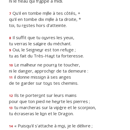
ni le fléau qui fr
a
ppe à midi.
Qu'il en tombe m
i
lle à tes côtés, +
7
qu'il en tombe dix m
i
lle à ta droite, *
toi, tu r
e
stes hors d'atteinte.
Il suffit que tu o
u
vres les yeux,
8
tu verras le sal
a
ire du méchant.
Oui, le Seigne
u
r est ton refuge ;
9
tu as fait du Très-Ha
u
t ta forteresse.
Le malheur ne pourr
a
te toucher,
10
ni le danger, approch
e
r de ta demeure :
il donne missi
o
n à ses anges
11
de te garder sur to
u
s tes chemins.
Ils te porter
o
nt sur leurs mains
12
pour que ton pied ne he
u
rte les pierres ;
tu marcheras sur la vip
è
re et le scorpion,
13
tu écraseras le li
o
n et le Dragon.
« Puisqu'il s'attache à m
o
i, je le délivre ;
14