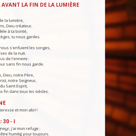
 AVANT LA FIN DE LA LUMIÈRE
de la lumière,
ns, Dieu créateur,
dèle à ta bonté,
tèges, tu nous gardes.
nous s'enfuient les songes,
ses de la nuit.
us de l'ennemi :
ur sans fin nous garde.
 Dieu, notre Père,
rist, notre Seigneur,
du Saint-Esprit,
 fin dans tous les siècles.
NE
teresse et mon abri !
30 - I
gne
u
r, j'ai mon refuge ;
être humili
é
pour toujours.