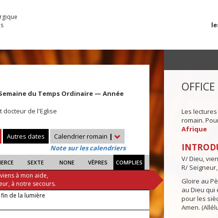
urgique
le
es
OFFICE
 Semaine du Temps Ordinaire — Année
 docteur de l'Eglise
Les lectures
romain. Pour 
Afrique
Autres dates
Calendrier romain
|
INTROD
Note sur les calendriers
V/ Dieu, vie
IERCE
SEXTE
NONE
VÊPRES
COMPLIES
R/ Seigneur,
 viens à mon aide,
Gloire au Pèr
eur, à notre secours.
au Dieu qui e
 fin de la lumière
pour les siè
Amen. (Allélu