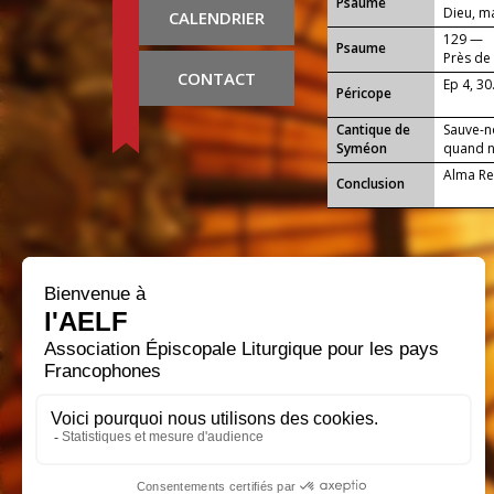
Psaume
Dieu, ma
CALENDRIER
129 —
Psaume
Près de 
CONTACT
Ep 4, 30
Péricope
Cantique de
Sauve-n
Syméon
quand no
Alma Re
Conclusion