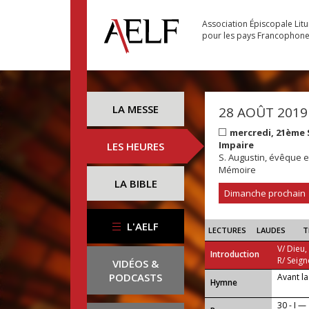
Association Épiscopale Lit
pour les pays Francophon
LA MESSE
28 AOÛT 2019
mercredi, 21ème
Impaire
LES HEURES
S. Augustin, évêque et
Mémoire
LA BIBLE
Dimanche prochain
L'AELF
LECTURES
LAUDES
T
V/ Dieu,
Introduction
R/ Seign
VIDÉOS &
PODCASTS
Avant la
...
Hymne
30 - I —