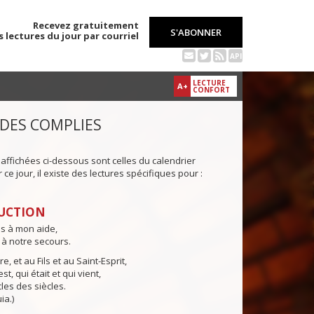
Recevez gratuitement
S'ABONNER
s lectures du jour par courriel
API
LECTURE
A+
CONFORT
 DES COMPLIES
 affichées ci-dessous sont celles du calendrier
ce jour, il existe des lectures spécifiques pour :
UCTION
ns à mon aide,
 à notre secours.
e, et au Fils et au Saint-Esprit,
st, qui était et qui vient,
cles des siècles.
ia.)