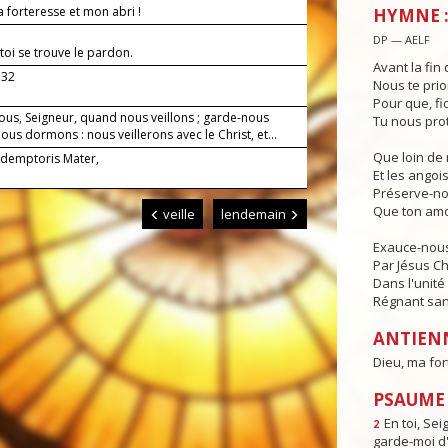
 forteresse et mon abri !
HYMNE :
DP — AELF
toi se trouve le pardon.
Avant la fin 
.32
Nous te prio
Pour que, fi
ous, Seigneur, quand nous veillons ; garde-nous
Tu nous pro
us dormons : nous veillerons avec le Christ, et...
Que loin de 
demptoris Mater,
Et les angois
Préserve-no
Que ton amo
veille
lendemain
Exauce-nous,
Par Jésus Ch
Dans l'unité 
Régnant sans
ANTIEN
Dieu, ma for
PSAUME : 
En toi, Sei
2
garde-moi d'