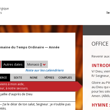
urgique
le
es
OFFICE
emaine du Temps Ordinaire — Année
Revenir aux
Autres dates
Monaco
|
INTROD
Note sur les calendriers
V/ Dieu, vie
R/ Seigneur,
IERCE
SEXTE
NONE
VÊPRES
COMPLIES
Gloire au Pèr
 viens à mon aide,
au Dieu qui e
eur, à notre secours.
pour les siè
jaillie d'auprès de Dieu
Amen. (Allélu
 J’ai le désir de ton salut, Seigneur ; je n’oublie pas
HYMNE :
ntés.