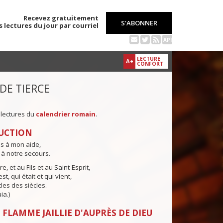
Recevez gratuitement
S'ABONNER
s lectures du jour par courriel
API
LECTURE
A+
CONFORT
 DE TIERCE
 lectures du
calendrier romain
.
UCTION
ns à mon aide,
 à notre secours.
e, et au Fils et au Saint-Esprit,
st, qui était et qui vient,
cles des siècles.
ia.)
 FLAMME JAILLIE D'AUPRÈS DE DIEU