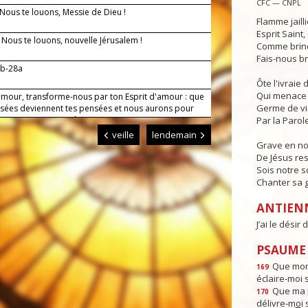
CFC — CNPL
 Nous te louons, Messie de Dieu !
Flamme jaill
Esprit Saint
— Nous te louons, nouvelle Jérusalem !
Comme brind
Fais-nous br
7b-28a
Ôte l'ivraie
Qui menace 
amour, transforme-nous par ton Esprit d'amour : que
Germe de v
sées deviennent tes pensées et nous aurons pour
res et pour toi un même amour.
Par la Parole
veille
lendemain
Grave en n
De Jésus res
Sois notre s
Chanter sa g
ANTIEN
J’ai le désir
PSAUME :
Que mon 
169
éclaire-moi 
Que ma p
170
délivre-m
o
i