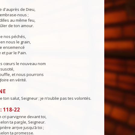
ie d'auprès de Dieu,
, embrase-nous ;
illes au même feu,
ûler de ton amour.
 de nos péchés,
en nous le grain,
ie ensemencé
 et par le Pain.
os cœurs le nouveau nom
suscité,
ouffle, et nous pourrons
loire en vérité.
NE
 de ton salut, Seigneur ; je n’oublie pas tes volontés.
 118-22
cri parvi
e
nne devant toi,
selon ta par
o
le, Seigneur.
rière arr
i
ve jusqu’à toi ;
 selon ta promesse.