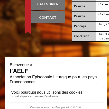
CALENDRIER
44 - I —
Psaume
44 - II 
Psaume
CONTACT
Dn 6, 2
Péricope
Dieu d'
Conclusion
nos pen
nos frè