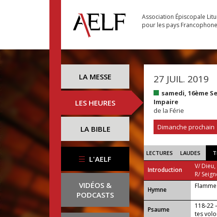
Association Épiscopale Lit
pour les pays Francophon
LA MESSE
27 JUIL. 2019
samedi, 16ème S
Impaire
LES HEURES
de la Férie
Dimanche prochain
LA BIBLE
LECTURES
LAUDES
T
L'AELF
V/ Dieu,
Introduction
R/ Seign
VIDÉOS &
Flamme 
...
Hymne
PODCASTS
118-22 —
Psaume
tes volo