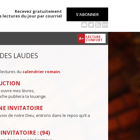
Recevez gratuitement
S'ABONNER
s lectures du jour par courriel
API
LECTURE
A+
CONFORT
 DES LAUDES
 lectures du
calendrier romain
.
UCTION
 ouvre mes lèvres,
che publiera ta louange.
E INVITATOIRE
voix de notre Dieu, entrons dans le repos qu’il a
NVITATOIRE : (94)