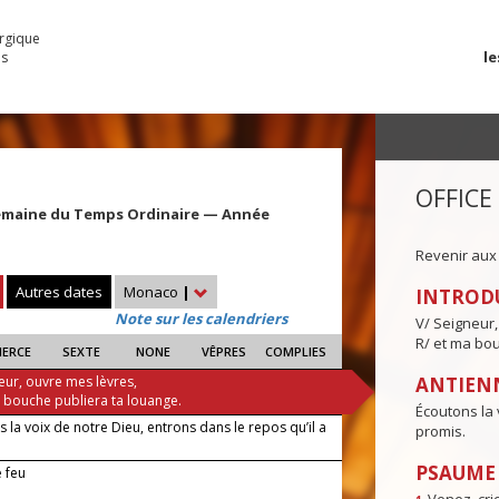
urgique
le
es
OFFICE
emaine du Temps Ordinaire — Année
Revenir aux
Autres dates
Monaco
|
INTROD
Note sur les calendriers
V/ Seigneur,
R/ et ma bou
IERCE
SEXTE
NONE
VÊPRES
COMPLIES
eur, ouvre mes lèvres,
ANTIENN
a bouche publiera ta louange.
Écoutons la 
 la voix de notre Dieu, entrons dans le repos qu’il a
promis.
PSAUME I
 feu