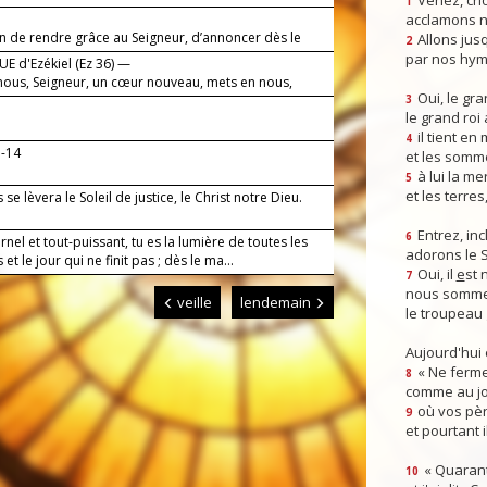
Venez, crio
1
acclamons n
on de rendre grâce au Seigneur, d’annoncer dès le
Allons jusq
2
on amour.
par nos hym
E d'Ezékiel (Ez 36) —
ous, Seigneur, un cœur nouveau, mets en nous,
Oui, le gra
, un esprit nouveau.
3
le grand roi
il tient en
4
3-14
et les somm
à lui la mer
5
et les terres
 se lèvera le Soleil de justice, le Christ notre Dieu.
Entrez, inc
6
rnel et tout-puissant, tu es la lumière de toutes les
adorons le 
 et le jour qui ne finit pas ; dès le ma...
Oui, il
e
st 
7
nous somme
veille
lendemain
le troupeau 
Aujourd'hui
« Ne ferme
8
comme au jou
où vos pèr
9
et pourtant i
« Quarant
10