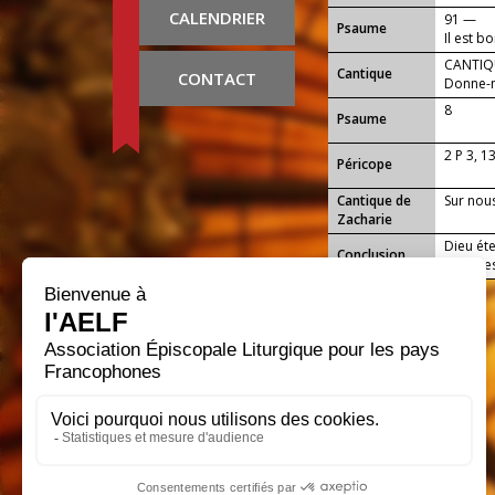
CALENDRIER
91 —
Psaume
Il est b
matin s
CANTIQU
Cantique
CONTACT
Donne-n
Seigneur
8
Psaume
2 P 3, 1
Péricope
Cantique de
Sur nous
Zacharie
Dieu éte
Conclusion
lumières