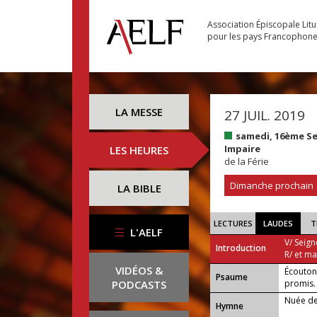
Association Épiscopale Lit
pour les pays Francophon
LA MESSE
27 JUIL. 2019
samedi, 16ème S
Impaire
LES HEURES
de la Férie
Dimanche prochain
LA BIBLE
LECTURES
LAUDES
T
L'AELF
V/ Seign
Introduction
R/ et m
VIDÉOS &
Écoutons
Psaume
PODCASTS
promis.
Nuée de
Hymne