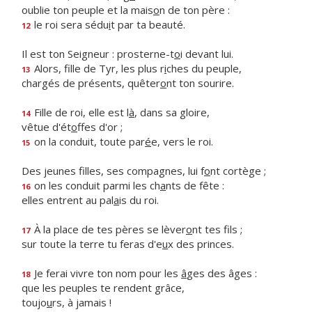
oublie ton peuple et la mais
o
n de ton père :
le roi sera sédu
i
t par ta beauté.
12
Il est ton Seigneur : prosterne-t
o
i devant lui.
Alors, fille de Tyr, les plus r
i
ches du peuple,
13
chargés de présents, quêter
o
nt ton sourire.
Fille de roi, elle est l
à
, dans sa gloire,
14
vêtue d'ét
o
ffes d'or ;
on la conduit, toute par
é
e, vers le roi.
15
Des jeunes filles, ses compagnes, lui f
o
nt cortège ;
on les conduit parmi les ch
a
nts de fête :
16
elles entrent au pal
a
is du roi.
À la place de tes pères se lèver
o
nt tes fils ;
17
sur toute la terre tu feras d'e
u
x des princes.
Je ferai vivre ton nom pour les
â
ges des âges :
18
que les peuples te rendent grâce,
toujo
u
rs, à jamais !