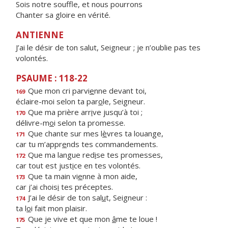
Sois notre souffle, et nous pourrons
Chanter sa gloire en vérité.
ANTIENNE
J’ai le désir de ton salut, Seigneur ; je n’oublie pas tes
volontés.
PSAUME : 118-22
Que mon cri parvi
e
nne devant toi,
169
éclaire-moi selon ta par
o
le, Seigneur.
Que ma prière arr
i
ve jusqu’à toi ;
170
délivre-m
o
i selon ta promesse.
Que chante sur mes l
è
vres ta louange,
171
car tu m’appr
e
nds tes commandements.
Que ma langue red
i
se tes promesses,
172
car tout est just
i
ce en tes volontés.
Que ta main vi
e
nne à mon aide,
173
car j’ai chois
i
tes préceptes.
J’ai le désir de ton sal
u
t, Seigneur :
174
ta l
o
i fait mon plaisir.
Que je vive et que mon
â
me te loue !
175