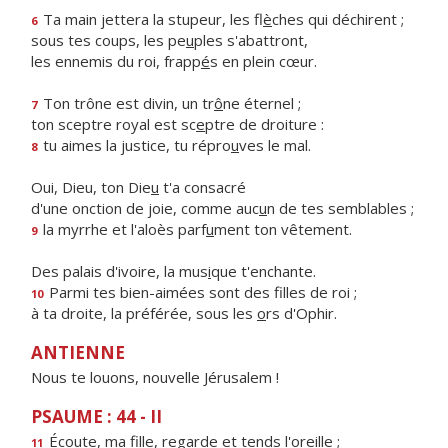
Ta main jettera la stupeur, les fl
è
ches qui déchirent ;
6
sous tes coups, les pe
u
ples s'abattront,
les ennemis du roi, frapp
é
s en plein cœur.
Ton trône est divin, un tr
ô
ne éternel ;
7
ton sceptre royal est sc
e
ptre de droiture :
tu aimes la justice, tu répro
u
ves le mal.
8
Oui, Dieu, ton Die
u
t'a consacré
d'une onction de joie, comme auc
u
n de tes semblables ;
la myrrhe et l'aloès parf
u
ment ton vêtement.
9
Des palais d'ivoire, la mus
i
que t'enchante.
Parmi tes bien-aimées sont des f
lles de roi ;
10
à ta droite, la préférée, sous les
o
rs d'Ophir.
ANTIENNE
Nous te louons, nouvelle Jérusalem !
PSAUME : 44 - II
Écoute, ma fille, reg
a
rde et tends l'oreille ;
11