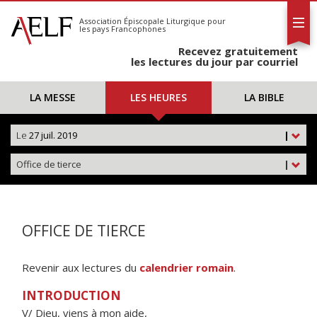
L'AELF
S'abonner
Association Épiscopale Liturgique
pour
les pays Francophones
Calendrier
Recevez gratuitement
Contact
les lectures du jour par courriel
LA MESSE
LES HEURES
LA BIBLE
Le
27 juil. 2019
|
Office de tierce
|
OFFICE DE TIERCE
Revenir aux lectures du
calendrier romain
.
INTRODUCTION
V/ Dieu, viens à mon aide,