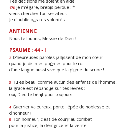
Tes décisi
o
ns me soient en aide !
Je m’égare, breb
i
s perdue : *
176
viens chercher ton serviteur.
Je n’oublie p
a
s tes volontés.
ANTIENNE
Nous te louons, Messie de Dieu !
PSAUME : 44 - I
D'heureuses paroles jaill
i
ssent de mon cœur
2
quand je dis mes po
è
mes pour le roi
d'une langue aussi vive que la pl
u
me du scribe !
Tu es beau, comme aucun des enf
a
nts de l'homme,
3
la grâce est répand
u
e sur tes lèvres :
oui, Dieu te bén
i
t pour toujours.
Guerrier valeureux, porte l'épée de nobl
e
sse et
4
d'honneur !
Ton honneur, c'est de cour
i
r au combat
5
pour la justice, la clém
e
nce et la vérité.