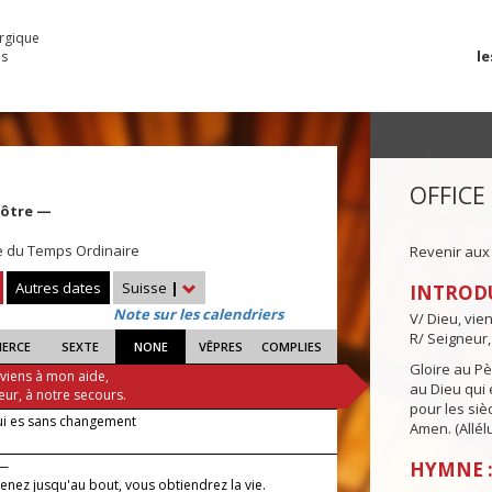
urgique
le
es
OFFICE
pôtre —
e du Temps Ordinaire
Revenir aux
Autres dates
Suisse
|
INTROD
Note sur les calendriers
V/ Dieu, vie
R/ Seigneur,
IERCE
SEXTE
NONE
VÊPRES
COMPLIES
Gloire au Pèr
 viens à mon aide,
au Dieu qui e
eur, à notre secours.
pour les siè
ui es sans changement
Amen. (Allélu
 —
HYMNE :
tenez jusqu'au bout, vous obtiendrez la vie.