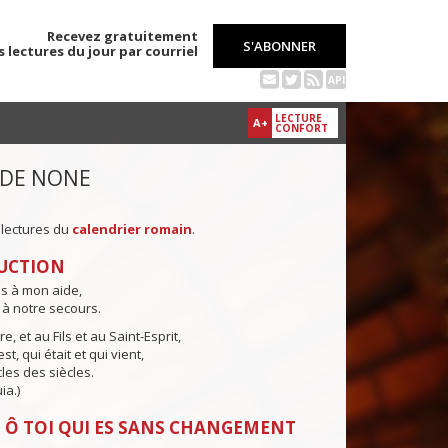
Recevez gratuitement
S'ABONNER
s lectures du jour par courriel
API
LECTURE
A+
CONFORT
 DE NONE
 lectures du
calendrier romain
.
UCTION
ns à mon aide,
 à notre secours.
e, et au Fils et au Saint-Esprit,
st, qui était et qui vient,
cles des siècles.
ia.)
 Ô TOI QUI ES SANS CHANGEMENT