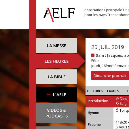
Association Épiscopale Lit
pour les pays Francophon
LA MESSE
25 JUIL. 2019
Saint Jacques, a
Fête
LES HEURES
jeudi, 16ème Semain
Dimanche prochain
LA BIBLE
LECTURES
LAUDES
T
L'AELF
V/ Dieu,
Introduction
R/ Seign
VIDÉOS &
Ô Toi q
...
Hymne
PODCASTS
118-20
Psaume
Si vous 