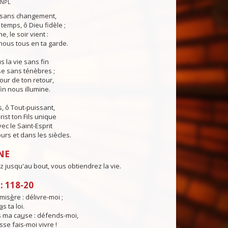
CNPL
s sans changement,
temps, ô Dieu fidèle ;
e, le soir vient :
ous tous en ta garde.
 la vie sans fin
sse sans ténèbres ;
jour de ton retour,
in nous illumine.
, ô Tout-puissant,
rist ton Fils unique
ec le Saint-Esprit
urs et dans les siècles.
NE
z jusqu'au bout, vous obtiendrez la vie.
 118-20
mis
è
re : délivre-moi ;
a
s ta loi.
 ma ca
u
se : défends-moi,
sse fais-moi vivre !