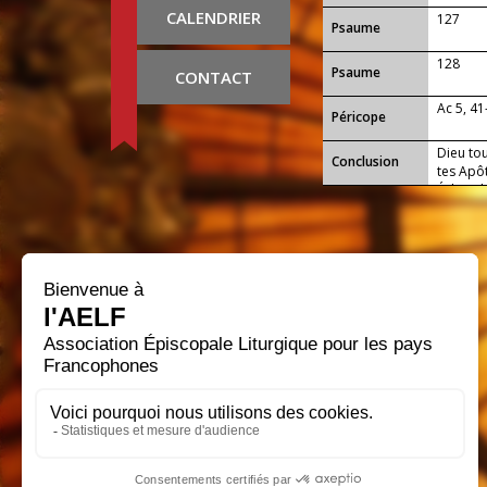
CALENDRIER
127
Psaume
128
Psaume
CONTACT
Ac 5, 41
Péricope
Dieu tou
Conclusion
tes Apôt
Église 
protect