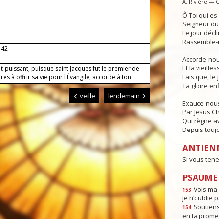
A. Rivière — 
Ô Toi qui e
Seigneur du 
Le jour déclin
Rassemble-n
-42
Accorde-nous
Et la vieille
t-puissant, puisque saint Jacques fut le premier de
Fais que, le 
res à offrir sa vie pour l'Évangile, accorde à ton
de trouver dans son témoignage une force, et dans sa
Ta gloire enf
ion un appui.
veille
lendemain
Exauce-nous
Par Jésus Ch
Qui règne av
Depuis toujo
ANTIEN
Si vous tene
PSAUME :
Vois ma 
153
je n’oublie p
Soutiens
154
en ta prom
e