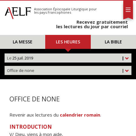
L'AELF
S'abonner
Association Épiscopale Liturgique
pour
les pays Francophones
Calendrier
Recevez gratuitement
Contact
les lectures du jour par courriel
LA MESSE
LES HEURES
LA BIBLE
Le
25 juil. 2019
|
Office de none
|
OFFICE DE NONE
Revenir aux lectures du
calendrier romain
.
INTRODUCTION
V/ Dieu, viens à mon aide,