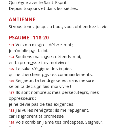
Qui règne avec le Saint-Esprit
Depuis toujours et dans les siècles.
ANTIENNE
Si vous tenez jusqu'au bout, vous obtiendrez la vie.
PSAUME : 118-20
Vois ma mis
è
re : délivre-moi ;
153
je n’oublie p
a
s ta loi.
Soutiens ma ca
u
se : défends-moi,
154
en ta prom
e
sse fais-moi vivre !
Le salut s’él
o
igne des impies
155
qui ne cherchent p
a
s tes commandements.
Seigneur, ta tendr
e
sse est sans mesure :
156
selon ta décisi
o
n fais-moi vivre !
Ils sont nombreux mes persécute
u
rs, mes
157
oppresseurs ;
je ne dévie p
a
s de tes exigences.
J’ai vu les renég
a
ts : ils me répugnent,
158
car ils ign
o
rent ta promesse.
Vois combien j’aime tes préc
e
ptes, Seigneur,
159