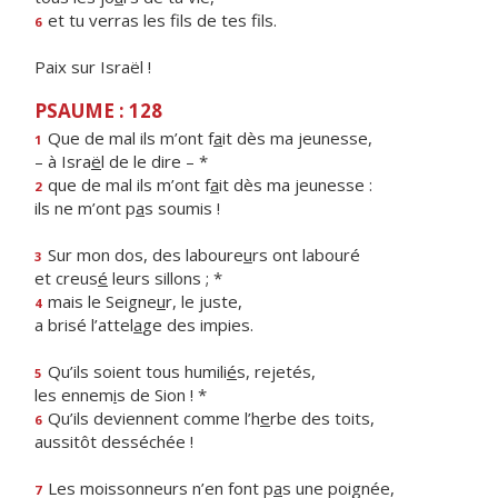
et tu verras les f
ls de tes fils.
6
Paix sur Israël !
PSAUME : 128
Que de mal ils m’ont f
a
it dès ma jeunesse,
1
– à Isra
ë
l de le dire – *
que de mal ils m’ont f
a
it dès ma jeunesse :
2
ils ne m’ont p
a
s soumis !
Sur mon dos, des laboure
u
rs ont labouré
3
et creus
é
leurs sillons ; *
mais le Seigne
u
r, le juste,
4
a brisé l’attel
a
ge des impies.
Qu’ils soient tous humili
é
s, rejetés,
5
les ennem
i
s de Sion ! *
Qu’ils deviennent comme l’h
e
rbe des toits,
6
aussitôt desséchée !
Les moissonneurs n’en font p
a
s une poignée,
7