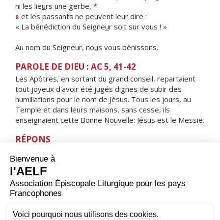
ni les lie
u
rs une gerbe, *
et les passants ne pe
u
vent leur dire :
8
« La bénédiction du Seigne
u
r soit sur vous ! »
Au nom du Seigneur, no
u
s vous bénissons.
PAROLE DE DIEU : AC 5, 41-42
Les Apôtres, en sortant du grand conseil, repartaient
tout joyeux d'avoir été jugés dignes de subir des
humiliations pour le nom de Jésus. Tous les jours, au
Temple et dans leurs maisons, sans cesse, ils
enseignaient cette Bonne Nouvelle: Jésus est le Messie.
RÉPONS
V/ Réjouissez-vous, exultez, dit le Seigneur,
vos noms sont inscrits dans les cieux.
ORAISON
Dieu tout-puissant, puisque saint Jacques fut le premier
de tes Apôtres à offrir sa vie pour l'Évangile, accorde à
ton Église de trouver dans son témoignage une force,