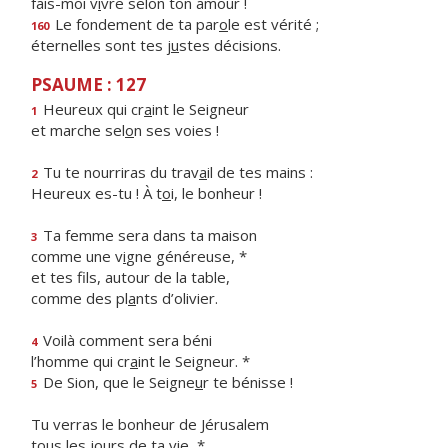
fais-moi v
i
vre selon ton amour !
Le fondement de ta par
o
le est vérité ;
160
éternelles sont tes j
u
stes décisions.
PSAUME : 127
Heureux qui cr
a
int le Seigneur
1
et marche sel
o
n ses voies !
Tu te nourriras du trav
a
il de tes mains :
2
Heureux es-tu ! À t
o
i, le bonheur !
Ta femme sera dans ta maison
3
comme une v
i
gne généreuse, *
et tes fils, autour de la table,
comme des pl
a
nts d’olivier.
Voilà comment sera béni
4
l’homme qui cr
a
int le Seigneur. *
De Sion, que le Seigne
u
r te bénisse !
5
Tu verras le bonheur de Jérusalem
tous les jo
u
rs de ta vie, *