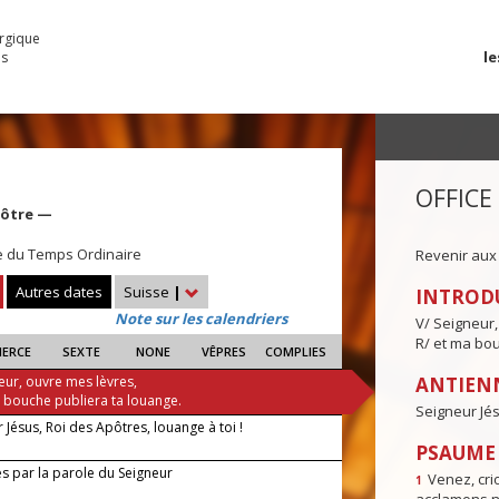
urgique
le
es
OFFICE
pôtre —
e du Temps Ordinaire
Revenir aux
Autres dates
Suisse
|
INTROD
Note sur les calendriers
V/ Seigneur,
R/ et ma bou
IERCE
SEXTE
NONE
VÊPRES
COMPLIES
eur, ouvre mes lèvres,
ANTIENN
a bouche publiera ta louange.
Seigneur Jés
 Jésus, Roi des Apôtres, louange à toi !
PSAUME I
s par la parole du Seigneur
Venez, crio
1