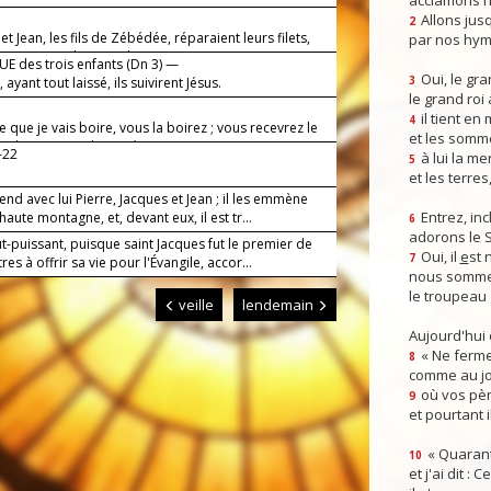
acclamons n
Allons jusq
2
et Jean, les fils de Zébédée, réparaient leurs filets,
par nos hym
es ayant vus, les appela.
E des trois enfants (Dn 3) —
Oui, le gra
 ayant tout laissé, ils suivirent Jésus.
3
le grand roi
il tient en
4
 que je vais boire, vous la boirez ; vous recevrez le
et les somm
 dont je serai baptisé !
-22
à lui la mer
5
et les terres
end avec lui Pierre, Jacques et Jean ; il les emmène
Entrez, inc
haute montagne, et, devant eux, il est tr...
6
adorons le 
t-puissant, puisque saint Jacques fut le premier de
Oui, il
e
st 
7
res à offrir sa vie pour l'Évangile, accor...
nous somme
le troupeau 
veille
lendemain
Aujourd'hui
« Ne ferme
8
comme au jou
où vos pèr
9
et pourtant i
« Quarant
10
et j'ai dit :