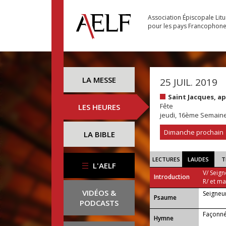
Association Épiscopale Lit
pour les pays Francophon
LA MESSE
25 JUIL. 2019
Saint Jacques, a
Fête
LES HEURES
jeudi, 16ème Semain
Dimanche prochain
LA BIBLE
LECTURES
LAUDES
T
L'AELF
V/ Seign
Introduction
R/ et m
VIDÉOS &
Seigneur
Psaume
PODCASTS
Façonné
Hymne