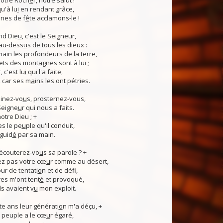
otre Roch
e
r, notre salut !
u'à lu
i
en rendant grâce,
nes de f
ê
te acclamons-le !
nd Die
u
, c'est le Seigneur,
 au-dess
u
s de tous les dieux :
 main les profonde
u
rs de la terre,
ets des mont
a
gnes sont à lui ;
, c'est lu
i
qui l'a faite,
, car ses m
a
ins les ont pétries.
linez-vo
u
s, prosternez-vous,
Seigne
u
r qui nous a faits.
notre Dieu ; +
s le pe
u
ple qu'il conduit,
guid
é
par sa main.
 écouterez-vo
u
s sa parole ? +
z pas votre cœ
u
r comme au désert,
r de tentati
o
n et de défi,
es m'ont tent
é
et provoqué,
ls avaient v
u
mon exploit.
e ans leur générati
o
n m'a déçu, +
 Ce peuple a le cœ
u
r égaré,