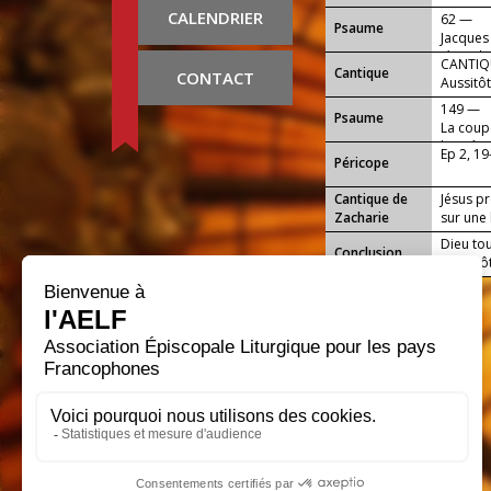
CALENDRIER
62 —
Psaume
Jacques 
Jésus, l
CANTIQU
Cantique
CONTACT
Aussitôt,
149 —
Psaume
La coupe
baptême
Ep 2, 19
Péricope
Cantique de
Jésus pr
Zacharie
sur une 
Dieu tou
Conclusion
tes Apôt