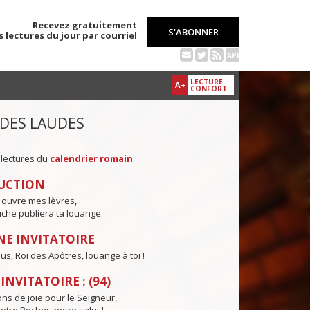
Recevez gratuitement
S'ABONNER
s lectures du jour par courriel
API
LECTURE
A+
CONFORT
 DES LAUDES
 lectures du
calendrier romain
.
UCTION
 ouvre mes lèvres,
che publiera ta louange.
E INVITATOIRE
us, Roi des Apôtres, louange à toi !
NVITATOIRE : (94)
ns de j
o
ie pour le Seigneur,