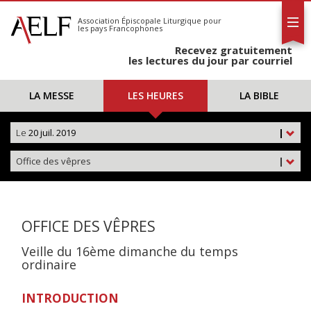
L'AELF
S'abonner
Association Épiscopale Liturgique
pour
les pays Francophones
Calendrier
Recevez gratuitement
Contact
les lectures du jour par courriel
LA MESSE
LES HEURES
LA BIBLE
Le
20 juil. 2019
|
Office des vêpres
|
OFFICE DES VÊPRES
Veille du 16ème dimanche du temps
ordinaire
INTRODUCTION