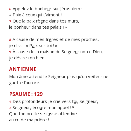
Appelez le bonhe
u
r sur Jérusalem :
6
« P
a
ix à ceux qui t’aiment !
Que la paix r
è
gne dans tes murs,
7
le bonhe
u
r dans tes palais ! »
À cause de mes fr
è
res et de mes proches,
8
je dirai : « P
a
ix sur toi ! »
À cause de la maison du Seigne
u
r notre Dieu,
9
je dés
i
re ton bien.
ANTIENNE
Mon âme attend le Seigneur plus qu'un veilleur ne
guette l'aurore.
PSAUME : 129
Des profondeurs je crie vers t
o
i, Seigneur,
1
Seigneur, éco
u
te mon appel ! *
2
Que ton oreille se f
a
sse attentive
au cr
i
de ma prière !