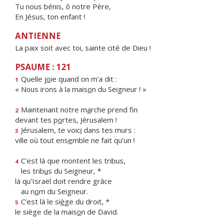
Tu nous bénis, ô notre Père,
En Jésus, ton enfant !
ANTIENNE
La paix soit avec toi, sainte cité de Dieu !
PSAUME : 121
Quelle j
o
ie quand on m’a dit :
1
« Nous irons à la mais
o
n du Seigneur ! »
Maintenant notre m
a
rche prend fin
2
devant tes p
o
rtes, Jérusalem !
Jérusalem, te voic
i
dans tes murs :
3
ville où tout ens
e
mble ne fait qu’un !
C’est là que montent les tribus,
4
les trib
u
s du Seigneur, *
là qu’Israël doit rendre grâce
au n
o
m du Seigneur.
C’est là le si
è
ge du droit, *
5
le siège de la mais
o
n de David.