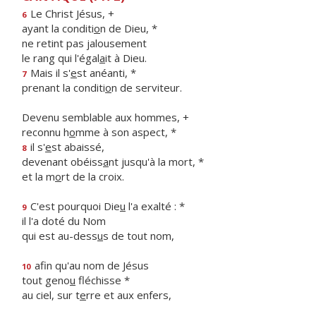
Le Christ Jésus, +
6
ayant la conditi
o
n de Dieu, *
ne retint pas jalousement
le rang qui l'égal
a
it à Dieu.
Mais il s'
e
st anéanti, *
7
prenant la conditi
o
n de serviteur.
Devenu semblable aux hommes, +
reconnu h
o
mme à son aspect, *
il s'
e
st abaissé,
8
devenant obéiss
a
nt jusqu'à la mort, *
et la m
o
rt de la croix.
C'est pourquoi Die
u
l'a exalté : *
9
il l'a doté du Nom
qui est au-dess
u
s de tout nom,
afin qu'au nom de Jésus
10
tout geno
u
fléchisse *
au ciel, sur t
e
rre et aux enfers,