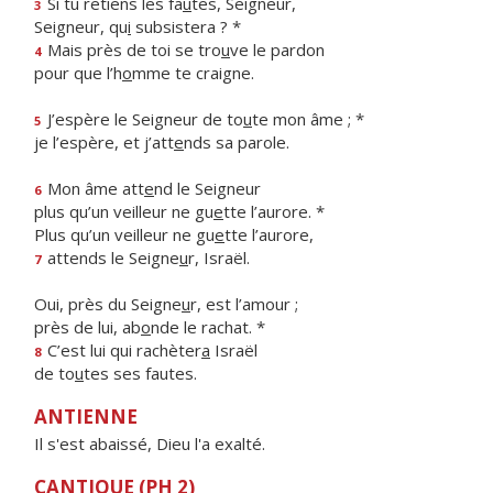
Si tu retiens les fa
u
tes, Seigneur,
3
Seigneur, qu
i
subsistera ? *
Mais près de toi se tro
u
ve le pardon
4
pour que l’h
o
mme te craigne.
J’espère le Seigneur de to
u
te mon âme ; *
5
je l’espère, et j’att
e
nds sa parole.
Mon âme att
e
nd le Seigneur
6
plus qu’un veilleur ne gu
e
tte l’aurore. *
Plus qu’un veilleur ne gu
e
tte l’aurore,
attends le Seigne
u
r, Israël.
7
Oui, près du Seigne
u
r, est l’amour ;
près de lui, ab
o
nde le rachat. *
C’est lui qui rachèter
a
Israël
8
de to
u
tes ses fautes.
ANTIENNE
Il s'est abaissé, Dieu l'a exalté.
CANTIQUE (PH 2)