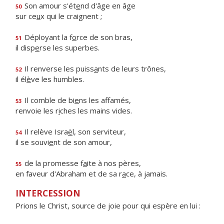
Son amour s'ét
e
nd d'âge en âge
50
sur ce
u
x qui le craignent ;
Déployant la f
o
rce de son bras,
51
il disp
e
rse les superbes.
Il renverse les puiss
a
nts de leurs trônes,
52
il él
è
ve les humbles.
Il comble de bi
e
ns les affamés,
53
renvoie les r
i
ches les mains vides.
Il relève Isra
ë
l, son serviteur,
54
il se souvi
e
nt de son amour,
de la promesse f
a
ite à nos pères,
55
en faveur d'Abraham et de sa r
a
ce, à jamais.
INTERCESSION
Prions le Christ, source de joie pour qui espère en lui :