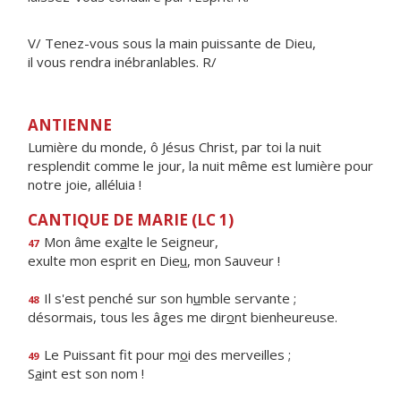
V/ Tenez-vous sous la main puissante de Dieu,
il vous rendra inébranlables. R/
ANTIENNE
Lumière du monde, ô Jésus Christ, par toi la nuit
resplendit comme le jour, la nuit même est lumière pour
notre joie, alléluia !
CANTIQUE DE MARIE (LC 1)
Mon âme ex
a
lte le Seigneur,
47
exulte mon esprit en Die
u
, mon Sauveur !
Il s'est penché sur son h
u
mble servante ;
48
désormais, tous les âges me dir
o
nt bienheureuse.
Le Puissant fit pour m
o
i des merveilles ;
49
S
a
int est son nom !