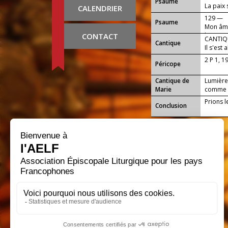
Psaume
La paix 
CALENDRIER
129 —
Psaume
Mon âme 
CONTACT
l'aurore
CANTIQU
Cantique
Il s'est 
2 P 1, 1
Péricope
Cantique de
Lumière 
Marie
comme le
Prions l
Conclusion