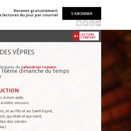
Recevez gratuitement
S'ABONNER
s lectures du jour par courriel
API
LECTURE
A+
CONFORT
 DES VÊPRES
 lectures du
calendrier romain
.
du 16ème dimanche du temps
e
UCTION
ns à mon aide,
 à notre secours.
e, et au Fils et au Saint-Esprit,
st, qui était et qui vient,
cles des siècles.
ia.)