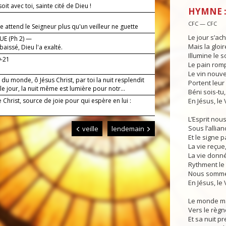
soit avec toi, sainte cité de Dieu !
HYMNE :
CFC — CFC
attend le Seigneur plus qu'un veilleur ne guette
.
Le jour s’ac
E (Ph 2) —
Mais la gloir
abaissé, Dieu l'a exalté.
Illumine le so
9-21
Le pain rom
Le vin nouv
du monde, ô Jésus Christ, par toi la nuit resplendit
Portent leur 
 jour, la nuit même est lumière pour notr...
Béni sois-tu,
e Christ, source de joie pour qui espère en lui :
En Jésus, le 
L’Esprit nou
Sous l’allian
veille
lendemain
Et le signe p
La vie reçue
La vie donn
Rythment le 
Nous sommes
En Jésus, le 
Le monde m
Vers le règn
Et sa nuit pr