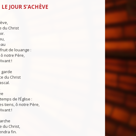
 LE JOUR S’ACHÈVE
hève,
e du Christ
ir.
pu,
eau
fruit de louange :
 ô notre Père,
Vivant !
s garde
ce du Christ
ascal.
,
ée
temps de l’Église :
 tiens, ô notre Père,
Vivant !
arche
e du Christ,
endra fin.