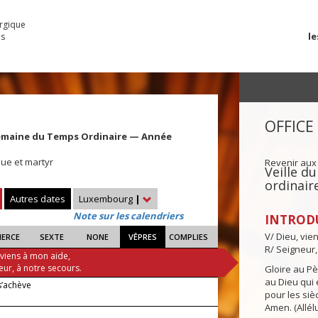
urgique
le
es
OFFICE
emaine du Temps Ordinaire — Année
que et martyr
Revenir aux
Veille 
ordinair
Autres dates
Luxembourg
|
Note sur les calendriers
INTROD
V/ Dieu, vie
IERCE
SEXTE
NONE
VÊPRES
COMPLIES
R/ Seigneur,
 viens à mon aide,
eur, à notre secours.
Gloire au Pèr
au Dieu qui e
s’achève
pour les siè
Amen. (Allélu