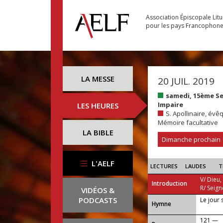
Association Épiscopale Lit
pour les pays Francophon
LA MESSE
20 JUIL. 2019
samedi, 15ème S
Impaire
LES HEURES
S. Apollinaire, évê
Mémoire facultative
LA BIBLE
Dimanche prochain
L'AELF
LECTURES
LAUDES
T
V/ Dieu,
Introduction
R/ Seign
VIDÉOS &
PODCASTS
Le jour 
...
Hymne
121 —