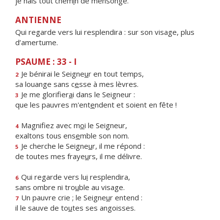
je hais tout chem
i
n de mensonge.
ANTIENNE
Qui regarde vers lui resplendira : sur son visage, plus
d’amertume.
PSAUME : 33 - I
Je bénirai le Seigne
u
r en tout temps,
2
sa louange sans c
e
sse à mes lèvres.
Je me glorifier
a
i dans le Seigneur :
3
que les pauvres m'ent
e
ndent et soient en fête !
Magnifiez avec m
o
i le Seigneur,
4
exaltons tous ens
e
mble son nom.
Je cherche le Seigne
u
r, il me répond :
5
de toutes mes fraye
u
rs, il me délivre.
Qui regarde vers lu
i
resplendira,
6
sans ombre ni tro
u
ble au visage.
Un pauvre crie ; le Seigne
u
r entend :
7
il le sauve de to
u
tes ses angoisses.