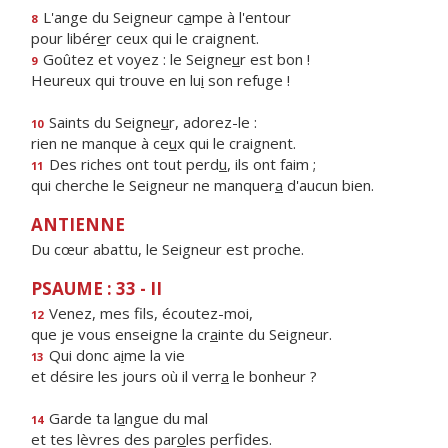
L'ange du Seigneur c
a
mpe à l'entour
8
pour libér
e
r ceux qui le craignent.
Goûtez et voyez : le Seigne
u
r est bon !
9
Heureux qui trouve en lu
i
son refuge !
Saints du Seigne
u
r, adorez-le :
10
rien ne manque à ce
u
x qui le craignent.
Des riches ont tout perd
u
, ils ont faim ;
11
qui cherche le Seigneur ne manquer
a
d'aucun bien.
ANTIENNE
Du cœur abattu, le Seigneur est proche.
PSAUME : 33 - II
Venez, mes f
ls, écoutez-moi,
12
que je vous enseigne la cr
a
inte du Seigneur.
Qui donc a
i
me la vie
13
et désire les jours où il verr
a
le bonheur ?
Garde ta l
a
ngue du mal
14
et tes lèvres des par
o
les perfides.