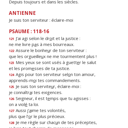
Depuis toujours et dans les siècles.
ANTIENNE
Je suis ton serviteur : éclaire-moi
PSAUME : 118-16
J’ai agi selon le dr
o
it et la justice :
121
ne me livre p
a
s à mes bourreaux.
Assure le bonhe
u
r de ton serviteur :
122
que les orgueille
u
x ne me tourmentent plus !
Mes yeux se sont usés à guett
e
r le salut
123
et les prom
e
sses de ta justice.
Agis pour ton serviteur sel
o
n ton amour,
124
apprends-m
o
i tes commandements.
Je suis ton servite
u
r, éclaire-moi :
125
je connaîtr
a
i tes exigences.
Seigneur, il est t
e
mps que tu agisses :
126
on a viol
é
ta loi.
Aussi j’
a
ime tes volontés,
127
plus que l’
o
r le plus précieux.
Je me règle sur chac
u
n de tes préceptes,
128