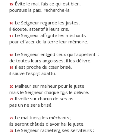
Évite le mal, f
a
is ce qui est bien,
15
poursuis la p
a
ix, recherche-la.
Le Seigneur reg
a
rde les justes,
16
il écoute, attent
i
f à leurs cris.
Le Seigneur affr
o
nte les méchants
17
pour effacer de la t
e
rre leur mémoire.
Le Seigneur ent
e
nd ceux qui l'appellent :
18
de toutes leurs ang
o
isses, il les délivre.
Il est proche du cœ
u
r brisé,
19
il sauve l'espr
i
t abattu.
Malheur sur malhe
u
r pour le juste,
20
mais le Seigneur chaque f
o
is le délivre.
Il veille sur chac
u
n de ses os :
21
pas un ne ser
a
brisé.
Le mal tuer
a
les méchants ;
22
ils seront châtiés d'avoir ha
ï
le juste.
Le Seigneur rachèter
a
ses serviteurs :
23