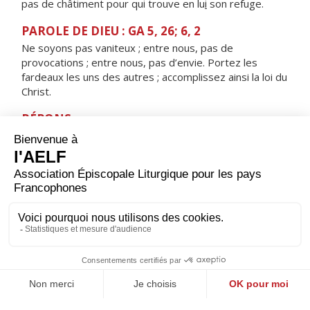
pas de châtiment pour qui trouve en lu
i
son refuge.
PAROLE DE DIEU : GA 5, 26; 6, 2
Ne soyons pas vaniteux ; entre nous, pas de
provocations ; entre nous, pas d’envie. Portez les
fardeaux les uns des autres ; accomplissez ainsi la loi du
Christ.
RÉPONS
V/
Qu’il est bon, qu’il est doux pour des frères,
de vivre ensemble et d’être unis.
ORAISON
Seigneur, foyer brûlant de charité, accorde-nous une
telle ferveur que nous soyons capables de t’aimer plus
que tout et d’aimer nos frères à cause de toi. Par Jésus,
le Christ, notre Seigneur. Amen.