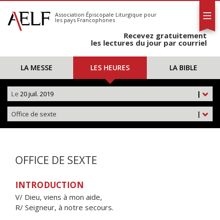
L'AELF
S'abonner
Association Épiscopale Liturgique
pour
les pays Francophones
Calendrier
Recevez gratuitement
Contact
les lectures du jour par courriel
LA MESSE
LES HEURES
LA BIBLE
Le
20 juil. 2019
|
Office de sexte
|
OFFICE DE SEXTE
INTRODUCTION
V/ Dieu, viens à mon aide,
R/ Seigneur, à notre secours.