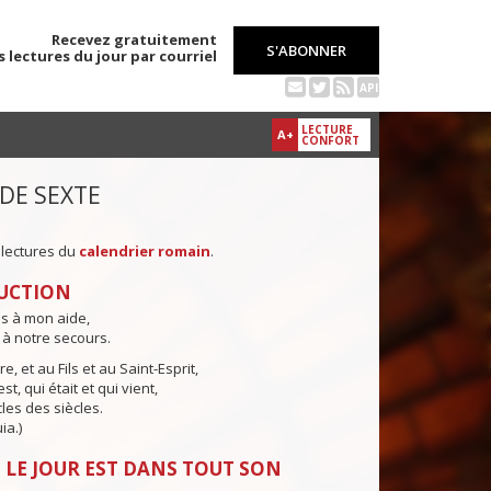
Recevez gratuitement
S'ABONNER
s lectures du jour par courriel
API
LECTURE
A+
CONFORT
 DE SEXTE
 lectures du
calendrier romain
.
UCTION
ns à mon aide,
 à notre secours.
e, et au Fils et au Saint-Esprit,
st, qui était et qui vient,
cles des siècles.
ia.)
 LE JOUR EST DANS TOUT SON