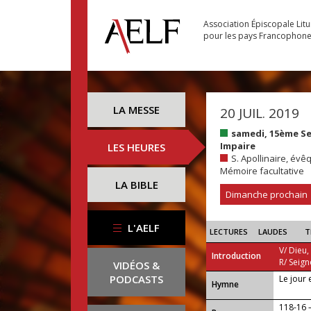
Association Épiscopale Lit
pour les pays Francophon
LA MESSE
20 JUIL. 2019
samedi, 15ème S
Impaire
LES HEURES
S. Apollinaire, évê
Mémoire facultative
LA BIBLE
Dimanche prochain
L'AELF
LECTURES
LAUDES
T
V/ Dieu,
Introduction
R/ Seign
VIDÉOS &
PODCASTS
Le jour 
...
Hymne
118-16 —