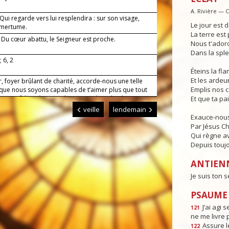
A. Rivière — 
 Qui regarde vers lui resplendira : sur son visage,
Le jour est d
amertume.
La terre est 
— Du cœur abattu, le Seigneur est proche.
Nous t'adoro
Dans la sple
; 6, 2
Éteins la f
Et les ardeur
, foyer brûlant de charité, accorde-nous une telle
Emplis nos 
 que nous soyons capables de t’aimer plus que tout
er nos frères à cause de toi. Par Jésus, le Christ,
Et que ta pa
eigneur. Amen.
veille
lendemain
Exauce-nous
Par Jésus Ch
Qui règne av
Depuis toujo
ANTIEN
Je suis ton s
PSAUME :
J’ai agi s
121
ne me livre 
Assure l
122