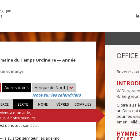
urgique
le
es
OFFICE
emaine du Temps Ordinaire — Année
que et martyr
Revenir aux
INTROD
Autres dates
Afrique du Nord
|
V/ Dieu, vie
Note sur les calendriers
R/ Seigneur,
IERCE
SEXTE
NONE
VÊPRES
COMPLIES
Gloire au Pèr
au Dieu qui e
 viens à mon aide,
pour les siè
eur, à notre secours.
Amen. (Allélu
est dans tout son éclat
HYMNE :
 Je suis ton serviteur : éclaire-moi
ÉCLAT