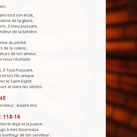
CNPL
ans tout son éclat,
pleine de ta gloire,
ns, ô Dieu puissant,
ndeur de ta lumière.
lamme du péché
s de la colère ;
cœurs de ton amour,
ix nous réunisse.
, ô Tout-Puissant,
rist ton Fils unique
ec le Saint-Esprit
urs et dans les siècles.
NE
erviteur : éclaire-moi
 118-16
elon le dr
o
it et la justice :
p
a
s à mes bourreaux.
e bonhe
u
r de ton serviteur :