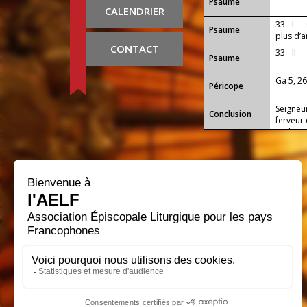
Psaume
CALENDRIER
33 - I —
Psaume
plus d’
CONTACT
33 - II 
Psaume
Ga 5, 26
Péricope
Seigneur
Conclusion
ferveur
et d’aim
notre S