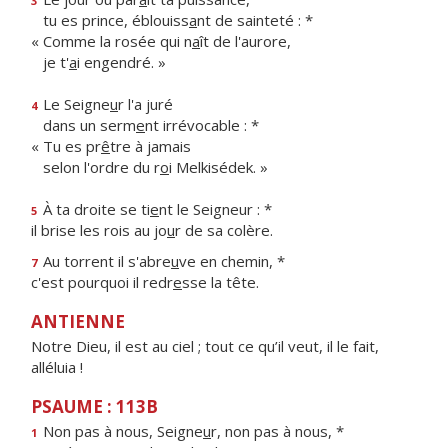
3
tu es prince, éblouiss
a
nt de sainteté : *
« Comme la rosée qui n
a
ît de l'aurore,
je t'
a
i engendré. »
Le Seigne
u
r l'a juré
4
dans un serm
e
nt irrévocable : *
« Tu es pr
ê
tre à jamais
selon l'ordre du r
o
i Melkisédek. »
À ta droite se ti
e
nt le Seigneur : *
5
il brise les rois au jo
u
r de sa colère.
Au torrent il s'abre
u
ve en chemin, *
7
c'est pourquoi il redr
e
sse la tête.
ANTIENNE
Notre Dieu, il est au ciel ; tout ce qu’il veut, il le fait,
alléluia !
PSAUME : 113B
Non pas à nous, Seigne
u
r, non pas à nous, *
1