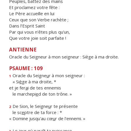
Peuples, battez des mains
Et proclamez votre fête :
Le Père accueille en lui
Ceux que son Verbe rachète ;
Dans l’Esprit Saint
Par qui vous n’êtes plus qu’un,
Que votre joie soit parfaite !
ANTIENNE
Oracle du Seigneur à mon seigneur : Siège à ma droite.
PSAUME : 109
Oracle du Seigne
u
r à mon seigneur :
1
« Si
è
ge à ma droite, *
et je fer
a
i de tes ennemis
le marchepi
e
d de ton trône. »
De Sion, le Seigne
u
r te présente
2
le sc
e
ptre de ta force : *
« Domine jusqu'au cœ
u
r de l'ennemi. »
Le jour où par
a
ît ta puissance,