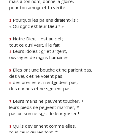
mais à ton nom, donne la gloire,
pour ton amo
u
r et ta vérité.
Pourquoi les paï
e
ns diraient-ils :
2
« Où d
o
nc est leur Dieu ? »
Notre Dieu, il
e
st au ciel ;
3
tout ce qu'il ve
u
t, il le fait.
Leurs idoles :
o
r et argent,
4
ouvrages de m
a
ins humaines.
Elles ont une bo
u
che et ne parlent pas,
5
des ye
u
x et ne voient pas,
des oreilles et n'ent
e
ndent pas,
6
des narines et ne s
e
ntent pas.
Leurs mains ne peuvent toucher, +
7
leurs pieds ne pe
u
vent marcher, *
pas un son ne s
o
rt de leur gosier !
Qu'ils deviennent comme elles,
8
tous ce
u
x qui les font, *