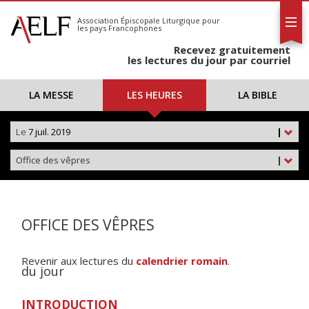
L'AELF
S'abonner
Association Épiscopale Liturgique
pour
les pays Francophones
Calendrier
Recevez gratuitement
Contact
les lectures du jour par courriel
LA MESSE
LES HEURES
LA BIBLE
Le
7 juil. 2019
|
Office des vêpres
|
OFFICE DES VÊPRES
Revenir aux lectures du
calendrier romain
.
du jour
INTRODUCTION