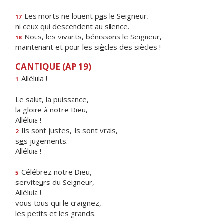
Les morts ne louent p
a
s le Seigneur,
17
ni ceux qui desc
e
ndent au silence.
Nous, les vivants, béniss
o
ns le Seigneur,
18
maintenant et pour les si
è
cles des siècles !
CANTIQUE (AP 19)
Alléluia !
1
Le salut, la puissance,
la gl
o
ire à notre Dieu,
Alléluia !
Ils sont justes, ils sont vrais,
2
s
e
s jugements.
Alléluia !
Célébrez notre Dieu,
5
servite
u
rs du Seigneur,
Alléluia !
vous tous qui le craignez,
les pet
i
ts et les grands.