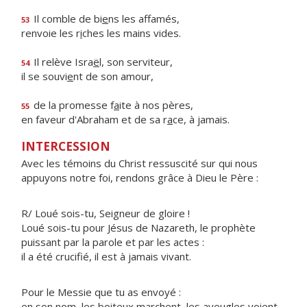
Il comble de bi
e
ns les affamés,
53
renvoie les r
i
ches les mains vides.
Il relève Isra
ë
l, son serviteur,
54
il se souvi
e
nt de son amour,
de la promesse f
a
ite à nos pères,
55
en faveur d'Abraham et de sa r
a
ce, à jamais.
INTERCESSION
Avec les témoins du Christ ressuscité sur qui nous
appuyons notre foi, rendons grâce à Dieu le Père :
R/ Loué sois-tu, Seigneur de gloire !
Loué sois-tu pour Jésus de Nazareth, le prophète
puissant par la parole et par les actes :
il a été crucifié, il est à jamais vivant.
Pour le Messie que tu as envoyé :
en son nom, les boiteux marchent, les aveugles voient,