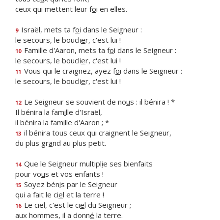
ceux qui mettent leur f
o
i en elles.
Israël, mets ta f
o
i dans le Seigneur :
9
le secours, le boucli
e
r, c'est lui !
Famille d'Aaron, mets ta f
o
i dans le Seigneur :
10
le secours, le boucli
e
r, c'est lui !
Vous qui le craignez, ayez f
o
i dans le Seigneur :
11
le secours, le boucli
e
r, c'est lui !
Le Seigneur se souvient de no
u
s : il bénira ! *
12
Il bénira la fam
i
lle d'Israël,
il bénira la fam
i
lle d'Aaron ; *
il bénira tous ceux qui craignent le Seigneur,
13
du plus gr
a
nd au plus petit.
Que le Seigneur multipl
i
e ses bienfaits
14
pour vo
u
s et vos enfants !
Soyez bén
i
s par le Seigneur
15
qui a fait le ci
e
l et la terre !
Le ciel, c'est le ci
e
l du Seigneur ;
16
aux hommes, il a donn
é
la terre.