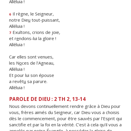
Alléluia !
Il règne, le Seigneur,
6
notre Die
u
tout-puissant,
Alléluia !
Exultons, crions de joie,
7
et r
e
ndons-lui la gloire !
Alléluia !
Car elles sont venues,
les N
o
ces de l'Agneau,
Alléluia !
Et pour lui son épouse
a revêt
u
sa parure.
Alléluia !
PAROLE DE DIEU : 2 TH 2, 13-14
Nous devons continuellement rendre grâce à Dieu pour
vous, frères aimés du Seigneur, car Dieu vous a choisis
dès le commencement, pour être sauvés par l’Esprit qui
sanctifie et par la foi en la vérité. C’est à cela qu’il vous a
appelés par notre Évangile, à posséder la gloire de