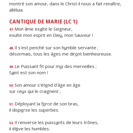
montré son amour, dans le Christ il nous a fait renaître,
alléluia.
CANTIQUE DE MARIE (LC 1)
Mon âme ex
a
lte le Seigneur,
47
exulte mon esprit en Die
u
, mon Sauveur !
Il s'est penché sur son h
u
mble servante ;
48
désormais, tous les âges me dir
o
nt bienheureuse.
Le Puissant fit pour m
o
i des merveilles ;
49
S
a
int est son nom !
Son amour s'ét
e
nd d'âge en âge
50
sur ce
u
x qui le craignent ;
Déployant la f
o
rce de son bras,
51
il disp
e
rse les superbes.
Il renverse les puiss
a
nts de leurs trônes,
52
il él
è
ve les humbles.