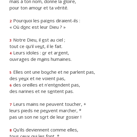
mais à ton nom, donne la gloire,
pour ton amo
u
r et ta vérité.
Pourquoi les paï
e
ns diraient-ils :
2
« Où d
o
nc est leur Dieu ? »
Notre Dieu, il
e
st au ciel ;
3
tout ce qu'il ve
u
t, il le fait.
Leurs idoles :
o
r et argent,
4
ouvrages de m
a
ins humaines.
Elles ont une bo
u
che et ne parlent pas,
5
des ye
u
x et ne voient pas,
des oreilles et n'ent
e
ndent pas,
6
des narines et ne s
e
ntent pas.
Leurs mains ne peuvent toucher, +
7
leurs pieds ne pe
u
vent marcher, *
pas un son ne s
o
rt de leur gosier !
Qu'ils deviennent comme elles,
8
tous ce
u
x qui les font, *