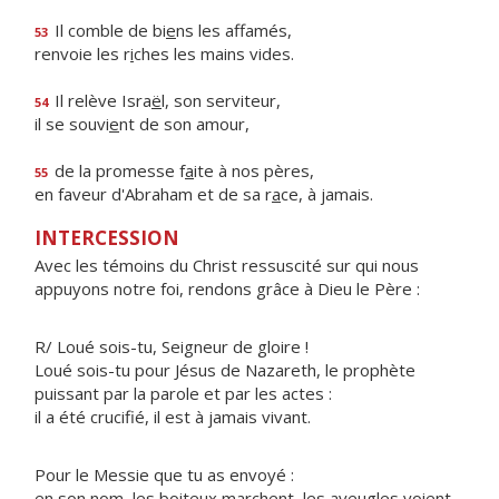
Il comble de bi
e
ns les affamés,
53
renvoie les r
i
ches les mains vides.
Il relève Isra
ë
l, son serviteur,
54
il se souvi
e
nt de son amour,
de la promesse f
a
ite à nos pères,
55
en faveur d'Abraham et de sa r
a
ce, à jamais.
INTERCESSION
Avec les témoins du Christ ressuscité sur qui nous
appuyons notre foi, rendons grâce à Dieu le Père :
R/ Loué sois-tu, Seigneur de gloire !
Loué sois-tu pour Jésus de Nazareth, le prophète
puissant par la parole et par les actes :
il a été crucifié, il est à jamais vivant.
Pour le Messie que tu as envoyé :
en son nom, les boiteux marchent, les aveugles voient,