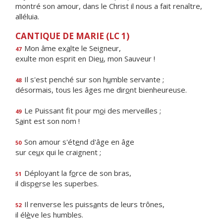
montré son amour, dans le Christ il nous a fait renaître,
alléluia.
CANTIQUE DE MARIE (LC 1)
Mon âme ex
a
lte le Seigneur,
47
exulte mon esprit en Die
u
, mon Sauveur !
Il s'est penché sur son h
u
mble servante ;
48
désormais, tous les âges me dir
o
nt bienheureuse.
Le Puissant fit pour m
o
i des merveilles ;
49
S
a
int est son nom !
Son amour s'ét
e
nd d'âge en âge
50
sur ce
u
x qui le craignent ;
Déployant la f
o
rce de son bras,
51
il disp
e
rse les superbes.
Il renverse les puiss
a
nts de leurs trônes,
52
il él
è
ve les humbles.