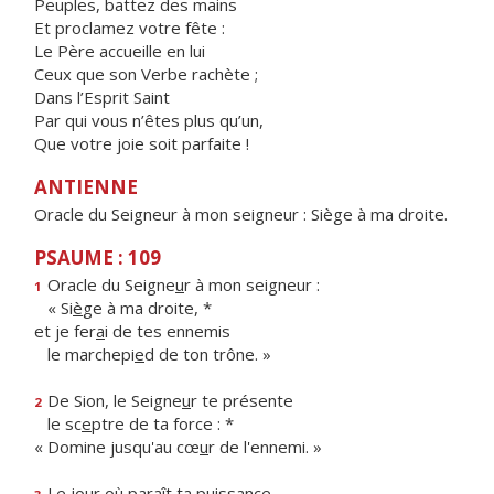
Peuples, battez des mains
Et proclamez votre fête :
Le Père accueille en lui
Ceux que son Verbe rachète ;
Dans l’Esprit Saint
Par qui vous n’êtes plus qu’un,
Que votre joie soit parfaite !
ANTIENNE
Oracle du Seigneur à mon seigneur : Siège à ma droite.
PSAUME : 109
Oracle du Seigne
u
r à mon seigneur :
1
« Si
è
ge à ma droite, *
et je fer
a
i de tes ennemis
le marchepi
e
d de ton trône. »
De Sion, le Seigne
u
r te présente
2
le sc
e
ptre de ta force : *
« Domine jusqu'au cœ
u
r de l'ennemi. »
Le jour où par
a
ît ta puissance,