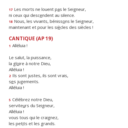
Les morts ne louent p
a
s le Seigneur,
17
ni ceux qui desc
e
ndent au silence.
Nous, les vivants, béniss
o
ns le Seigneur,
18
maintenant et pour les si
è
cles des siècles !
CANTIQUE (AP 19)
Alléluia !
1
Le salut, la puissance,
la gl
o
ire à notre Dieu,
Alléluia !
Ils sont justes, ils sont vrais,
2
s
e
s jugements.
Alléluia !
Célébrez notre Dieu,
5
servite
u
rs du Seigneur,
Alléluia !
vous tous qui le craignez,
les pet
i
ts et les grands.