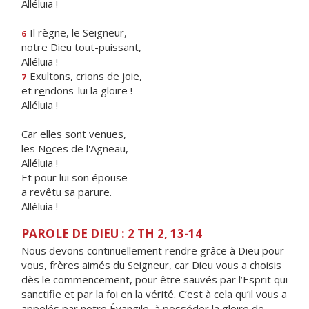
Alléluia !
Il règne, le Seigneur,
6
notre Die
u
tout-puissant,
Alléluia !
Exultons, crions de joie,
7
et r
e
ndons-lui la gloire !
Alléluia !
Car elles sont venues,
les N
o
ces de l'Agneau,
Alléluia !
Et pour lui son épouse
a revêt
u
sa parure.
Alléluia !
PAROLE DE DIEU : 2 TH 2, 13-14
Nous devons continuellement rendre grâce à Dieu pour
vous, frères aimés du Seigneur, car Dieu vous a choisis
dès le commencement, pour être sauvés par l’Esprit qui
sanctifie et par la foi en la vérité. C’est à cela qu’il vous a
appelés par notre Évangile, à posséder la gloire de