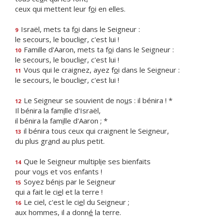
ceux qui mettent leur f
o
i en elles.
Israël, mets ta f
o
i dans le Seigneur :
9
le secours, le boucli
e
r, c'est lui !
Famille d'Aaron, mets ta f
o
i dans le Seigneur :
10
le secours, le boucli
e
r, c'est lui !
Vous qui le craignez, ayez f
o
i dans le Seigneur :
11
le secours, le boucli
e
r, c'est lui !
Le Seigneur se souvient de no
u
s : il bénira ! *
12
Il bénira la fam
i
lle d'Israël,
il bénira la fam
i
lle d'Aaron ; *
il bénira tous ceux qui craignent le Seigneur,
13
du plus gr
a
nd au plus petit.
Que le Seigneur multipl
i
e ses bienfaits
14
pour vo
u
s et vos enfants !
Soyez bén
i
s par le Seigneur
15
qui a fait le ci
e
l et la terre !
Le ciel, c'est le ci
e
l du Seigneur ;
16
aux hommes, il a donn
é
la terre.