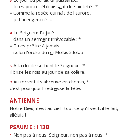
3
tu es prince, éblouiss
a
nt de sainteté : *
« Comme la rosée qui n
a
ît de l'aurore,
je t'
a
i engendré. »
Le Seigne
u
r l'a juré
4
dans un serm
e
nt irrévocable : *
« Tu es pr
ê
tre à jamais
selon l'ordre du r
o
i Melkisédek. »
À ta droite se ti
e
nt le Seigneur : *
5
il brise les rois au jo
u
r de sa colère.
Au torrent il s'abre
u
ve en chemin, *
7
c'est pourquoi il redr
e
sse la tête.
ANTIENNE
Notre Dieu, il est au ciel ; tout ce qu’il veut, il le fait,
alléluia !
PSAUME : 113B
Non pas à nous, Seigne
u
r, non pas à nous, *
1