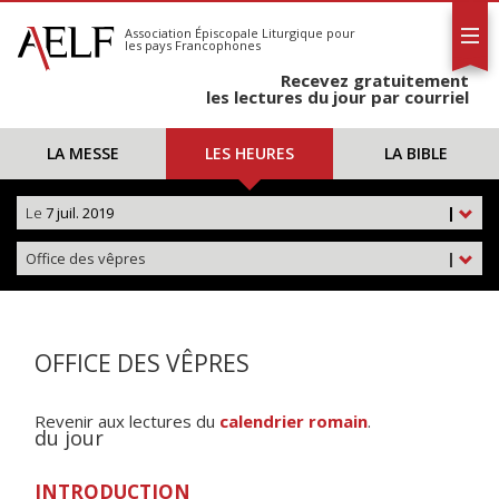
L'AELF
S'abonner
Association Épiscopale Liturgique
pour
les pays Francophones
Calendrier
Recevez gratuitement
Contact
les lectures du jour par courriel
LA MESSE
LES HEURES
LA BIBLE
Le
7 juil. 2019
|
Office des vêpres
|
OFFICE DES VÊPRES
Revenir aux lectures du
calendrier romain
.
du jour
INTRODUCTION