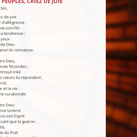
PEUPLES, CRIEZ DE JOIE
CNPL
ez de joie
 d’allégresse :
ie son Fils
a tendresse ;
yeux :
e de Dieu
acun le connaisse.
tre Dieu,
role fécondes :
t tout créé
s cœurs lui répondent ;
ist,
e et la vie :
vie surabonde.
tre Dieu
ce la terre
où son Esprit
ssant que la guerre ;
st,
e du fruit