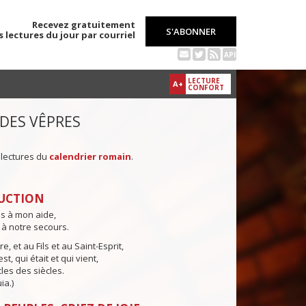
Recevez gratuitement
S'ABONNER
s lectures du jour par courriel
API
LECTURE
A+
CONFORT
 DES VÊPRES
 lectures du
calendrier romain
.
UCTION
ns à mon aide,
 à notre secours.
e, et au Fils et au Saint-Esprit,
st, qui était et qui vient,
cles des siècles.
ia.)