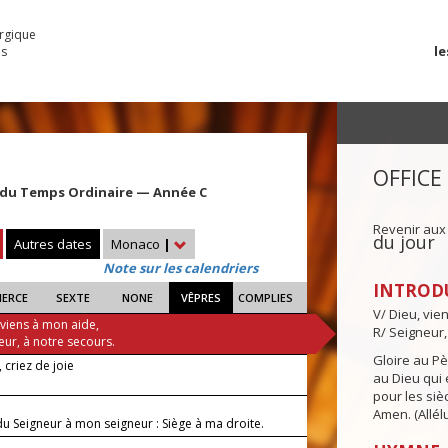
urgique
le
es
OFFICE
du Temps Ordinaire — Année C
Revenir aux
du jour
Autres dates
Monaco
|
Note sur les calendriers
INTROD
IERCE
SEXTE
NONE
VÊPRES
COMPLIES
V/ Dieu, vie
 viens à mon aide,
R/ Seigneur,
eur, à notre secours.
Gloire au Pèr
 criez de joie
au Dieu qui e
pour les siè
Amen. (Allélu
du Seigneur à mon seigneur : Siège à ma droite.