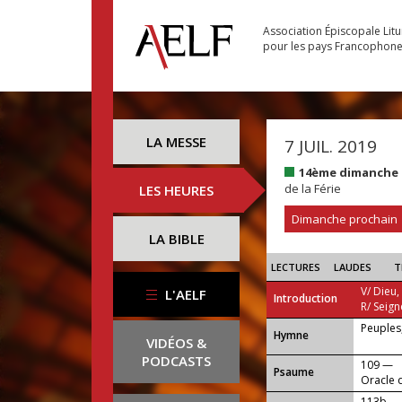
Association Épiscopale Lit
pour les pays Francophon
LA MESSE
7 JUIL. 2019
14ème dimanche 
de la Férie
LES HEURES
Dimanche prochain
LA BIBLE
LECTURES
LAUDES
T
V/ Dieu,
L'AELF
Introduction
R/ Seign
Peuples,
...
Hymne
VIDÉOS &
PODCASTS
109 —
Psaume
Oracle 
113b —