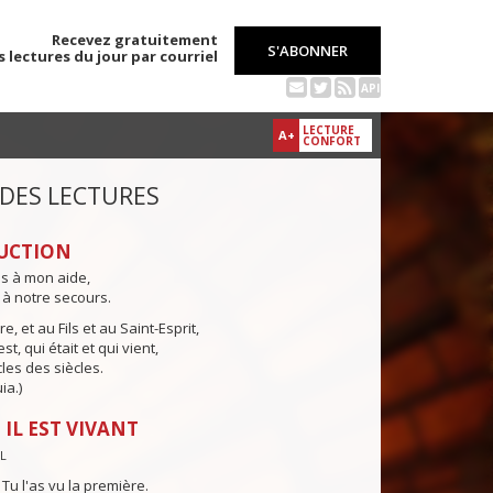
Recevez gratuitement
S'ABONNER
s lectures du jour par courriel
API
LECTURE
A+
CONFORT
 DES LECTURES
UCTION
ns à mon aide,
 à notre secours.
e, et au Fils et au Saint-Esprit,
st, qui était et qui vient,
cles des siècles.
ia.)
 IL EST VIVANT
PL
! Tu l'as vu la première.