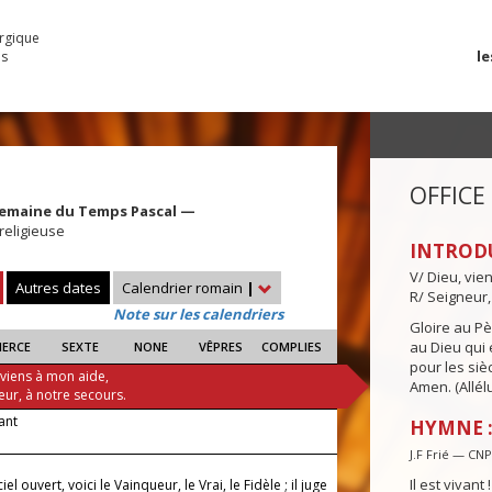
urgique
le
es
OFFICE
Semaine du Temps Pascal —
religieuse
INTROD
V/ Dieu, vie
Autres dates
Calendrier romain
|
R/ Seigneur,
Note sur les calendriers
Gloire au Pèr
au Dieu qui e
IERCE
SEXTE
NONE
VÊPRES
COMPLIES
pour les siè
 viens à mon aide,
Amen. (Allélu
eur, à notre secours.
vant
HYMNE :
J.F Frié — CN
Il est vivant 
ciel ouvert, voici le Vainqueur, le Vrai, le Fidèle ; il juge