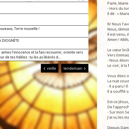
t avec justice, alléluia.
Parle, Marie
- Hors du to
Il dit : « Mari
R/ Nous l'av
uveaux, Terre nouvelle !
Nous, témoin
Il est venu, i
Amen ! Allélui
 À DIOGNÈTE
Le cœur brûl
 aimes l'innocence et la fais recouvrer, oriente vers
Vers Emmaüs,
ur de tes fidèles : tu les as libérés d...
- Nous étions
Le soir, à la
veille
lendemain
Vous étiez on
La nuit couvr
- Il a paru ! 
Il a soufflé s
Est-ce Jésus,
De l'approch
- Sur mon Se
J'ai vu les m
Depuis Damas