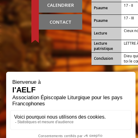
et comba
CALENDRIER
17 - II
Psaume
17 - III
Psaume
CONTACT
Cieux no
Lecture
Lecture
LETTRE
patristique
Dieu qui
Conclusion
toi le cœ