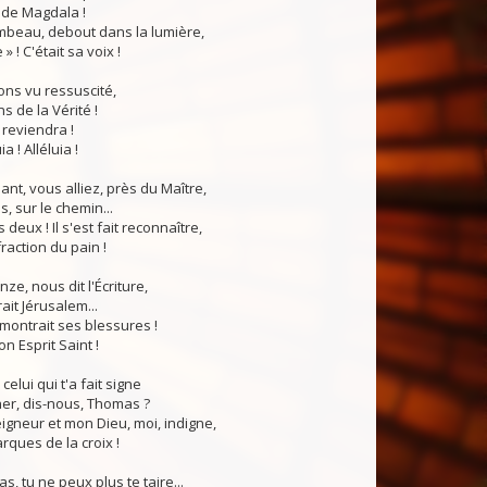
 de Magdala !
mbeau, debout dans la lumière,
e » ! C'était sa voix !
ons vu ressuscité,
s de la Vérité !
l reviendra !
a ! Alléluia !
ant, vous alliez, près du Maître,
 sur le chemin...
 deux ! Il s'est fait reconnaître,
 fraction du pain !
ze, nous dit l'Écriture,
ait Jérusalem...
Il montrait ses blessures !
on Esprit Saint !
 celui qui t'a fait signe
er, dis-nous, Thomas ?
igneur et mon Dieu, moi, indigne,
arques de la croix !
, tu ne peux plus te taire...