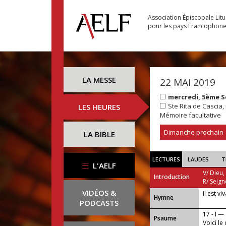
Association Épiscopale Lit
pour les pays Francophon
LA MESSE
22 MAI 2019
mercredi, 5ème 
Ste Rita de Cascia, 
LES HEURES
Mémoire facultative
Dimanche prochain
LA BIBLE
LECTURES
LAUDES
T
L'AELF
V/ Dieu,
Introduction
R/ Seign
VIDÉOS &
Il est vi
...
Hymne
PODCASTS
17 - I —
Psaume
Voici le 