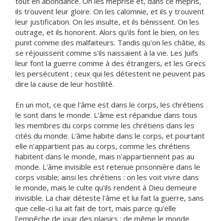
tout en abondance. On les méprise et, dans ce mépris,
ils trouvent leur gloire. On les calomnie, et ils y trouvent
leur justification. On les insulte, et ils bénissent. On les
outrage, et ils honorent. Alors qu'ils font le bien, on les
punit comme des malfaiteurs. Tandis qu'on les châtie, ils
se réjouissent comme s'ils naissaient à la vie. Les Juifs
leur font la guerre comme à des étrangers, et les Grecs
les persécutent ; ceux qui les détestent ne peuvent pas
dire la cause de leur hostilité.
En un mot, ce que l'âme est dans le corps, les chrétiens
le sont dans le monde. L'âme est répandue dans tous
les membres du corps comme les chrétiens dans les
cités du monde. L'âme habite dans le corps, et pourtant
elle n'appartient pas au corps, comme les chrétiens
habitent dans le monde, mais n'appartiennent pas au
monde. L'âme invisible est retenue prisonnière dans le
corps visible; ainsi les chrétiens : on les voit vivre dans
le monde, mais le culte qu'ils rendent à Dieu demeure
invisible. La chair déteste l'âme et lui fait la guerre, sans
que celle-ci lui ait fait de tort, mais parce qu'elle
l'empêche de jouir des plaisirs ; de même le monde