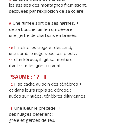
les assises des mont
a
gnes frémissent,
secouées par l'explosi
o
n de sa colère.
Une fumée s
o
rt de ses narines, +
9
de sa bouche, un fe
u
qui dévore,
une gerbe de charb
o
ns embrasés.
Il incline les cie
u
x et descend,
10
une sombre nu
é
e sous ses pieds :
d'un kéroub, il f
a
it sa monture,
11
il vole sur les
a
iles du vent.
PSAUME : 17 - II
Il se cache au s
e
in des ténèbres +
12
et dans leurs repl
i
s se dérobe :
nuées sur nuées, tén
è
bres diluviennes.
Une lue
u
r le précède, +
13
ses nu
a
ges déferlent :
grêle et g
e
rbes de feu.