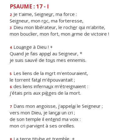
PSAUME : 17 - I
Je t'aime, Seigne
u
r, ma force :
2
Seigneur, mon r
o
c, ma forteresse,
Dieu mon libérateur, le roch
e
r qui m'abrite,
3
mon bouclier, mon fort, mon
a
rme de victoire !
Lou
a
nge à Dieu ! +
4
Quand je fais app
e
l au Seigneur, *
je suis sauvé de to
u
s mes ennemis.
Les liens de la m
o
rt m'entouraient,
5
le torrent fat
a
l m'épouvantait ;
des liens inferna
u
x m'étreignaient :
6
j'étais pris aux pi
è
ges de la mort.
Dans mon angoisse, j'appel
a
i le Seigneur ;
7
vers mon Dieu, je lanç
a
i un cri ;
de son temple il ent
e
nd ma voix :
mon cri parvi
e
nt à ses oreilles.
La terre tit
u
be et tremble, +
8