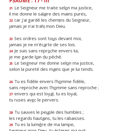
PSAUME : 17 - III
Le Seigneur me traite sel
o
n ma justice,
21
il me donne le sal
a
ire des mains pures,
car j'ai gardé les chem
i
ns du Seigneur,
22
jamais je n'ai trah
i
mon Dieu.
Ses ordres sont to
u
s devant moi,
23
jamais je ne m'éc
a
rte de ses lois.
Je suis sans repr
o
che envers lui,
24
je me garde l
o
in du péché.
Le Seigneur me donne sel
o
n ma justice,
25
selon la pureté des m
a
ins que je lui tends.
Tu es fidèle envers l'h
o
mme fidèle,
26
sans reproche avec l'h
o
mme sans reproche ;
envers qui est loy
a
l, tu es loyal,
27
tu ruses av
e
c le pervers.
Tu sauves le pe
u
ple des humbles ;
28
les regards haut
a
ins, tu les rabaisses.
Tu es la lumi
è
re de ma lampe,
29
Seigneur mon Dieu, tu écl
a
ires ma nuit.