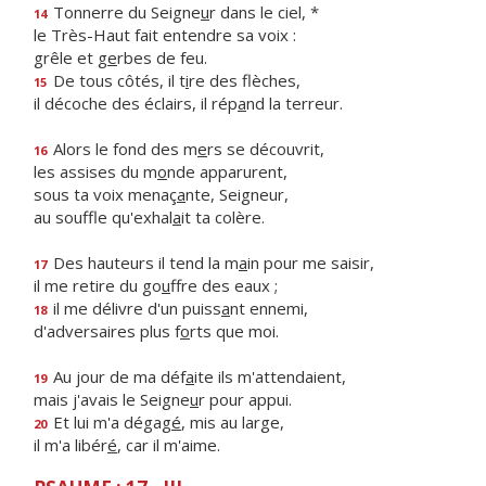
Tonnerre du Seigne
u
r dans le ciel, *
14
le Très-Haut fait entendre sa voix :
grêle et g
e
rbes de feu.
De tous côtés, il t
i
re des flèches,
15
il décoche des éclairs, il rép
a
nd la terreur.
Alors le fond des m
e
rs se découvrit,
16
les assises du m
o
nde apparurent,
sous ta voix menaç
a
nte, Seigneur,
au souffle qu'exhal
a
it ta colère.
Des hauteurs il tend la m
a
in pour me saisir,
17
il me retire du go
u
ffre des eaux ;
il me délivre d'un puiss
a
nt ennemi,
18
d'adversaires plus f
o
rts que moi.
Au jour de ma déf
a
ite ils m'attendaient,
19
mais j'avais le Seigne
u
r pour appui.
Et lui m'a dégag
é
, mis au large,
20
il m'a libér
é
, car il m'aime.