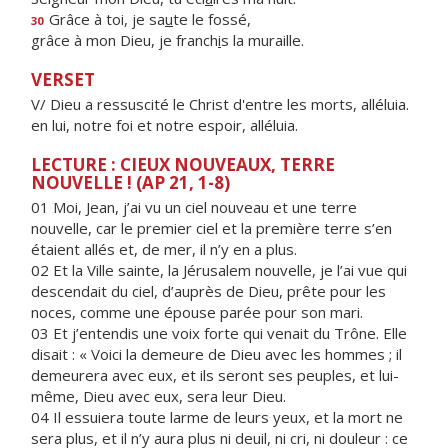
Grâce à toi, je sa
u
te le fossé,
30
grâce à mon Dieu, je franch
i
s la muraille.
VERSET
V/ Dieu a ressuscité le Christ d'entre les morts, alléluia.
en lui, notre foi et notre espoir, alléluia.
LECTURE : CIEUX NOUVEAUX, TERRE
NOUVELLE ! (AP 21, 1-8)
01
Moi, Jean,
j’ai vu un ciel nouveau et une terre
nouvelle, car le premier ciel et la première terre s’en
étaient allés et, de mer, il n’y en a plus.
02 Et la Ville sainte, la Jérusalem nouvelle, je l’ai vue qui
descendait du ciel, d’auprès de Dieu, prête pour les
noces, comme une épouse parée pour son mari.
03 Et j’entendis une voix forte qui venait du Trône. Elle
disait : « Voici la demeure de Dieu avec les hommes ; il
demeurera avec eux, et ils seront ses peuples, et lui-
même, Dieu avec eux, sera leur Dieu.
04 Il essuiera toute larme de leurs yeux, et la mort ne
sera plus, et il n’y aura plus ni deuil, ni cri, ni douleur : ce