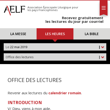
L'AELF
S'abonner
Association Épiscopale Liturgique
pour
les pays Francophones
Calendrier
Recevez gratuitement
Contact
les lectures du jour par courriel
LA MESSE
LES HEURES
LA BIBLE
Le
22 mai 2019
|
Office des lectures
|
OFFICE DES LECTURES
Revenir aux lectures du
calendrier romain
.
INTRODUCTION
V/ Dieu, viens à mon aide,