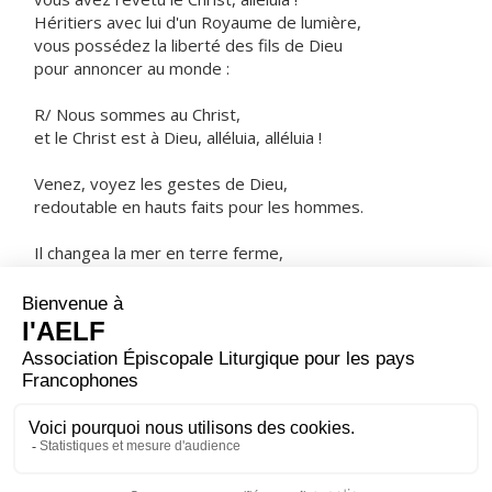
Héritiers avec lui d'un Royaume de lumière,
vous possédez la liberté des fils de Dieu
pour annoncer au monde :
R/ Nous sommes au Christ,
et le Christ est à Dieu, alléluia, alléluia !
Venez, voyez les gestes de Dieu,
redoutable en hauts faits pour les hommes.
Il changea la mer en terre ferme,
on passa le fleuve à pied sec.
ORAISON
Dieu qui aimes l'innocence et la fais recouvrer, oriente
vers toi le cœur de tes fidèles : tu les as libérés des
ténèbres de l'incroyance, fais qu'ils n'abandonnent
jamais la lumière de ta vérité.